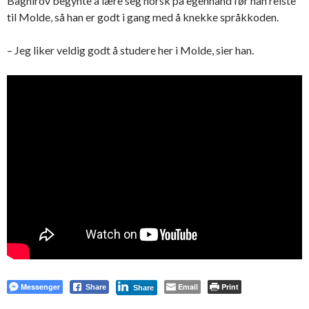
Baghirov begynte å lære seg norsk på egenhånd før han reiste
til Molde, så han er godt i gang med å knekke språkkoden.
– Jeg liker veldig godt å studere her i Molde, sier han.
Messenger
Email
Print
Share
Share