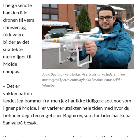
I helga sendte
han den lille
dronen til værs
i finvær, og
fikk vakre
bilder av det
snødekte
nærmiljøet til
Molde
campus.
Javid Baghirov – fra Baku i Aserbajdsjan – studerer til en
mastergrad i petroleumslogistikk i Molde. Foto: Arild J.
– Det er
Waagbø
vakker natur i
landet jeg kommer fra, men jeg har ikke tidligere sett noe som
ligner på Molde. Her varierer utsikten hele tiden med hvor du
befinner deg i terrenget, sier Baghirov, som for tiden har kona
Saniya på besøk.