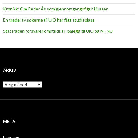
Kronikk: Om Peder Ås som gjennomgangsfigur i jussen
En tredel av søkerne til UiO har fått studieplass
Statsråden forsvarer omstridt IT-pålegg til UiO og NTNU
ARKIV
A
r
k
i
v
META
Logg inn