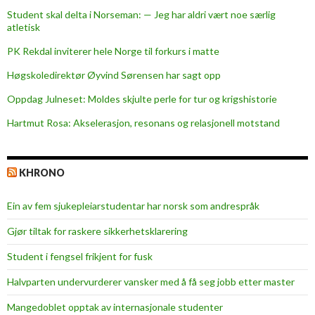
Student skal delta i Norseman: — Jeg har aldri vært noe særlig
atletisk
PK Rekdal inviterer hele Norge til forkurs i matte
Høgskoledirektør Øyvind Sørensen har sagt opp
Oppdag Julneset: Moldes skjulte perle for tur og krigshistorie
Hartmut Rosa: Akselerasjon, resonans og relasjonell motstand
KHRONO
Ein av fem sjukepleiar­studentar har norsk som andrespråk
Gjør tiltak for raskere sikkerhets­klarering
Student i fengsel frikjent for fusk
Halvparten undervurderer vansker med å få seg jobb etter master
Mangedoblet opptak av internasjonale studenter