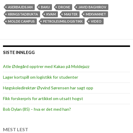
ASERBAJDSJAN
BAKU
DRONE
JAVID BAGHIROV
KRINGSTADBUKTA
KVAM
MASTER
MEKVANNET
MOLDE CAMPUS
PETROLEUMSLOGISTIKK
VIDEO
SISTE INNLEGG
Atle Ødegård opptrer med Kakao på Moldejazz
Lager kortspill om logistikk for studenter
Høgskoledirektør Øyvind Sørensen har sagt opp
Fikk forskerpris for artikkel om utsatt hogst
Bob Dylan (85) – hva er det med han?
MEST LEST