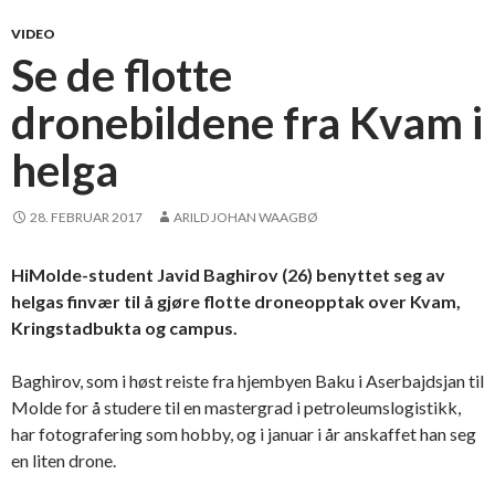
VIDEO
Se de flotte
dronebildene fra Kvam i
helga
28. FEBRUAR 2017
ARILD JOHAN WAAGBØ
HiMolde-student Javid Baghirov (26) benyttet seg av
helgas finvær til å gjøre flotte droneopptak over Kvam,
Kringstadbukta og campus.
Baghirov, som i høst reiste fra hjembyen Baku i Aserbajdsjan til
Molde for å studere til en mastergrad i petroleumslogistikk,
har fotografering som hobby, og i januar i år anskaffet han seg
en liten drone.