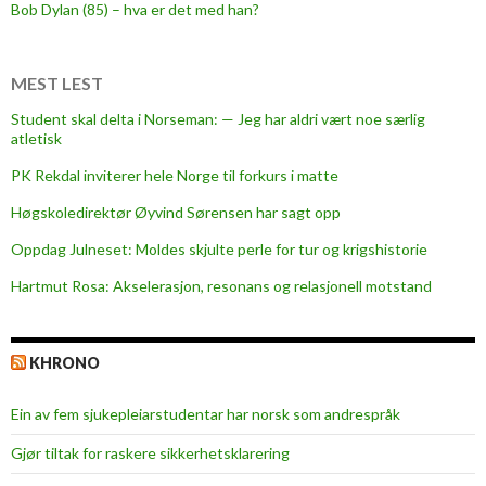
å
Bob Dylan (85) – hva er det med han?
r
H
i
MEST LEST
V
Student skal delta i Norseman: — Jeg har aldri vært noe særlig
o
atletisk
l
PK Rekdal inviterer hele Norge til forkurs i matte
d
a
Høgskoledirektør Øyvind Sørensen har sagt opp
-
Oppdag Julneset: Moldes skjulte perle for tur og krigshistorie
f
Hartmut Rosa: Akselerasjon, resonans og relasjonell motstand
u
s
j
KHRONO
o
n
Ein av fem sjukepleiar­studentar har norsk som andrespråk
f
o
Gjør tiltak for raskere sikkerhets­klarering
r