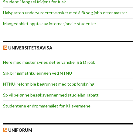
Student i fengsel frikjent for fusk
h
ø
Halvparten undervurderer vansker med å få seg jobb etter master
g
Mangedoblet opptak av internasjonale studenter
s
k
o
l
UNIVERSITETSAVISA
e
s
Flere med master synes det er vanskelig å få jobb
t
Slik blir immatrikuleringen ved NTNU
y
r
NTNU-reform ble begrunnet med toppforskning
e
Sp vil belønne besøksvenner med studielån-rabatt
t
Studentene er drømmemålet for KI-svermene
UNIFORUM