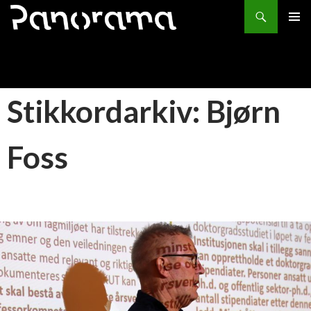
Søk
HOPP
PRIMÆ
TIL
INNHOLD
Stikkordarkiv: Bjørn
Foss