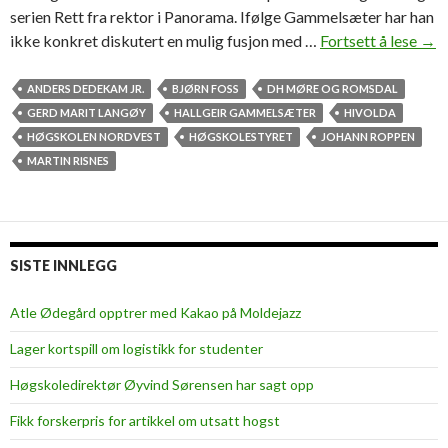
serien Rett fra rektor i Panorama. Ifølge Gammelsæter har han
ikke konkret diskutert en mulig fusjon med …
Fortsett å lese
G
→
a
m
ANDERS DEDEKAM JR.
BJØRN FOSS
DH MØRE OG ROMSDAL
m
GERD MARIT LANGØY
HALLGEIR GAMMELSÆTER
HIVOLDA
e
HØGSKOLEN NORDVEST
HØGSKOLESTYRET
JOHANN ROPPEN
l
MARTIN RISNES
s
æ
t
e
SISTE INNLEGG
r
f
Atle Ødegård opptrer med Kakao på Moldejazz
o
Lager kortspill om logistikk for studenter
r
e
Høgskoledirektør Øyvind Sørensen har sagt opp
s
Fikk forskerpris for artikkel om utsatt hogst
l