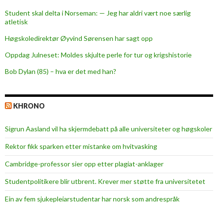
a
Student skal delta i Norseman: — Jeg har aldri vært noe særlig
i
atletisk
n
e
Høgskoledirektør Øyvind Sørensen har sagt opp
d
Oppdag Julneset: Moldes skjulte perle for tur og krigshistorie
f
Bob Dylan (85) – hva er det med han?
u
t
u
KHRONO
r
e
Sigrun Aasland vil ha skjerm­debatt på alle universiteter og høgskoler
o
f
Rektor fikk sparken etter mistanke om hvitvasking
m
Cambridge-professor sier opp etter plagiat-anklager
o
n
Studentpolitikere blir utbrent. Krever mer støtte fra universitetet
e
Ein av fem sjukepleiar­studentar har norsk som andrespråk
y