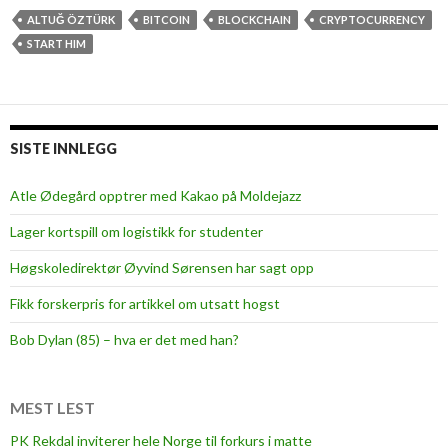
g
k
ALTUĞ ÖZTÜRK
BITCOIN
BLOCKCHAIN
CRYPTOCURRENCY
i
i
START HIM
?
n
g
i
n
SISTE INNLEGG
t
o
Atle Ødegård opptrer med Kakao på Moldejazz
t
Lager kortspill om logistikk for studenter
h
e
Høgskoledirektør Øyvind Sørensen har sagt opp
b
Fikk forskerpris for artikkel om utsatt hogst
l
o
Bob Dylan (85) – hva er det med han?
c
k
c
MEST LEST
h
PK Rekdal inviterer hele Norge til forkurs i matte