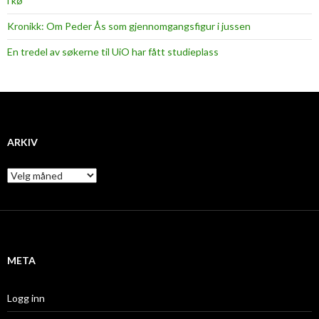
i kø
Kronikk: Om Peder Ås som gjennomgangsfigur i jussen
En tredel av søkerne til UiO har fått studieplass
ARKIV
A
r
k
i
v
META
Logg inn