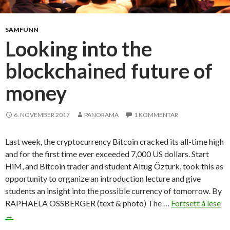
i
n
–
SAMFUNN
v
Looking into the
å
blockchained future of
r
t
money
i
d
s
6. NOVEMBER 2017
PANORAMA
1 KOMMENTAR
n
y
Last week, the cryptocurrency Bitcoin cracked its all-time high
e
and for the first time ever exceeded 7,000 US dollars. Start
i
HiM, and Bitcoin trader and student Altug Özturk, took this as
d
opportunity to organize an introduction lecture and give
e
students an insight into the possible currency of tomorrow. By
o
RAPHAELA OSSBERGER (text & photo) The …
Fortsett å lese
L
l
→
o
o
o