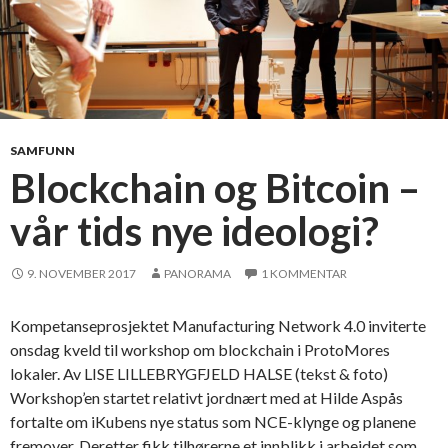
SAMFUNN
Blockchain og Bitcoin –
vår tids nye ideologi?
9. NOVEMBER 2017
PANORAMA
1 KOMMENTAR
Kompetanseprosjektet Manufacturing Network 4.0 inviterte
onsdag kveld til workshop om blockchain i ProtoMores
lokaler. Av LISE LILLEBRYGFJELD HALSE (tekst & foto)
Workshop’en startet relativt jordnært med at Hilde Aspås
fortalte om iKubens nye status som NCE-klynge og planene
fremover. Deretter fikk tilhørerne et innblikk i arbeidet som