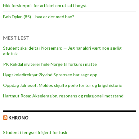
Fikk forskerpris for artikkel om utsatt hogst
t
e
Bob Dylan (85) – hva er det med han?
f
y
l
MEST LEST
l
Student skal delta i Norseman: — Jeg har aldri vært noe særlig
p
atletisk
å
PK Rekdal inviterer hele Norge til forkurs i matte
c
a
Høgskoledirektør Øyvind Sørensen har sagt opp
m
Oppdag Julneset: Moldes skjulte perle for tur og krigshistorie
p
Hartmut Rosa: Akselerasjon, resonans og relasjonell motstand
u
s
KHRONO
Student i fengsel frikjent for fusk