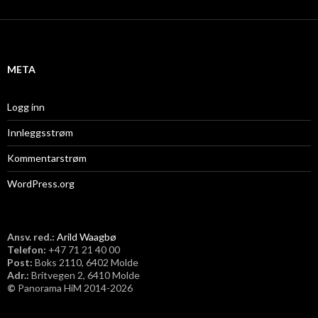
k
i
v
META
Logg inn
Innleggsstrøm
Kommentarstrøm
WordPress.org
Ansv. red.:
Arild Waagbø
Telefon:
​+47 71 21 40 00
Post:
Boks 2110, 6402 Molde
Adr.:
Britvegen 2, 6410 Molde
©
Panorama HiM 2014-2026