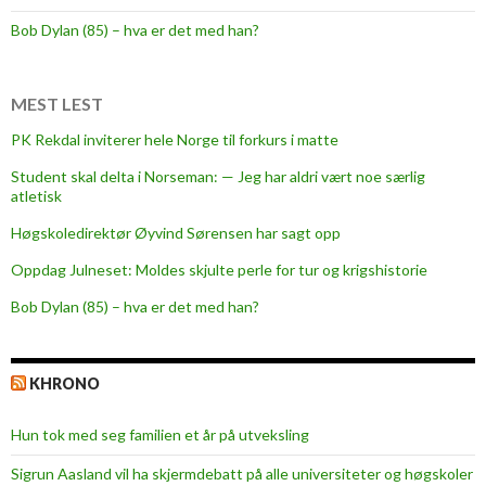
t
Bob Dylan (85) – hva er det med han?
i
g
k
MEST LEST
y
PK Rekdal inviterer hele Norge til forkurs i matte
s
Student skal delta i Norseman: — Jeg har aldri vært noe særlig
t
atletisk
:
B
Høgskoledirektør Øyvind Sørensen har sagt opp
l
Oppdag Julneset: Moldes skjulte perle for tur og krigshistorie
i
Bob Dylan (85) – hva er det med han?
k
j
e
KHRONO
n
t
Hun tok med seg familien et år på utveksling
m
e
Sigrun Aasland vil ha skjerm­debatt på alle universiteter og høgskoler