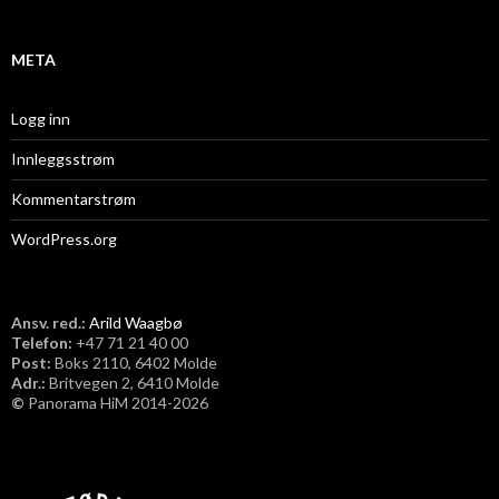
v
META
Logg inn
Innleggsstrøm
Kommentarstrøm
WordPress.org
Ansv. red.:
Arild Waagbø
Telefon:
​+47 71 21 40 00
Post:
Boks 2110, 6402 Molde
Adr.:
Britvegen 2, 6410 Molde
©
Panorama HiM 2014-2026