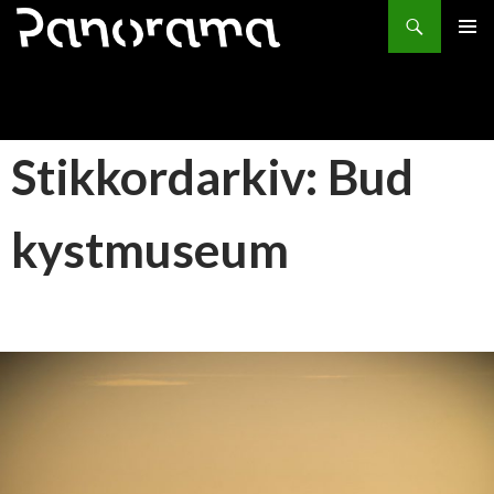
Søk
HOPP
PRIMÆ
TIL
INNHOLD
Stikkordarkiv: Bud
kystmuseum