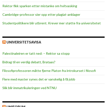
d
Rektor fikk sparken etter mistanke om hvitvasking
B
u
Cambridge-professor sier opp etter plagiat-anklager
d
Studentpolitikere blir utbrent. Krever mer støtte fra universitetet
,
F
a
r
UNIVERSITETSAVISA
s
t
Palestinaleiren er tatt ned: – Rektor sa stopp
a
Bidrag til en verdig debatt, Brataas?
d
s
Filosofiprofessoren måtte fjerne Platon fra introkurset i filosofi
a
Flere med master synes det er vanskelig å få jobb
n
d
Slik blir immatrikuleringen ved NTNU
e
n
o
UNIFORUM