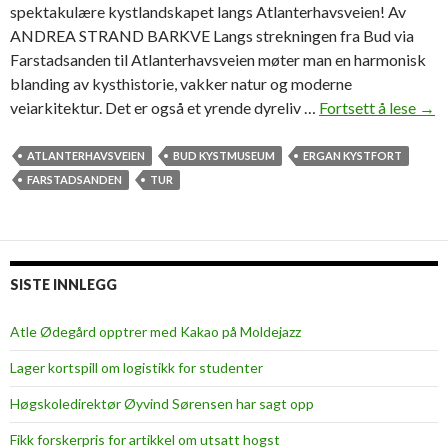
spektakulære kystlandskapet langs Atlanterhavsveien! Av
ANDREA STRAND BARKVE Langs strekningen fra Bud via
Farstadsanden til Atlanterhavsveien møter man en harmonisk
blanding av kysthistorie, vakker natur og moderne
veiarkitektur. Det er også et yrende dyreliv …
Fortsett å lese
F
→
r
a
ATLANTERHAVSVEIEN
BUD KYSTMUSEUM
ERGAN KYSTFORT
m
FARSTADSANDEN
TUR
u
s
e
u
SISTE INNLEGG
m
t
Atle Ødegård opptrer med Kakao på Moldejazz
i
Lager kortspill om logistikk for studenter
l
m
Høgskoledirektør Øyvind Sørensen har sagt opp
e
Fikk forskerpris for artikkel om utsatt hogst
k