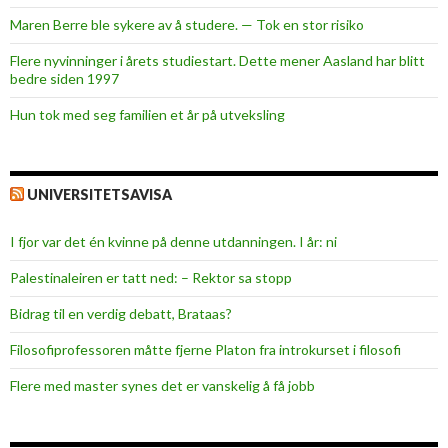
d
Maren Berre ble sykere av å studere. — Tok en stor risiko
B
u
Flere nyvinninger i årets studiestart. Dette mener Aasland har blitt
d
bedre siden 1997
,
Hun tok med seg familien et år på utveksling
F
a
r
UNIVERSITETSAVISA
s
t
I fjor var det én kvinne på denne utdanningen. I år: ni
a
d
Palestinaleiren er tatt ned: – Rektor sa stopp
s
Bidrag til en verdig debatt, Brataas?
a
n
Filosofiprofessoren måtte fjerne Platon fra introkurset i filosofi
d
Flere med master synes det er vanskelig å få jobb
e
n
o