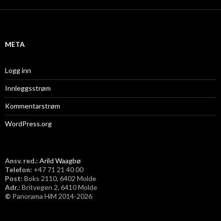
k
i
v
META
Logg inn
Innleggsstrøm
Kommentarstrøm
WordPress.org
Ansv. red.:
Arild Waagbø
Telefon:
​+47 71 21 40 00
Post:
Boks 2110, 6402 Molde
Adr.:
Britvegen 2, 6410 Molde
©
Panorama HiM 2014-2026