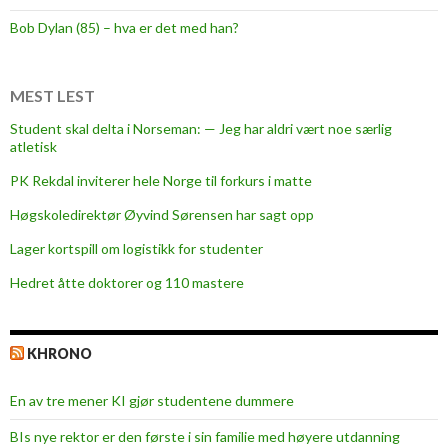
t
Bob Dylan (85) – hva er det med han?
i
g
k
MEST LEST
y
Student skal delta i Norseman: — Jeg har aldri vært noe særlig
s
atletisk
t
PK Rekdal inviterer hele Norge til forkurs i matte
:
B
Høgskoledirektør Øyvind Sørensen har sagt opp
l
Lager kortspill om logistikk for studenter
i
Hedret åtte doktorer og 110 mastere
k
j
e
KHRONO
n
t
En av tre mener KI gjør studentene dummere
m
e
BIs nye rektor er den første i sin familie med høyere utdanning