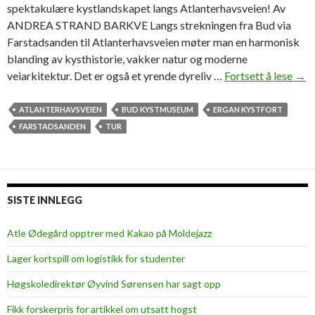
spektakulære kystlandskapet langs Atlanterhavsveien! Av
ANDREA STRAND BARKVE Langs strekningen fra Bud via
Farstadsanden til Atlanterhavsveien møter man en harmonisk
blanding av kysthistorie, vakker natur og moderne
veiarkitektur. Det er også et yrende dyreliv …
Fortsett å lese
F
→
r
a
ATLANTERHAVSVEIEN
BUD KYSTMUSEUM
ERGAN KYSTFORT
m
FARSTADSANDEN
TUR
u
s
e
u
SISTE INNLEGG
m
t
Atle Ødegård opptrer med Kakao på Moldejazz
i
Lager kortspill om logistikk for studenter
l
m
Høgskoledirektør Øyvind Sørensen har sagt opp
e
Fikk forskerpris for artikkel om utsatt hogst
k