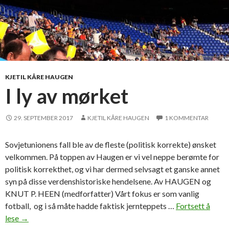
KJETIL KÅRE HAUGEN
I ly av mørket
29. SEPTEMBER 2017
KJETIL KÅRE HAUGEN
1 KOMMENTAR
Sovjetunionens fall ble av de fleste (politisk korrekte) ønsket
velkommen. På toppen av Haugen er vi vel neppe berømte for
politisk korrekthet, og vi har dermed selvsagt et ganske annet
syn på disse verdenshistoriske hendelsene. Av HAUGEN og
KNUT P. HEEN (medforfatter) Vårt fokus er som vanlig
fotball, og i så måte hadde faktisk jernteppets …
Fortsett å
lese
I
→