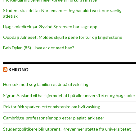
Student skal delta i Norseman: — Jeg har aldri vært noe særlig
atletisk
Høgskoledirektør Øyvind Sørensen har sagt opp
Oppdag Julneset: Moldes skjulte perle for tur og krigshistorie
Bob Dylan (85) – hva er det med han?
KHRONO
Hun tok med seg familien et år på utveksling
Sigrun Aasland vil ha skjerm­debatt på alle universiteter og høgskoler
Rektor fikk sparken etter mistanke om hvitvasking
Cambridge-professor sier opp etter plagiat-anklager
Studentpolitikere blir utbrent. Krever mer støtte fra universitetet