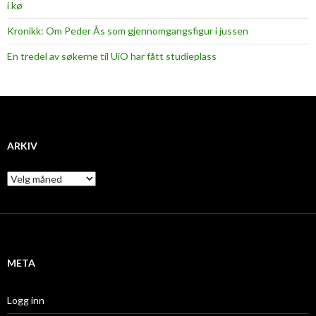
i kø
Kronikk: Om Peder Ås som gjennomgangsfigur i jussen
En tredel av søkerne til UiO har fått studieplass
ARKIV
A
r
k
i
v
META
Logg inn