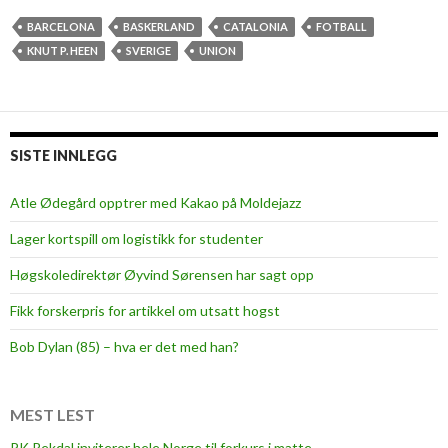
l
y
BARCELONA
BASKERLAND
CATALONIA
FOTBALL
a
KNUT P. HEEN
SVERIGE
UNION
v
m
ø
r
SISTE INNLEGG
k
e
Atle Ødegård opptrer med Kakao på Moldejazz
t
Lager kortspill om logistikk for studenter
Høgskoledirektør Øyvind Sørensen har sagt opp
Fikk forskerpris for artikkel om utsatt hogst
Bob Dylan (85) – hva er det med han?
MEST LEST
PK Rekdal inviterer hele Norge til forkurs i matte