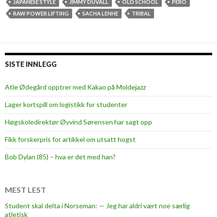
t
JAPANESE STYLE
JIMMY DUVALL
OLD SCHOOL
PERO
l
RAW POWER LIFTING
SACHA LENHE
TRIBAL
i
b
r
a
SISTE INNLEGG
r
i
Atle Ødegård opptrer med Kakao på Moldejazz
e
Lager kortspill om logistikk for studenter
s
a
Høgskoledirektør Øyvind Sørensen har sagt opp
n
Fikk forskerpris for artikkel om utsatt hogst
d
t
Bob Dylan (85) – hva er det med han?
a
t
t
MEST LEST
o
Student skal delta i Norseman: — Jeg har aldri vært noe særlig
o
atletisk