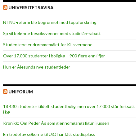
UNIVERSITETSAVISA
NTNU-reform ble begrunnet med toppforskning
Sp vil belønne besøksvenner med studielån-rabatt
Studentene er drømmemålet for KI-svermene
Over 17.000 studenter i boligkø – 900 flere enn i fjor
Hun er Ålesunds nye studentleder
UNIFORUM
18 430 studenter tildelt studentbolig, men over 17 000 står fortsatt
i kø
Kronikk: Om Peder Ås som gjennomgangsfigur i jussen
En tredel av søkerne til UiO har fått studieplass