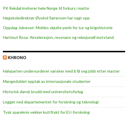
s
PK Rekdal inviterer hele Norge til forkurs i matte
h
a
Høgskoledirektør Øyvind Sørensen har sagt opp
v
Oppdag Julneset: Moldes skjulte perle for tur og krigshistorie
e
Hartmut Rosa: Akselerasjon, resonans og relasjonell motstand
i
n
c
KHRONO
o
m
Halvparten undervurderer vansker med å få seg jobb etter master
m
o
Mangedoblet opptak av internasjonale studenter
n
Historisk dansk brudd med universitetsforlag
Legger ned departementet for forskning og teknologi
Tysk sparekniv vekker kuttfrykt for EU-forskning