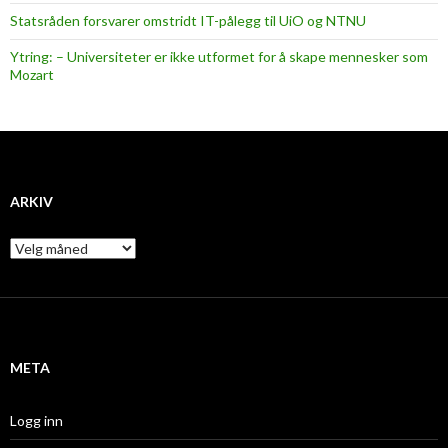
Statsråden forsvarer omstridt IT-pålegg til UiO og NTNU
Ytring: – Universiteter er ikke utformet for å skape mennesker som
Mozart
ARKIV
A
r
k
i
v
META
Logg inn