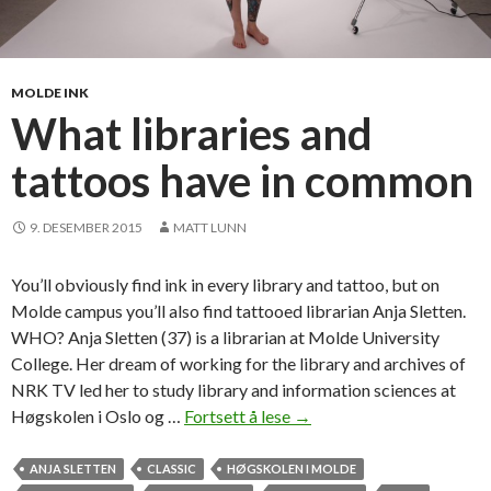
MOLDE INK
What libraries and
tattoos have in common
9. DESEMBER 2015
MATT LUNN
You’ll obviously find ink in every library and tattoo, but on
Molde campus you’ll also find tattooed librarian Anja Sletten.
WHO? Anja Sletten (37) is a librarian at Molde University
College. Her dream of working for the library and archives of
NRK TV led her to study library and information sciences at
Høgskolen i Oslo og …
Fortsett å lese
W
→
h
a
ANJA SLETTEN
CLASSIC
HØGSKOLEN I MOLDE