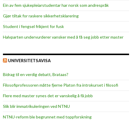
k
Ein av fem sjukepleiar­studentar har norsk som andrespråk
k
Gjør tiltak for raskere sikkerhets­klarering
e
s
Student i fengsel frikjent for fusk
u
Halvparten undervurderer vansker med å få seg jobb etter master
n
t
UNIVERSITETSAVISA
Bidrag til en verdig debatt, Brataas?
Filosofiprofessoren måtte fjerne Platon fra introkurset i filosofi
Flere med master synes det er vanskelig å få jobb
Slik blir immatrikuleringen ved NTNU
NTNU-reform ble begrunnet med toppforskning