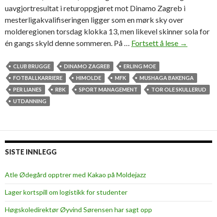
uavgjortresultat i returoppgjøret mot Dinamo Zagreb i
mesterligakvalifiseringen ligger som en mørk sky over
molderegionen torsdag klokka 13, men likevel skinner sola for
én gangs skyld denne sommeren. På …
Fortsett å lese
B
→
a
k
CLUB BRUGGE
DINAMO ZAGREB
ERLING MOE
e
FOTBALLKARRIERE
HIMOLDE
MFK
MUSHAGA BAKENGA
n
PER LIANES
RBK
SPORT MANAGEMENT
TOR OLE SKULLERUD
g
UTDANNING
a
b
l
i
SISTE INNLEGG
r
s
Atle Ødegård opptrer med Kakao på Moldejazz
t
Lager kortspill om logistikk for studenter
u
d
Høgskoledirektør Øyvind Sørensen har sagt opp