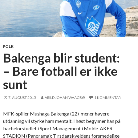
FOLK
Bakenga blir student:
– Bare fotball er ikke
sunt
7. AUGUST 2015
ARILD JOHAN WAAGBØ
1 KOMMENTAR
MFK-spiller Mushaga Bakenga (22) mener høyere
utdanning vil styrke ham mentalt. I høst begynner han på
bachelorstudiet i Sport Management i Molde. AKER
STADION (Panorama): Tirsdagskveldens forsmedelige