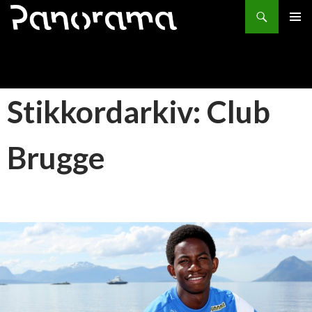
Søk
HOPP
PRIMÆ
TIL
INNHOLD
Stikkordarkiv: Club
Brugge