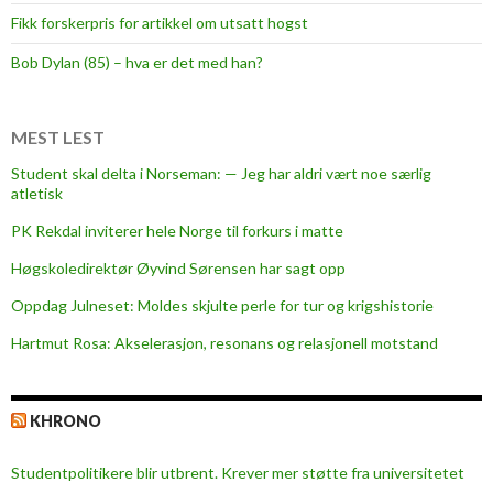
e
Fikk forskerpris for artikkel om utsatt hogst
n
t
Bob Dylan (85) – hva er det med han?
:
–
B
MEST LEST
a
Student skal delta i Norseman: — Jeg har aldri vært noe særlig
r
atletisk
e
PK Rekdal inviterer hele Norge til forkurs i matte
f
o
Høgskoledirektør Øyvind Sørensen har sagt opp
t
Oppdag Julneset: Moldes skjulte perle for tur og krigshistorie
b
Hartmut Rosa: Akselerasjon, resonans og relasjonell motstand
a
l
l
KHRONO
e
r
Studentpolitikere blir utbrent. Krever mer støtte fra universitetet
i