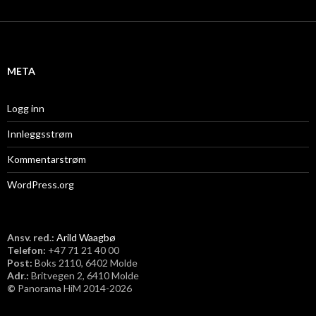
k
i
v
META
Logg inn
Innleggsstrøm
Kommentarstrøm
WordPress.org
Ansv. red.:
Arild Waagbø
Telefon:
​+47 71 21 40 00
Post:
Boks 2110, 6402 Molde
Adr.:
Britvegen 2, 6410 Molde
©
Panorama HiM 2014-2026