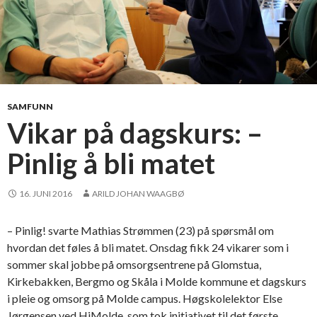
SAMFUNN
Vikar på dagskurs: –
Pinlig å bli matet
16. JUNI 2016
ARILD JOHAN WAAGBØ
– Pinlig! svarte Mathias Strømmen (23) på spørsmål om
hvordan det føles å bli matet. Onsdag fikk 24 vikarer som i
sommer skal jobbe på omsorgsentrene på Glomstua,
Kirkebakken, Bergmo og Skåla i Molde kommune et dagskurs
i pleie og omsorg på Molde campus. Høgskolelektor Else
Jørgensen ved HiMolde, som tok initiativet til det første …