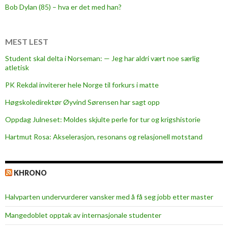
i
Bob Dylan (85) – hva er det med han?
n
l
i
MEST LEST
g
Student skal delta i Norseman: — Jeg har aldri vært noe særlig
å
atletisk
b
PK Rekdal inviterer hele Norge til forkurs i matte
l
i
Høgskoledirektør Øyvind Sørensen har sagt opp
m
Oppdag Julneset: Moldes skjulte perle for tur og krigshistorie
a
Hartmut Rosa: Akselerasjon, resonans og relasjonell motstand
t
e
t
KHRONO
Halvparten undervurderer vansker med å få seg jobb etter master
Mangedoblet opptak av internasjonale studenter