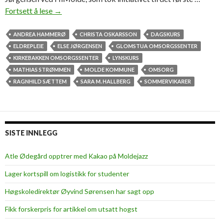
Fortsett å lese
V
→
i
k
ANDREA HAMMERØ
CHRISTA OSKARSSON
DAGSKURS
a
ELDREPLEIE
ELSE JØRGENSEN
GLOMSTUA OMSORGSSENTER
r
KIRKEBAKKEN OMSORGSSENTER
LYNSKURS
p
MATHIAS STRØMMEN
MOLDE KOMMUNE
OMSORG
å
RAGNHILD SÆTTEM
SARA M. HALLBERG
SOMMERVIKARER
d
a
g
s
SISTE INNLEGG
k
u
Atle Ødegård opptrer med Kakao på Moldejazz
r
Lager kortspill om logistikk for studenter
s
:
Høgskoledirektør Øyvind Sørensen har sagt opp
–
Fikk forskerpris for artikkel om utsatt hogst
P