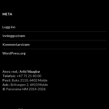
v
META
Logg inn
Innleggsstrøm
Kommentarstrøm
WordPress.org
Ansv. red.:
Arild Waagbø
Telefon:
​+47 71 21 40 00
Post:
Boks 2110, 6402 Molde
Adr.:
Britvegen 2, 6410 Molde
©
Panorama HiM 2014-2026