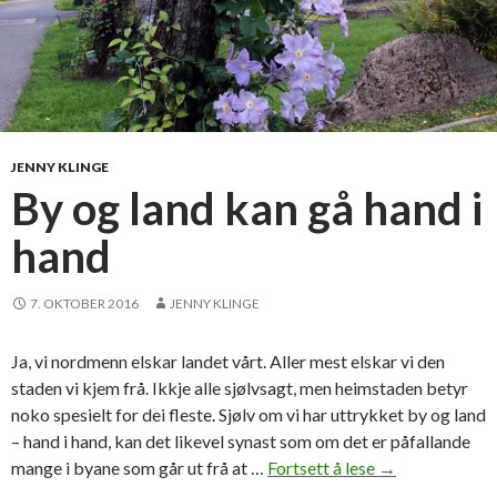
JENNY KLINGE
By og land kan gå hand i
hand
7. OKTOBER 2016
JENNY KLINGE
Ja, vi nordmenn elskar landet vårt. Aller mest elskar vi den
staden vi kjem frå. Ikkje alle sjølvsagt, men heimstaden betyr
noko spesielt for dei fleste. Sjølv om vi har uttrykket by og land
– hand i hand, kan det likevel synast som om det er påfallande
mange i byane som går ut frå at …
Fortsett å lese
B
→
y