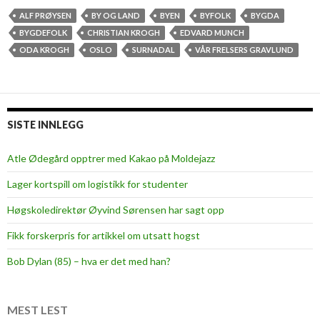
o
ALF PRØYSEN
BY OG LAND
BYEN
BYFOLK
BYGDA
g
BYGDEFOLK
CHRISTIAN KROGH
EDVARD MUNCH
l
ODA KROGH
OSLO
SURNADAL
VÅR FRELSERS GRAVLUND
a
n
d
k
SISTE INNLEGG
a
n
Atle Ødegård opptrer med Kakao på Moldejazz
g
Lager kortspill om logistikk for studenter
å
h
Høgskoledirektør Øyvind Sørensen har sagt opp
a
Fikk forskerpris for artikkel om utsatt hogst
n
d
Bob Dylan (85) – hva er det med han?
i
h
a
MEST LEST