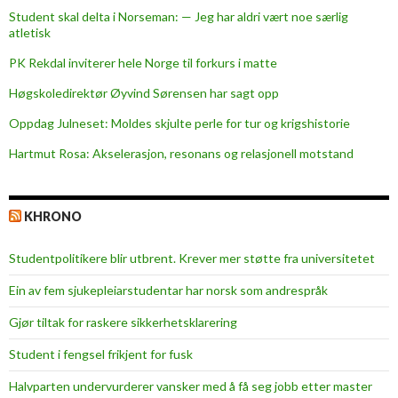
n
Student skal delta i Norseman: — Jeg har aldri vært noe særlig
d
atletisk
PK Rekdal inviterer hele Norge til forkurs i matte
Høgskoledirektør Øyvind Sørensen har sagt opp
Oppdag Julneset: Moldes skjulte perle for tur og krigshistorie
Hartmut Rosa: Akselerasjon, resonans og relasjonell motstand
KHRONO
Studentpolitikere blir utbrent. Krever mer støtte fra universitetet
Ein av fem sjukepleiar­studentar har norsk som andrespråk
Gjør tiltak for raskere sikkerhets­klarering
Student i fengsel frikjent for fusk
Halvparten undervurderer vansker med å få seg jobb etter master