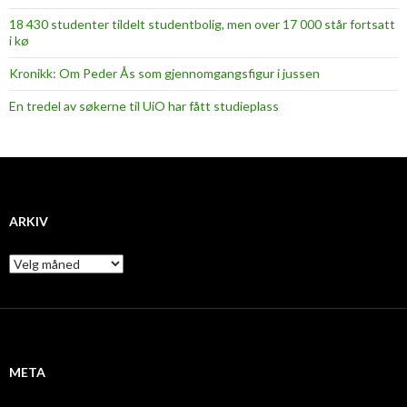
18 430 studenter tildelt studentbolig, men over 17 000 står fortsatt
i kø
Kronikk: Om Peder Ås som gjennomgangsfigur i jussen
En tredel av søkerne til UiO har fått studieplass
ARKIV
A
r
k
i
v
META