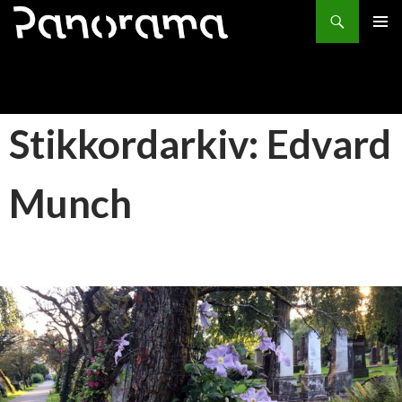
Søk
HOPP
PRIMÆ
TIL
INNHOLD
Stikkordarkiv: Edvard
Munch