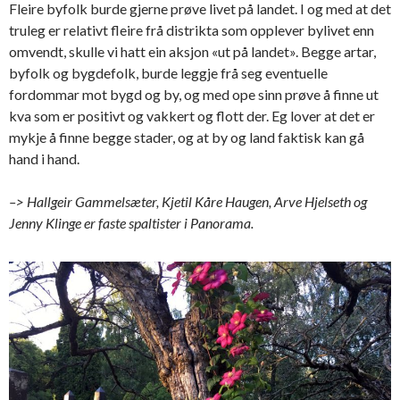
Fleire byfolk burde gjerne prøve livet på landet. I og med at det
truleg er relativt fleire frå distrikta som opplever bylivet enn
omvendt, skulle vi hatt ein aksjon «ut på landet». Begge artar,
byfolk og bygdefolk, burde leggje frå seg eventuelle
fordommar mot bygd og by, og med ope sinn prøve å finne ut
kva som er positivt og vakkert og flott der. Eg lover at det er
mykje å finne begge stader, og at by og land faktisk kan gå
hand i hand.
–> Hallgeir Gammelsæter, Kjetil Kåre Haugen, Arve Hjelseth og
Jenny Klinge er faste spaltister i Panorama.