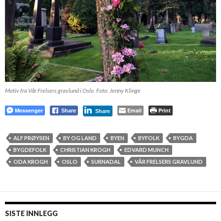
Motiv fra Vår Frelsers gravlund i Oslo. Foto: Jenny Klinge
Messenger
Email
Print
Share
Share
ALF PRØYSEN
BY OG LAND
BYEN
BYFOLK
BYGDA
BYGDEFOLK
CHRISTIAN KROGH
EDVARD MUNCH
ODA KROGH
OSLO
SURNADAL
VÅR FRELSERS GRAVLUND
SISTE INNLEGG