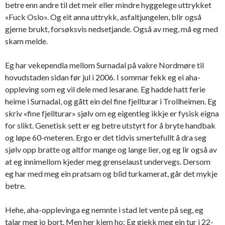
betre enn andre til det meir eller mindre hyggelege uttrykket
«Fuck Oslo». Og eit anna uttrykk, asfaltjungelen, blir også
gjerne brukt, forsøksvis nedsetjande. Også av meg, må eg med
skam melde.
Eg har vekependla mellom Surnadal på vakre Nordmøre til
hovudstaden sidan før jul i 2006. I sommar fekk eg ei aha-
oppleving som eg vil dele med lesarane. Eg hadde hatt ferie
heime i Surnadal, og gått ein del fine fjellturar i Trollheimen. Eg
skriv «fine fjellturar» sjølv om eg eigentleg ikkje er fysisk eigna
for slikt. Genetisk sett er eg betre utstyrt for å bryte handbak
og løpe 60-meteren. Ergo er det tidvis smertefullt å dra seg
sjølv opp bratte og altfor mange og lange lier, og eg lir også av
at eg innimellom kjeder meg grenselaust undervegs. Dersom
eg har med meg ein pratsam og blid turkamerat, går det mykje
betre.
Hehe, aha-opplevinga eg nemnte i stad let vente på seg, eg
talar meg jo bort. Men her kjem ho: Eg gjekk meg ein tur i 22-