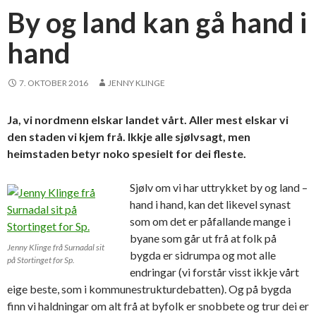
By og land kan gå hand i
hand
7. OKTOBER 2016
JENNY KLINGE
Ja, vi nordmenn elskar landet vårt. Aller mest elskar vi
den staden vi kjem frå. Ikkje alle sjølvsagt, men
heimstaden betyr noko spesielt for dei fleste.
Sjølv om vi har uttrykket by og land –
hand i hand, kan det likevel synast
som om det er påfallande mange i
byane som går ut frå at folk på
Jenny Klinge frå Surnadal sit
bygda er sidrumpa og mot alle
på Stortinget for Sp.
endringar (vi forstår visst ikkje vårt
eige beste, som i kommunestrukturdebatten). Og på bygda
finn vi haldningar om alt frå at byfolk er snobbete og trur dei er