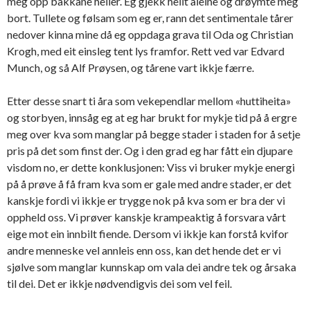
meg opp bakkane heller. Eg gjekk heilt aleine og drøymte meg
bort. Tullete og følsam som eg er, rann det sentimentale tårer
nedover kinna mine då eg oppdaga grava til Oda og Christian
Krogh, med eit einsleg tent lys framfor. Rett ved var Edvard
Munch, og så Alf Prøysen, og tårene vart ikkje færre.
Etter desse snart ti åra som vekependlar mellom «huttiheita»
og storbyen, innsåg eg at eg har brukt for mykje tid på å ergre
meg over kva som manglar på begge stader i staden for å setje
pris på det som finst der. Og i den grad eg har fått ein djupare
visdom no, er dette konklusjonen: Viss vi bruker mykje energi
på å prøve å få fram kva som er gale med andre stader, er det
kanskje fordi vi ikkje er trygge nok på kva som er bra der vi
oppheld oss. Vi prøver kanskje krampeaktig å forsvara vårt
eige mot ein innbilt fiende. Dersom vi ikkje kan forstå kvifor
andre menneske vel annleis enn oss, kan det hende det er vi
sjølve som manglar kunnskap om vala dei andre tek og årsaka
til dei. Det er ikkje nødvendigvis dei som vel feil.