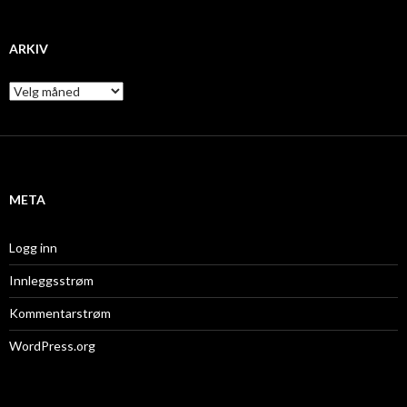
ARKIV
A
r
k
i
v
META
Logg inn
Innleggsstrøm
Kommentarstrøm
WordPress.org