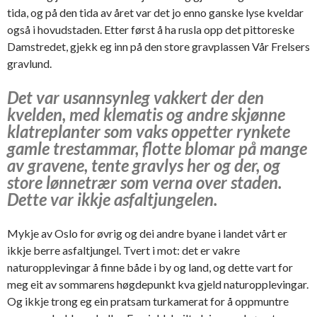
tida, og på den tida av året var det jo enno ganske lyse kveldar
også i hovudstaden. Etter først å ha rusla opp det pittoreske
Damstredet, gjekk eg inn på den store gravplassen Vår Frelsers
gravlund.
Det var usannsynleg vakkert der den
kvelden, med klematis og andre skjønne
klatreplanter som vaks oppetter rynkete
gamle trestammar, flotte blomar på mange
av gravene, tente gravlys her og der, og
store lønnetrær som verna over staden.
Dette var ikkje asfaltjungelen.
Mykje av Oslo for øvrig og dei andre byane i landet vårt er
ikkje berre asfaltjungel. Tvert i mot: det er vakre
naturopplevingar å finne både i by og land, og dette vart for
meg eit av sommarens høgdepunkt kva gjeld naturopplevingar.
Og ikkje trong eg ein pratsam turkamerat for å oppmuntre