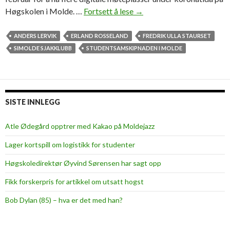
Høgskolen i Molde. …
Fortsett å lese
S
→
j
a
ANDERS LERVIK
ERLAND ROSSELAND
FREDRIK ULLA STAURSET
k
SIMOLDE SJAKKLUBB
STUDENTSAMSKIPNADEN I MOLDE
k
m
a
t
SISTE INNLEGG
t
–
Atle Ødegård opptrer med Kakao på Moldejazz
t
Lager kortspill om logistikk for studenter
o
k
Høgskoledirektør Øyvind Sørensen har sagt opp
f
Fikk forskerpris for artikkel om utsatt hogst
ø
r
Bob Dylan (85) – hva er det med han?
s
t