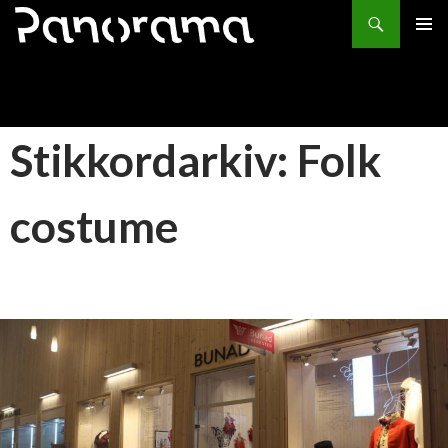
Søk
HOPP
PRIMÆ
TIL
INNHOLD
Stikkordarkiv: Folk
costume