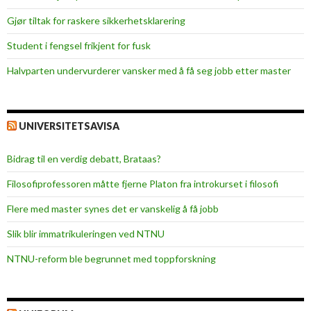
i
Gjør tiltak for raskere sikkerhets­klarering
a
l
Student i fengsel frikjent for fusk
o
Halvparten undervurderer vansker med å få seg jobb etter master
c
c
a
s
UNIVERSITETSAVISA
i
o
Bidrag til en verdig debatt, Brataas?
n
Filosofiprofessoren måtte fjerne Platon fra introkurset i filosofi
s
Flere med master synes det er vanskelig å få jobb
Slik blir immatrikuleringen ved NTNU
NTNU-reform ble begrunnet med toppforskning