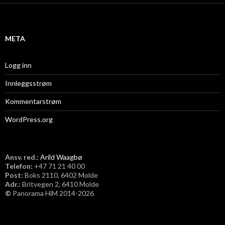
i
v
META
Logg inn
Innleggsstrøm
Kommentarstrøm
WordPress.org
Ansv. red.:
Arild Waagbø
Telefon:
​+47 71 21 40 00
Post:
Boks 2110, 6402 Molde
Adr.:
Britvegen 2, 6410 Molde
©
Panorama HiM 2014-2026