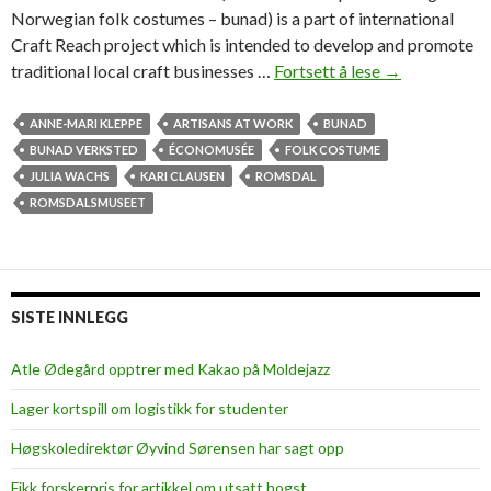
Norwegian folk costumes – bunad) is a part of international
Craft Reach project which is intended to develop and promote
traditional local craft businesses …
Fortsett å lese
B
→
u
n
ANNE-MARI KLEPPE
ARTISANS AT WORK
BUNAD
a
BUNAD VERKSTED
ÉCONOMUSÉE
FOLK COSTUME
d
JULIA WACHS
KARI CLAUSEN
ROMSDAL
–
ROMSDALSMUSEET
t
h
e
e
SISTE INNLEGG
v
e
Atle Ødegård opptrer med Kakao på Moldejazz
r
Lager kortspill om logistikk for studenter
p
o
Høgskoledirektør Øyvind Sørensen har sagt opp
p
Fikk forskerpris for artikkel om utsatt hogst