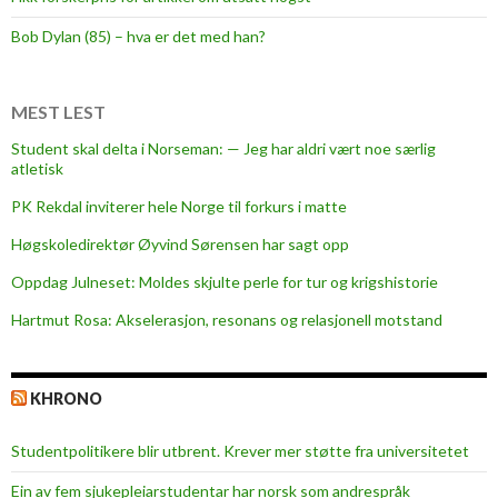
u
l
Bob Dylan (85) – hva er det med han?
a
r
d
MEST LEST
r
Student skal delta i Norseman: — Jeg har aldri vært noe særlig
e
atletisk
s
PK Rekdal inviterer hele Norge til forkurs i matte
s
f
Høgskoledirektør Øyvind Sørensen har sagt opp
o
Oppdag Julneset: Moldes skjulte perle for tur og krigshistorie
r
Hartmut Rosa: Akselerasjon, resonans og relasjonell motstand
t
h
e
KHRONO
s
p
Studentpolitikere blir utbrent. Krever mer støtte fra universitetet
e
c
Ein av fem sjukepleiar­studentar har norsk som andrespråk