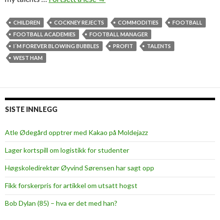
o
r
CHILDREN
COCKNEY REJECTS
COMMODITIES
FOOTBALL
e
FOOTBALL ACADEMIES
FOOTBALL MANAGER
v
I´M FOREVER BLOWING BUBBLES
PROFIT
TALENTS
e
WEST HAM
r
b
l
o
SISTE INNLEGG
w
i
Atle Ødegård opptrer med Kakao på Moldejazz
n
Lager kortspill om logistikk for studenter
g
b
Høgskoledirektør Øyvind Sørensen har sagt opp
u
Fikk forskerpris for artikkel om utsatt hogst
b
b
Bob Dylan (85) – hva er det med han?
l