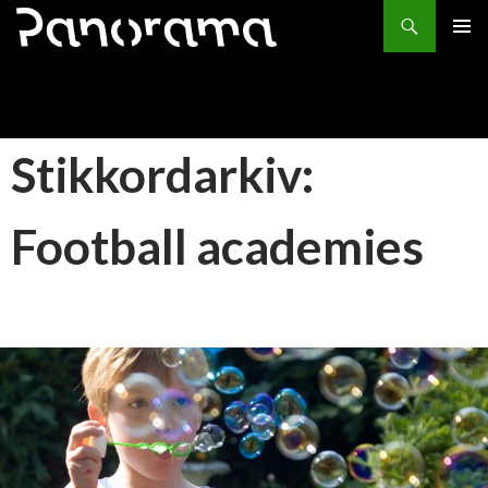
Søk
HOPP
PRIMÆ
TIL
INNHOLD
Stikkordarkiv:
Football academies