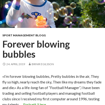
SPORT MANAGEMENT BLOGG
Forever blowing
bubbles
24. APRIL 2019
BIRNIR EGILSSON
«I’m forever blowing bubbles, Pretty bubbles in the air, They
fly so high, nearly reach the sky, Then like my dreams they fade
and die.» As a life-long fan of “Football Manager”, I have been
trading and selling football players and managing football
clubs since I received my first computer around 1996, testing
my talents …
Fortsett å lese
F
→