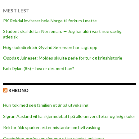
e
s
MEST LEST
PK Rekdal inviterer hele Norge til forkurs i matte
Student skal delta i Norseman: — Jeg har aldri vært noe særlig
atletisk
Høgskoledirektør Øyvind Sørensen har sagt opp
Oppdag Julneset: Moldes skjulte perle for tur og krigshistorie
Bob Dylan (85) – hva er det med han?
KHRONO
Hun tok med seg familien et år på utveksling
Sigrun Aasland vil ha skjerm­debatt på alle universiteter og høgskoler
Rektor fikk sparken etter mistanke om hvitvasking
Cambridge-professor sier opp etter plagiat-anklager