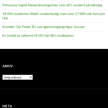
Prinsesse Ingrid Alexandra begynner som UiO-student på måndag
18 430 studenter tildelt studentbolig, men over 17 000 står fortsatt
i kø
Kronikk: Om Peder Ås som gjennomgangsfigur i jussen
En tredel av søkerne til UiO har fått studieplass
ARKIV
A
r
k
i
v
META