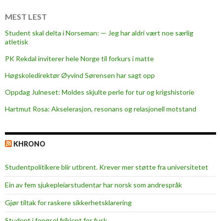
e
s
MEST LEST
Student skal delta i Norseman: — Jeg har aldri vært noe særlig
atletisk
PK Rekdal inviterer hele Norge til forkurs i matte
Høgskoledirektør Øyvind Sørensen har sagt opp
Oppdag Julneset: Moldes skjulte perle for tur og krigshistorie
Hartmut Rosa: Akselerasjon, resonans og relasjonell motstand
KHRONO
Studentpolitikere blir utbrent. Krever mer støtte fra universitetet
Ein av fem sjukepleiar­studentar har norsk som andrespråk
Gjør tiltak for raskere sikkerhets­klarering
Student i fengsel frikjent for fusk