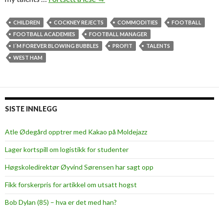
o
r
CHILDREN
COCKNEY REJECTS
COMMODITIES
FOOTBALL
e
FOOTBALL ACADEMIES
FOOTBALL MANAGER
v
I´M FOREVER BLOWING BUBBLES
PROFIT
TALENTS
e
WEST HAM
r
b
l
o
SISTE INNLEGG
w
i
Atle Ødegård opptrer med Kakao på Moldejazz
n
Lager kortspill om logistikk for studenter
g
b
Høgskoledirektør Øyvind Sørensen har sagt opp
u
Fikk forskerpris for artikkel om utsatt hogst
b
b
Bob Dylan (85) – hva er det med han?
l