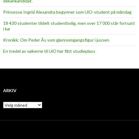
dekankandidat.
Prinsesse Ingrid Alexandra begynner som UiO-student på måndag
18 430 studenter tildelt studentbolig, men over 17 000 står fortsatt
i kø
Kronikk: Om Peder Ås som gjennomgangsfigur i jussen
En tredel av søkerne til UiO har fått studieplass
ARKIV
A
r
k
i
v