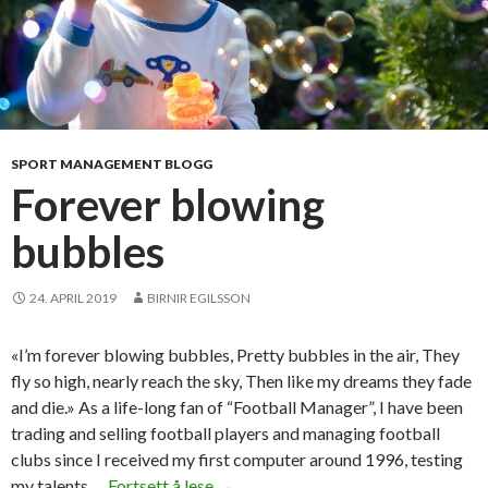
SPORT MANAGEMENT BLOGG
Forever blowing
bubbles
24. APRIL 2019
BIRNIR EGILSSON
«I’m forever blowing bubbles, Pretty bubbles in the air, They
fly so high, nearly reach the sky, Then like my dreams they fade
and die.» As a life-long fan of “Football Manager”, I have been
trading and selling football players and managing football
clubs since I received my first computer around 1996, testing
my talents …
Fortsett å lese
F
→