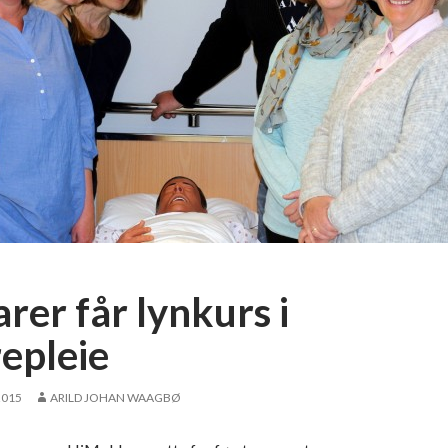
rer får lynkurs i
repleie
2015
ARILD JOHAN WAAGBØ