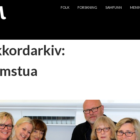
HOPP TIL INNHOLD
FOLK
FORSKNING
SAMFUNN
MENI
kkordarkiv:
omstua