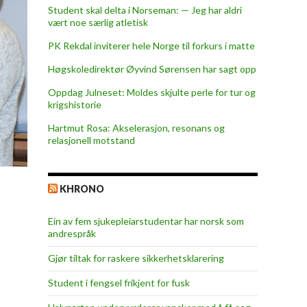
Student skal delta i Norseman: — Jeg har aldri
vært noe særlig atletisk
PK Rekdal inviterer hele Norge til forkurs i matte
Høgskoledirektør Øyvind Sørensen har sagt opp
Oppdag Julneset: Moldes skjulte perle for tur og
krigshistorie
Hartmut Rosa: Akselerasjon, resonans og
relasjonell motstand
KHRONO
Ein av fem sjukepleiar­studentar har norsk som
andrespråk
Gjør tiltak for raskere sikkerhets­klarering
Student i fengsel frikjent for fusk