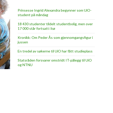
Prinsesse Ingrid Alexandra begynner som UiO-
student på måndag
18 430 studenter tildelt studentbolig, men over
17 000 står fortsatt i kø
Kronikk: Om Peder Ås som gjennomgangsfigur i
jussen
En tredel av søkerne til UiO har fått studieplass
Statsråden forsvarer omstridt IT-pålegg til UiO
og NTNU