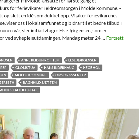
rangerer HiMolde-ansatte for første gang et
kurs for ferievikarer i eldreomsorgen i Molde kommune. –
tt og slett en idé som dukket opp. Vi øker ferievikarenes
, viser oss i lokalsamfunnet og bidrar til et bedre tilbud i
nen vår, sier initiativtager Else Jørgensen, som er
tor ved sykepleieutdanningen. Mandag møter 24 …
Fortsett
RONDSEN
ANNE REIDUN ROTTEM
ELSE JØRGENSEN
ARER
GLOMSTUA
HANS INDERHAUG
HEGE HOL
KKEN
MOLDE KOMMUNE
OMSORGSSENTER
GERSETH
RAGNHILD SÆTTEM
MONGSTAD HEGGDAL