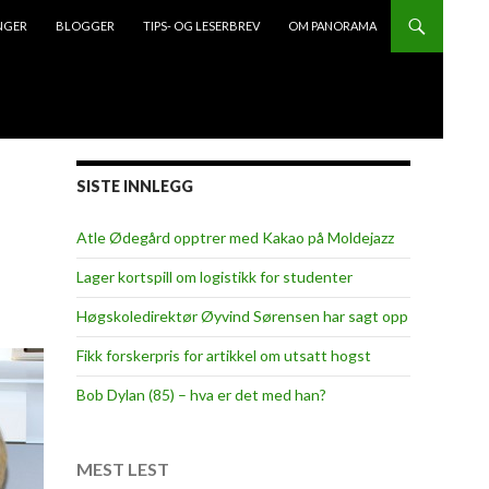
NGER
BLOGGER
TIPS- OG LESERBREV
OM PANORAMA
SISTE INNLEGG
Atle Ødegård opptrer med Kakao på Moldejazz
Lager kortspill om logistikk for studenter
Høgskoledirektør Øyvind Sørensen har sagt opp
Fikk forskerpris for artikkel om utsatt hogst
Bob Dylan (85) – hva er det med han?
MEST LEST