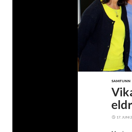
SAMFUNN
Vika
eld
17. JUNI 