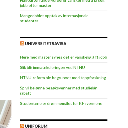
Halvparten undervurderer vansker med å få seg
jobb etter master
Mangedoblet opptak av internasjonale
studenter
UNIVERSITETSAVISA
Flere med master synes det er vanskelig å få jobb
Slik blir immatrikuleringen ved NTNU
NTNU-reform ble begrunnet med toppforskning
Sp vil belønne besøksvenner med studielån-
rabatt
Studentene er drømmemålet for KI-svermene
UNIFORUM