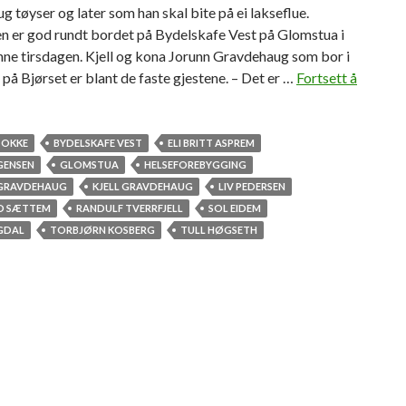
 tøyser og later som han skal bite på ei lakseflue.
n er god rundt bordet på Bydelskafe Vest på Glomstua i
ne tirsdagen. Kjell og kona Jorunn Gravdehaug som bor i
på Bjørset er blant de faste gjestene. – Det er …
Fortsett å
TOKKE
BYDELSKAFE VEST
ELI BRITT ASPREM
GENSEN
GLOMSTUA
HELSEFOREBYGGING
GRAVDEHAUG
KJELL GRAVDEHAUG
LIV PEDERSEN
D SÆTTEM
RANDULF TVERRFJELL
SOL EIDEM
GDAL
TORBJØRN KOSBERG
TULL HØGSETH