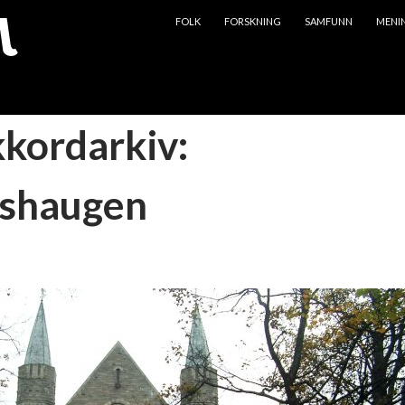
HOPP TIL INNHOLD
FOLK
FORSKNING
SAMFUNN
MENI
kkordarkiv:
shaugen