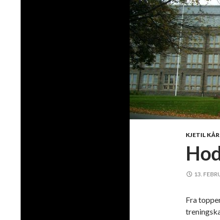
KJETIL KÅ
Hod
13. FEBR
Fra toppe
treningsk