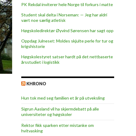
PK Rekdal inviterer hele Norge til forkurs i matte
Student skal delta i Norseman: — Jeg har aldri
vært noe særlig atletisk
Høgskoledirektør Øyvind Sørensen har sagt opp
Oppdag Julneset: Moldes skjulte perle for tur og
krigshistorie
Høgskolestyret satser hardt på det nettbaserte
årsstudiet i logistikk
KHRONO
Hun tok med seg familien et år på utveksling
Sigrun Aasland vil ha skjerm­debatt på alle
universiteter og høgskoler
Rektor fikk sparken etter mistanke om
hvitvasking