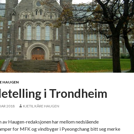
RE HAUGEN
etelling i Trondheim
UAR 2018
KJETIL KÅRE HAUGEN
n av Haugen-redaksjonen har mellom nedslående
amper for MFK og vindbyger i Pyeongchang bitt seg merke