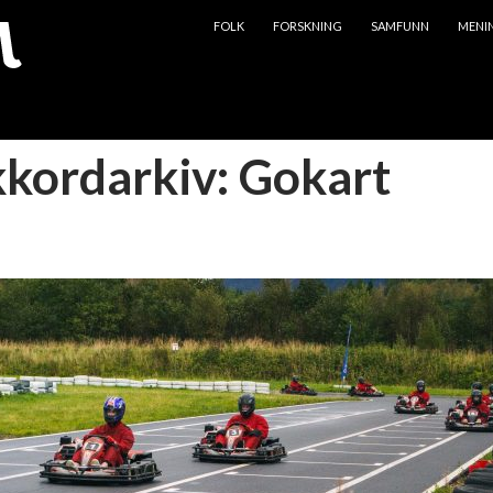
HOPP TIL INNHOLD
FOLK
FORSKNING
SAMFUNN
MENI
kkordarkiv: Gokart