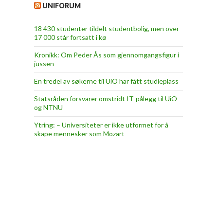
UNIFORUM
18 430 studenter tildelt studentbolig, men over
17 000 står fortsatt i kø
Kronikk: Om Peder Ås som gjennomgangsfigur i
jussen
En tredel av søkerne til UiO har fått studieplass
Statsråden forsvarer omstridt IT-pålegg til UiO
og NTNU
Ytring: – Universiteter er ikke utformet for å
skape mennesker som Mozart