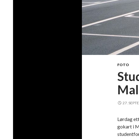
FOTO
Stud
Mal
27. SEPT
Lørdag et
gokart i M
studentfo