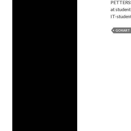
PETTERSSON
at student
IT-studen
GOKART