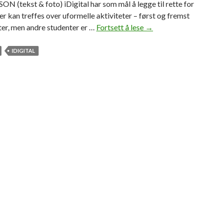
 (tekst & foto) iDigital har som mål å legge til rette for
er kan treffes over uformelle aktiviteter – først og fremst
ter, men andre studenter er …
Fortsett å lese
S
→
t
u
IDIGITAL
d
e
n
t
e
r
i
h
ø
y
f
a
r
t