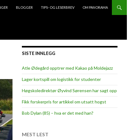
NGER
BLOGGER
TIPS- OG LESERBREV
OM PANORAMA
SISTE INNLEGG
Atle Ødegård opptrer med Kakao på Moldejazz
Lager kortspill om logistikk for studenter
Høgskoledirektør Øyvind Sørensen har sagt opp
Fikk forskerpris for artikkel om utsatt hogst
Bob Dylan (85) – hva er det med han?
MEST LEST