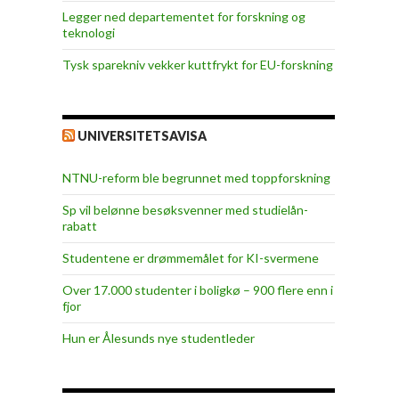
Legger ned departementet for forskning og
teknologi
Tysk sparekniv vekker kuttfrykt for EU-forskning
UNIVERSITETSAVISA
NTNU-reform ble begrunnet med toppforskning
Sp vil belønne besøksvenner med studielån-
rabatt
Studentene er drømmemålet for KI-svermene
Over 17.000 studenter i boligkø – 900 flere enn i
fjor
Hun er Ålesunds nye studentleder