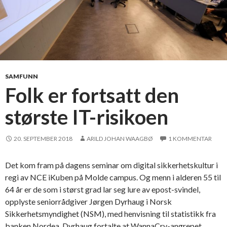
SAMFUNN
Folk er fortsatt den
største IT-risikoen
20. SEPTEMBER 2018
ARILD JOHAN WAAGBØ
1 KOMMENTAR
Det kom fram på dagens seminar om digital sikkerhetskultur i
regi av NCE iKuben på Molde campus. Og menn i alderen 55 til
64 år er de som i størst grad lar seg lure av epost-svindel,
opplyste seniorrådgiver Jørgen Dyrhaug i Norsk
Sikkerhetsmyndighet (NSM), med henvisning til statistikk fra
banken Nordea. Dyrhaug fortalte at WannaCry-angrepet …