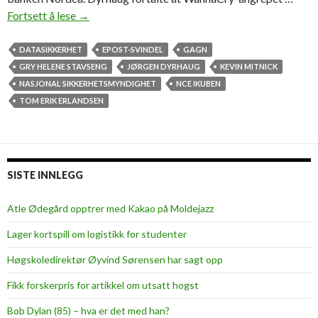
Fortsett å lese
F
→
o
l
DATASIKKERHET
EPOST-SVINDEL
GAGN
k
GRY HELENE STAVSENG
JØRGEN DYRHAUG
KEVIN MITNICK
e
NASJONAL SIKKERHETSMYNDIGHET
NCE IKUBEN
r
TOM ERIK ERLANDSEN
f
o
r
t
SISTE INNLEGG
s
a
Atle Ødegård opptrer med Kakao på Moldejazz
t
Lager kortspill om logistikk for studenter
t
d
Høgskoledirektør Øyvind Sørensen har sagt opp
e
Fikk forskerpris for artikkel om utsatt hogst
n
s
Bob Dylan (85) – hva er det med han?