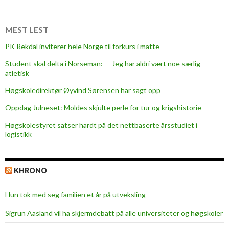
t
ø
r
MEST LEST
s
PK Rekdal inviterer hele Norge til forkurs i matte
t
Student skal delta i Norseman: — Jeg har aldri vært noe særlig
e
atletisk
I
T
Høgskoledirektør Øyvind Sørensen har sagt opp
-
Oppdag Julneset: Moldes skjulte perle for tur og krigshistorie
r
Høgskolestyret satser hardt på det nettbaserte årsstudiet i
i
logistikk
s
i
k
KHRONO
o
e
Hun tok med seg familien et år på utveksling
n
Sigrun Aasland vil ha skjerm­debatt på alle universiteter og høgskoler