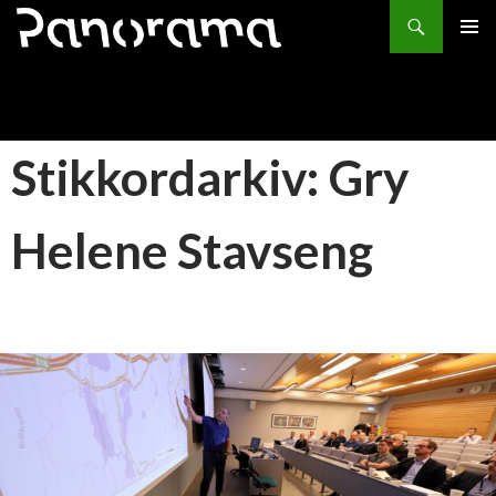
Søk
HOPP
PRIMÆ
TIL
INNHOLD
Stikkordarkiv: Gry
Helene Stavseng