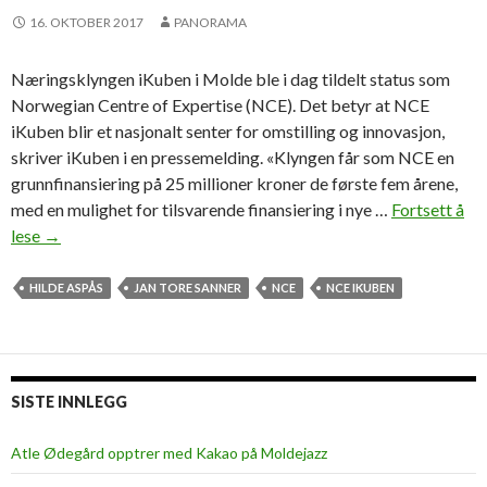
ø
16. OKTOBER 2017
PANORAMA
g
s
Næringsklyngen iKuben i Molde ble i dag tildelt status som
k
Norwegian Centre of Expertise (NCE). Det betyr at NCE
o
iKuben blir et nasjonalt senter for omstilling og innovasjon,
l
skriver iKuben i en pressemelding. «Klyngen får som NCE en
e
grunnfinansiering på 25 millioner kroner de første fem årene,
n
med en mulighet for tilsvarende finansiering i nye …
Fortsett å
lese
i
→
K
u
HILDE ASPÅS
JAN TORE SANNER
NCE
NCE IKUBEN
b
e
n
f
SISTE INNLEGG
å
r
Atle Ødegård opptrer med Kakao på Moldejazz
N