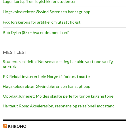
Lager kortspill om logistikk for studenter
C
E
Høgskoledirektør Øyvind Sørensen har sagt opp
-
Fikk forskerpris for artikkel om utsatt hogst
s
t
Bob Dylan (85) – hva er det med han?
a
t
u
MEST LEST
s
Student skal delta i Norseman: — Jeg har aldri vært noe særlig
atletisk
PK Rekdal inviterer hele Norge til forkurs i matte
Høgskoledirektør Øyvind Sørensen har sagt opp
Oppdag Julneset: Moldes skjulte perle for tur og krigshistorie
Hartmut Rosa: Akselerasjon, resonans og relasjonell motstand
KHRONO