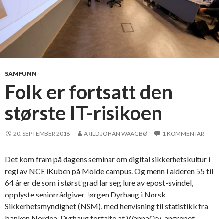
SAMFUNN
Folk er fortsatt den
største IT-risikoen
20. SEPTEMBER 2018
ARILD JOHAN WAAGBØ
1 KOMMENTAR
Det kom fram på dagens seminar om digital sikkerhetskultur i
regi av NCE iKuben på Molde campus. Og menn i alderen 55 til
64 år er de som i størst grad lar seg lure av epost-svindel,
opplyste seniorrådgiver Jørgen Dyrhaug i Norsk
Sikkerhetsmyndighet (NSM), med henvisning til statistikk fra
banken Nordea. Dyrhaug fortalte at WannaCry-angrepet …