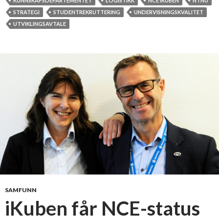
v
KUNNSKAPSDEPARTEMENTET
LOGISTIKK
NCE IKUBEN
NTNU
a
STRATEGI
STUDENTREKRUTTERING
UNDERVISNINGSKVALITET
s
UTVIKLINGSAVTALE
j
o
n
s
b
y
e
n
M
o
l
d
e
o
SAMFUNN
g
iKuben får NCE-status
h