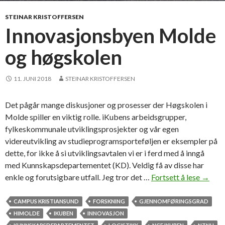
t
ø
STEINAR KRISTOFFERSEN
r
Innovasjonsbyen Molde
s
og høgskolen
t
e
I
11. JUNI 2018
STEINAR KRISTOFFERSEN
T
-
Det pågår mange diskusjoner og prosesser der Høgskolen i
r
Molde spiller en viktig rolle. iKubens arbeidsgrupper,
i
fylkeskommunale utviklingsprosjekter og vår egen
s
videreutvikling av studieprogramsporteføljen er eksempler på
i
dette, for ikke å si utviklingsavtalen vi er i ferd med å inngå
k
med Kunnskapsdepartementet (KD). Veldig få av disse har
o
enkle og forutsigbare utfall. Jeg tror det …
Fortsett å lese
I
→
e
n
n
n
CAMPUS KRISTIANSUND
FORSKNING
GJENNOMFØRINGSGRAD
o
HIMOLDE
IKUBEN
INNOVASJON