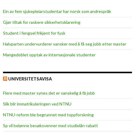
Ein av fem sjukepleiar­studentar har norsk som andrespråk
Gjør tiltak for raskere sikkerhets­klarering
Student i fengsel frikjent for fusk
Halvparten undervurderer vansker med å få seg jobb etter master
Mangedoblet opptak av internasjonale studenter
UNIVERSITETSAVISA
Flere med master synes det er vanskelig å få jobb
Slik blir immatrikuleringen ved NTNU
NTNU-reform ble begrunnet med toppforskning
Sp vil belønne besøksvenner med studielån-rabatt