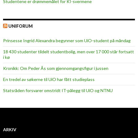
Studentene er drømmemålet for KI-svermene
UNIFORUM
Prinsesse Ingrid Alexandra begynner som UiO-student på måndag
18 430 studenter tildelt studentbolig, men over 17 000 står fortsatt
i kø
Kronikk: Om Peder Ås som gjennomgangsfigur i jussen
En tredel av søkerne til UiO har fått studieplass
Statsråden forsvarer omstridt IT-pålegg til UiO og NTNU
ARKIV