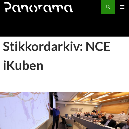
Søk
HOPP
PRIMÆ
TIL
INNHOLD
Stikkordarkiv: NCE
iKuben