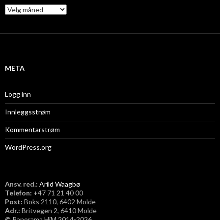
A
r
k
i
v
META
Logg inn
Innleggsstrøm
Kommentarstrøm
WordPress.org
Ansv. red.:
Arild Waagbø
Telefon:
​+47 71 21 40 00
Post:
Boks 2110, 6402 Molde
Adr.:
Britvegen 2, 6410 Molde
©
Panorama HiM 2014-2026