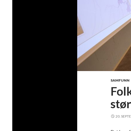
SAMFUNN
Folk
stør
20. SEPT