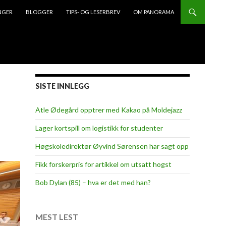
NGER
BLOGGER
TIPS- OG LESERBREV
OM PANORAMA
SISTE INNLEGG
Atle Ødegård opptrer med Kakao på Moldejazz
Lager kortspill om logistikk for studenter
Høgskoledirektør Øyvind Sørensen har sagt opp
Fikk forskerpris for artikkel om utsatt hogst
Bob Dylan (85) – hva er det med han?
MEST LEST