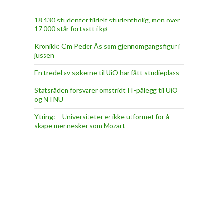
18 430 studenter tildelt studentbolig, men over
17 000 står fortsatt i kø
Kronikk: Om Peder Ås som gjennomgangsfigur i
jussen
En tredel av søkerne til UiO har fått studieplass
Statsråden forsvarer omstridt IT-pålegg til UiO
og NTNU
Ytring: – Universiteter er ikke utformet for å
skape mennesker som Mozart