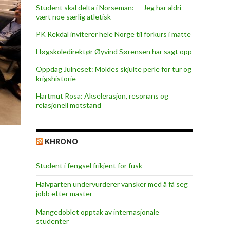
Student skal delta i Norseman: — Jeg har aldri
vært noe særlig atletisk
PK Rekdal inviterer hele Norge til forkurs i matte
Høgskoledirektør Øyvind Sørensen har sagt opp
Oppdag Julneset: Moldes skjulte perle for tur og
krigshistorie
Hartmut Rosa: Akselerasjon, resonans og
relasjonell motstand
KHRONO
Student i fengsel frikjent for fusk
Halvparten undervurderer vansker med å få seg
jobb etter master
Mangedoblet opptak av internasjonale
studenter