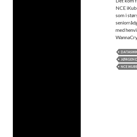
Det kom fr
NCE iKube
som i stør
seniorråd
med henvis
WannaCry
DATASIK
JØRGEN 
NCE IKUB