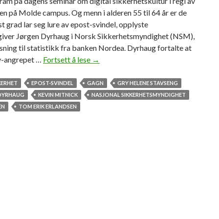
am på dagens seminar om digital sikkerhetskultur i regi av
n på Molde campus. Og menn i alderen 55 til 64 år er de
st grad lar seg lure av epost-svindel, opplyste
giver Jørgen Dyrhaug i Norsk Sikkerhetsmyndighet (NSM),
ning til statistikk fra banken Nordea. Dyrhaug fortalte at
-angrepet …
Fortsett å lese
F
→
o
l
KERHET
EPOST-SVINDEL
GAGN
GRY HELENE STAVSENG
k
DYRHAUG
KEVIN MITNICK
NASJONAL SIKKERHETSMYNDIGHET
e
EN
TOM ERIK ERLANDSEN
r
f
o
r
t
s
a
t
t