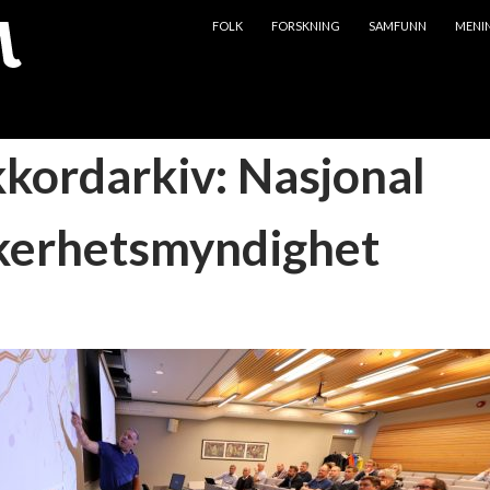
HOPP TIL INNHOLD
FOLK
FORSKNING
SAMFUNN
MENI
kkordarkiv: Nasjonal
kerhetsmyndighet