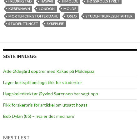
t
FREDRIKSTAD
HAWAII
HIMOLDE
HØGSKOLESTYRET
y
KØBENHAVN
LONDON
MOLDE
r
MORTEN CHRISTOFFER DAHL
OSLO
STUDENTREPRESENTANTER
e
STUDENTTINGET
SYKEPLEIE
a
r
b
e
SISTE INNLEGG
i
d
Atle Ødegård opptrer med Kakao på Moldejazz
e
Lager kortspill om logistikk for studenter
t
e
Høgskoledirektør Øyvind Sørensen har sagt opp
r
Fikk forskerpris for artikkel om utsatt hogst
l
æ
Bob Dylan (85) – hva er det med han?
r
e
r
MEST LEST