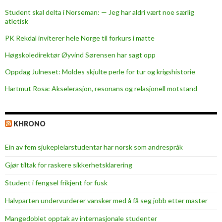
i
Student skal delta i Norseman: — Jeg har aldri vært noe særlig
k
atletisk
t
PK Rekdal inviterer hele Norge til forkurs i matte
Høgskoledirektør Øyvind Sørensen har sagt opp
Oppdag Julneset: Moldes skjulte perle for tur og krigshistorie
Hartmut Rosa: Akselerasjon, resonans og relasjonell motstand
KHRONO
Ein av fem sjukepleiar­studentar har norsk som andrespråk
Gjør tiltak for raskere sikkerhets­klarering
Student i fengsel frikjent for fusk
Halvparten undervurderer vansker med å få seg jobb etter master
Mangedoblet opptak av internasjonale studenter