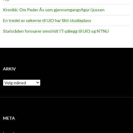
Kronikk: Om Peder Ås som gjennomgangsfigur i jussen
En tredel av søkerne til UiO har fått studieplass
Statsråden forsvarer omstridt IT-pålegg til UiO og NTNU
ARKIV
A
r
k
i
v
META