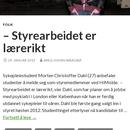
FOLK
– Styrearbeidet er
lærerikt
19. JANUAR 2015
ARILD JOHAN WAAGBØ
Sykepleiestudent Morten Christoffer Dahl (27) anbefaler
studenter å melde seg som styremedlemmer ved HiMolde. –
Styrearbeidet er lærerikt, sier Dahl, som har planer om å jobbe
med psykiatri i London eller København når han er ferdig
utdannet sykepleier til våren. Dahl ble første gang valgt inn i
styret høsten 2012. Studenttinget etterlyser nå kandidater til …
Fortsett å lese
–
→
S