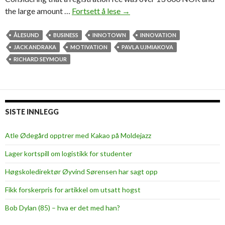
the large amount …
Fortsett å lese
–
→
T
h
ÅLESUND
BUSINESS
INNOTOWN
INNOVATION
e
JACK ANDRAKA
MOTIVATION
PAVLA UJMIAKOVA
l
RICHARD SEYMOUR
e
v
e
l
SISTE INNLEGG
o
f
Atle Ødegård opptrer med Kakao på Moldejazz
t
Lager kortspill om logistikk for studenter
h
e
Høgskoledirektør Øyvind Sørensen har sagt opp
s
Fikk forskerpris for artikkel om utsatt hogst
p
e
Bob Dylan (85) – hva er det med han?
a