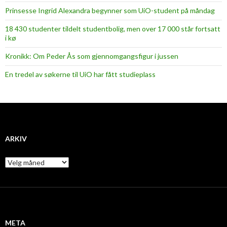
Prinsesse Ingrid Alexandra begynner som UiO-student på måndag
18 430 studenter tildelt studentbolig, men over 17 000 står fortsatt
i kø
Kronikk: Om Peder Ås som gjennomgangsfigur i jussen
En tredel av søkerne til UiO har fått studieplass
ARKIV
A
r
k
i
v
META