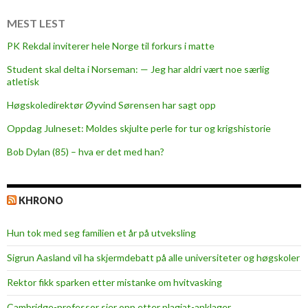
k
e
MEST LEST
r
PK Rekdal inviterer hele Norge til forkurs i matte
s
Student skal delta i Norseman: — Jeg har aldri vært noe særlig
w
atletisk
a
s
Høgskoledirektør Øyvind Sørensen har sagt opp
g
Oppdag Julneset: Moldes skjulte perle for tur og krigshistorie
r
Bob Dylan (85) – hva er det med han?
e
a
t
KHRONO
Hun tok med seg familien et år på utveksling
Sigrun Aasland vil ha skjerm­debatt på alle universiteter og høgskoler
Rektor fikk sparken etter mistanke om hvitvasking
Cambridge-professor sier opp etter plagiat-anklager