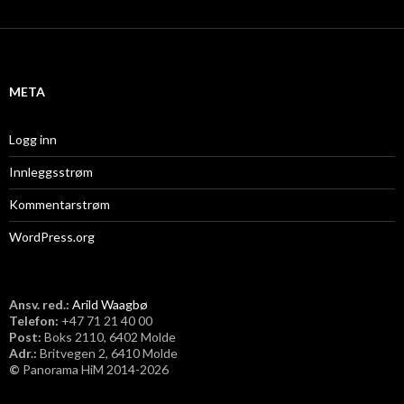
k
i
v
META
Logg inn
Innleggsstrøm
Kommentarstrøm
WordPress.org
Ansv. red.:
Arild Waagbø
Telefon:
​+47 71 21 40 00
Post:
Boks 2110, 6402 Molde
Adr.:
Britvegen 2, 6410 Molde
©
Panorama HiM 2014-2026