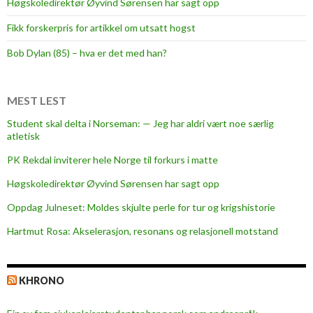
Høgskoledirektør Øyvind Sørensen har sagt opp
-
Fikk forskerpris for artikkel om utsatt hogst
b
e
Bob Dylan (85) – hva er det med han?
s
t
f
MEST LEST
a
Student skal delta i Norseman: — Jeg har aldri vært noe særlig
r
atletisk
d
PK Rekdal inviterer hele Norge til forkurs i matte
a
B
Høgskoledirektør Øyvind Sørensen har sagt opp
j
Oppdag Julneset: Moldes skjulte perle for tur og krigshistorie
ø
Hartmut Rosa: Akselerasjon, resonans og relasjonell motstand
r
n
s
KHRONO
o
n