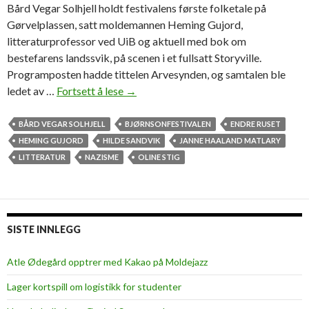
Bård Vegar Solhjell holdt festivalens første folketale på
Gørvelplassen, satt moldemannen Heming Gujord,
litteraturprofessor ved UiB og aktuell med bok om
bestefarens landssvik, på scenen i et fullsatt Storyville.
Programposten hadde tittelen Arvesynden, og samtalen ble
ledet av …
Fortsett å lese
S
→
a
m
BÅRD VEGAR SOLHJELL
BJØRNSONFESTIVALEN
ENDRE RUSET
t
HEMING GUJORD
HILDE SANDVIK
JANNE HAALAND MATLARY
a
LITTERATUR
NAZISME
OLINE STIG
l
t
e
o
SISTE INNLEGG
m
n
Atle Ødegård opptrer med Kakao på Moldejazz
a
Lager kortspill om logistikk for studenter
z
i