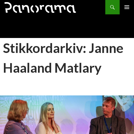
Søk
HOPP
PRIMÆ
TIL
INNHOLD
Stikkordarkiv: Janne
Haaland Matlary