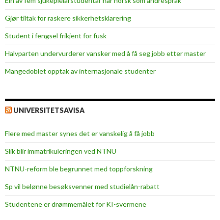
Ein av fem sjukepleiar­studentar har norsk som andrespråk
f
e
Gjør tiltak for raskere sikkerhets­klarering
s
Student i fengsel frikjent for fusk
t
i
Halvparten undervurderer vansker med å få seg jobb etter master
v
Mangedoblet opptak av internasjonale studenter
a
l
e
n
UNIVERSITETSAVISA
s
t
Flere med master synes det er vanskelig å få jobb
a
Slik blir immatrikuleringen ved NTNU
r
t
NTNU-reform ble begrunnet med toppforskning
e
Sp vil belønne besøksvenner med studielån-rabatt
t
i
Studentene er drømmemålet for KI-svermene
g