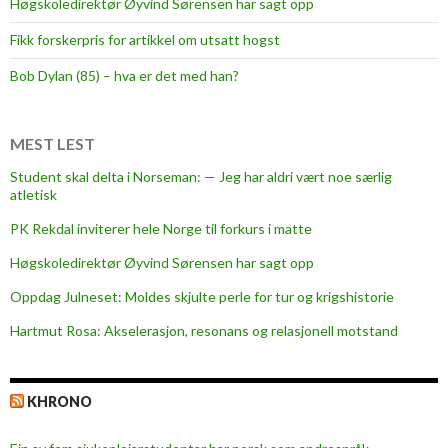
Høgskoledirektør Øyvind Sørensen har sagt opp
-
Fikk forskerpris for artikkel om utsatt hogst
b
e
Bob Dylan (85) – hva er det med han?
s
t
f
MEST LEST
a
Student skal delta i Norseman: — Jeg har aldri vært noe særlig
r
atletisk
d
PK Rekdal inviterer hele Norge til forkurs i matte
a
B
Høgskoledirektør Øyvind Sørensen har sagt opp
j
Oppdag Julneset: Moldes skjulte perle for tur og krigshistorie
ø
Hartmut Rosa: Akselerasjon, resonans og relasjonell motstand
r
n
s
KHRONO
o
n