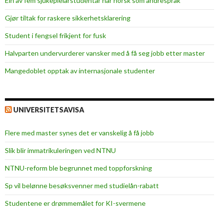
Ein av fem sjukepleiar­studentar har norsk som andrespråk
f
e
Gjør tiltak for raskere sikkerhets­klarering
s
Student i fengsel frikjent for fusk
t
i
Halvparten undervurderer vansker med å få seg jobb etter master
v
Mangedoblet opptak av internasjonale studenter
a
l
e
n
UNIVERSITETSAVISA
s
t
Flere med master synes det er vanskelig å få jobb
a
Slik blir immatrikuleringen ved NTNU
r
t
NTNU-reform ble begrunnet med toppforskning
e
Sp vil belønne besøksvenner med studielån-rabatt
t
i
Studentene er drømmemålet for KI-svermene
g