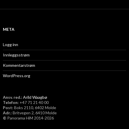
k
i
v
META
Logg inn
Innleggsstrøm
Kommentarstrøm
WordPress.org
Ansv. red.:
Arild Waagbø
Telefon:
​+47 71 21 40 00
Post:
Boks 2110, 6402 Molde
Adr.:
Britvegen 2, 6410 Molde
©
Panorama HiM 2014-2026