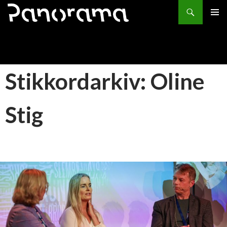
Søk
HOPP
PRIMÆ
TIL
INNHOLD
Stikkordarkiv: Oline
Stig