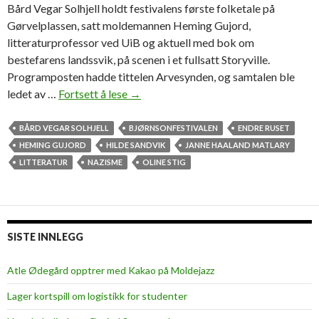
Bård Vegar Solhjell holdt festivalens første folketale på
Gørvelplassen, satt moldemannen Heming Gujord,
litteraturprofessor ved UiB og aktuell med bok om
bestefarens landssvik, på scenen i et fullsatt Storyville.
Programposten hadde tittelen Arvesynden, og samtalen ble
ledet av …
Fortsett å lese
S
→
a
m
BÅRD VEGAR SOLHJELL
BJØRNSONFESTIVALEN
ENDRE RUSET
t
HEMING GUJORD
HILDE SANDVIK
JANNE HAALAND MATLARY
a
LITTERATUR
NAZISME
OLINE STIG
l
t
e
o
SISTE INNLEGG
m
n
Atle Ødegård opptrer med Kakao på Moldejazz
a
Lager kortspill om logistikk for studenter
z
i