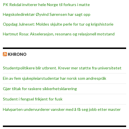
PK Rekdal inviterer hele Norge til forkurs i matte
t
i
Høgskoledirektør Øyvind Sørensen har sagt opp
l
Oppdag Julneset: Moldes skjulte perle for tur og krigshistorie
s
Hartmut Rosa: Akselerasjon, resonans og relasjonell motstand
a
k
m
KHRONO
o
t
Studentpolitikere blir utbrent. Krever mer støtte fra universitetet
s
t
Ein av fem sjukepleiar­studentar har norsk som andrespråk
a
Gjør tiltak for raskere sikkerhets­klarering
t
e
Student i fengsel frikjent for fusk
n
Halvparten undervurderer vansker med å få seg jobb etter master
:
—
H