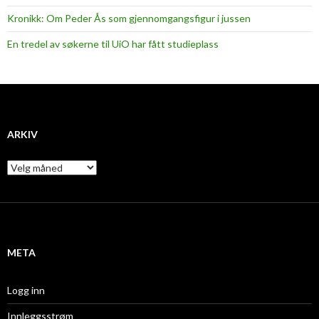
n
Kronikk: Om Peder Ås som gjennomgangsfigur i jussen
d
En tredel av søkerne til UiO har fått studieplass
e
ARKIV
A
r
k
i
v
META
Logg inn
Innleggsstrøm