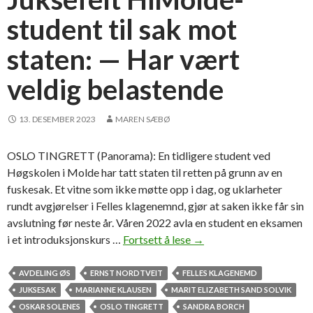
k
student til sak mot
m
o
staten: — Har vært
t
s
veldig belastende
t
a
13. DESEMBER 2023
MAREN SÆBØ
t
e
n
OSLO TINGRETT (Panorama): En tidligere student ved
Høgskolen i Molde har tatt staten til retten på grunn av en
fuskesak. Et vitne som ikke møtte opp i dag, og uklarheter
rundt avgjørelser i Felles klagenemnd, gjør at saken ikke får sin
avslutning før neste år. Våren 2022 avla en student en eksamen
i et introduksjonskurs …
Fortsett å lese
J
→
u
k
AVDELING ØS
ERNST NORDTVEIT
FELLES KLAGENEMD
s
JUKSESAK
MARIANNE KLAUSEN
MARIT ELIZABETH SAND SOLVIK
e
OSKAR SOLENES
OSLO TINGRETT
SANDRA BORCH