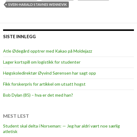
f
SVEIN-HARALD STAVNES WENNEVIK
e
l
t
H
SISTE INNLEGG
i
M
Atle Ødegård opptrer med Kakao på Moldejazz
o
Lager kortspill om logistikk for studenter
l
d
Høgskoledirektør Øyvind Sørensen har sagt opp
e
Fikk forskerpris for artikkel om utsatt hogst
-
s
Bob Dylan (85) – hva er det med han?
t
u
d
MEST LEST
e
Student skal delta i Norseman: — Jeg har aldri vært noe særlig
n
atletisk
t