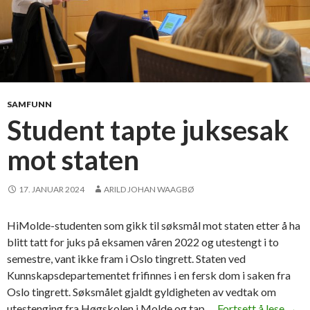
SAMFUNN
Student tapte juksesak
mot staten
17. JANUAR 2024
ARILD JOHAN WAAGBØ
HiMolde-studenten som gikk til søksmål mot staten etter å ha
blitt tatt for juks på eksamen våren 2022 og utestengt i to
semestre, vant ikke fram i Oslo tingrett. Staten ved
Kunnskapsdepartementet frifinnes i en fersk dom i saken fra
Oslo tingrett. Søksmålet gjaldt gyldigheten av vedtak om
utestenging fra Høgskolen i Molde og tap …
Fortsett å lese
S
→