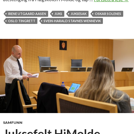
t
u
IRENE UTGAARD AASEN
JUKS
JUKSESAK
OSKAR SOLENES
d
OSLO TINGRETT
SVEIN-HARALD STAVNES WENNEVIK
e
n
t
t
a
p
t
e
j
u
k
s
e
s
SAMFUNN
a
Juksefelt HiMolde-