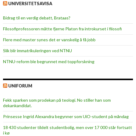
a
UNIVERSITETSAVISA
r
v
Bidrag til en verdig debatt, Brataas?
æ
Filosofiprofessoren måtte fjerne Platon fra introkurset i filosofi
r
t
Flere med master synes det er vanskelig å få jobb
v
Slik blir immatrikuleringen ved NTNU
e
l
NTNU-reform ble begrunnet med toppforskning
d
i
g
UNIFORUM
b
e
Fekk sparken som prodekan på teologi. No stiller han som
l
dekankandidat.
a
Prinsesse Ingrid Alexandra begynner som UiO-student på måndag
s
t
18 430 studenter tildelt studentbolig, men over 17 000 står fortsatt
i kø
e