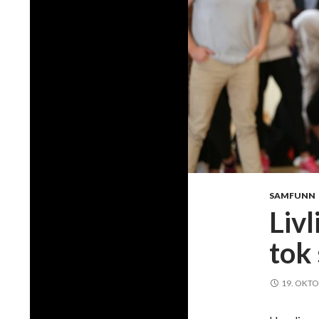
SAMFUNN
Livl
tok 
19. OKTO