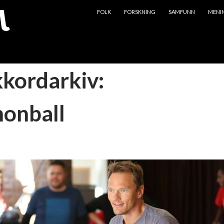
HOPP TIL INNHOLD
FOLK
FORSKNING
SAMFUNN
MENI
kkordarkiv:
onball