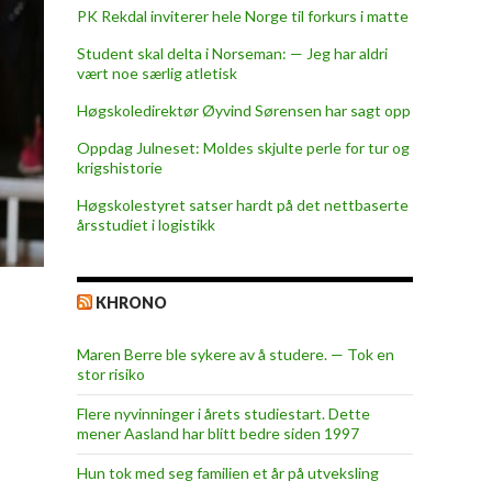
PK Rekdal inviterer hele Norge til forkurs i matte
Student skal delta i Norseman: — Jeg har aldri
vært noe særlig atletisk
Høgskoledirektør Øyvind Sørensen har sagt opp
Oppdag Julneset: Moldes skjulte perle for tur og
krigshistorie
Høgskolestyret satser hardt på det nettbaserte
årsstudiet i logistikk
KHRONO
Maren Berre ble sykere av å studere. — Tok en
stor risiko
Flere nyvinninger i årets studiestart. Dette
mener Aasland har blitt bedre siden 1997
Hun tok med seg familien et år på utveksling