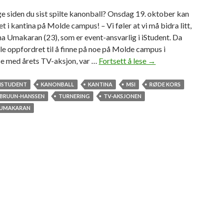
ge siden du sist spilte kanonball? Onsdag 19. oktober kan
et i kantina på Molde campus! – Vi føler at vi må bidra litt,
ha Umakaran (23), som er event-ansvarlig i iStudent. Da
le oppfordret til å finne på noe på Molde campus i
se med årets TV-aksjon, var …
Fortsett å lese
S
→
t
u
ISTUDENT
KANONBALL
KANTINA
MSI
RØDE KORS
d
BRUUN-HANSSEN
TURNERING
TV-AKSJONEN
e
 UMAKARAN
n
t
e
r
ø
k
e
r
s