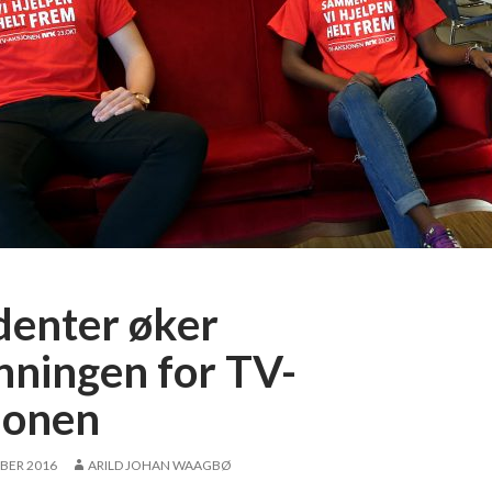
denter øker
nningen for TV-
jonen
BER 2016
ARILD JOHAN WAAGBØ