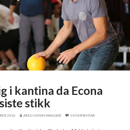
ig i kantina da Econa
siste stikk
BER 2016
ARILD JOHAN WAAGBØ
1 KOMMENTAR