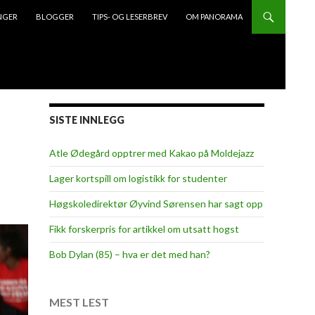
NGER
BLOGGER
TIPS- OG LESERBREV
OM PANORAMA
SISTE INNLEGG
Atle Ødegård opptrer med Kakao på Moldejazz
Lager kortspill om logistikk for studenter
Høgskoledirektør Øyvind Sørensen har sagt opp
Fikk forskerpris for artikkel om utsatt hogst
Bob Dylan (85) – hva er det med han?
MEST LEST