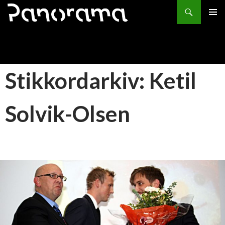
Søk
HOPP
PRIMÆ
TIL
INNHOLD
Stikkordarkiv: Ketil
Solvik-Olsen