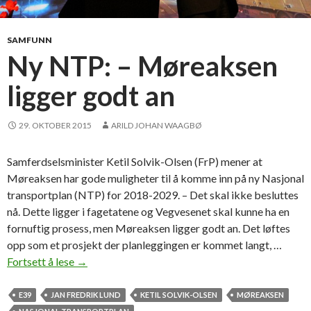
n
f
e
SAMFUNN
r
Ny NTP: – Møreaksen
a
ligger godt an
n
s
e
29. OKTOBER 2015
ARILD JOHAN WAAGBØ
g
e
Samferdselsminister Ketil Solvik-Olsen (FrP) mener at
n
Møreaksen har gode muligheter til å komme inn på ny Nasjonal
e
transportplan (NTP) for 2018-2029. – Det skal ikke besluttes
r
nå. Dette ligger i fagetatene og Vegvesenet skal kunne ha en
a
fornuftig prosess, men Møreaksen ligger godt an. Det løftes
l
opp som et prosjekt der planleggingen er kommet langt, …
Fortsett å lese
N
→
y
N
E39
JAN FREDRIK LUND
KETIL SOLVIK-OLSEN
MØREAKSEN