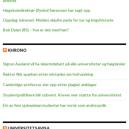
atletisk
g
o
Høgskoledirektør Øyvind Sørensen har sagt opp
d
Oppdag Julneset: Moldes skjulte perle for tur og krigshistorie
t
Bob Dylan (85) – hva er det med han?
a
n
KHRONO
Sigrun Aasland vil ha skjerm­debatt på alle universiteter og høgskoler
Rektor fikk sparken etter mistanke om hvitvasking
Cambridge-professor sier opp etter plagiat-anklager
Studentpolitikere blir utbrent. Krever mer støtte fra universitetet
Ein av fem sjukepleiar­studentar har norsk som andrespråk
UNIVERSITETSAVISA