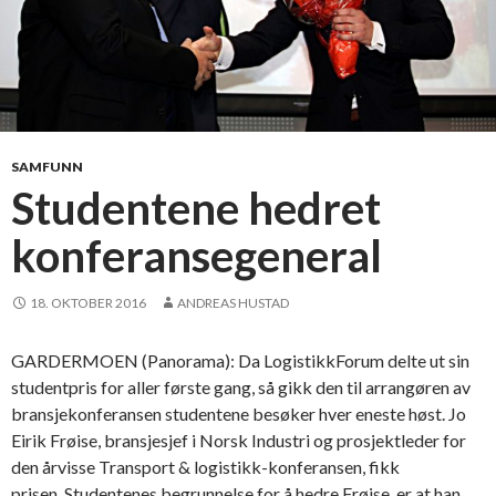
SAMFUNN
Studentene hedret
konferansegeneral
18. OKTOBER 2016
ANDREAS HUSTAD
GARDERMOEN (Panorama): Da LogistikkForum delte ut sin
studentpris for aller første gang, så gikk den til arrangøren av
bransjekonferansen studentene besøker hver eneste høst. Jo
Eirik Frøise, bransjesjef i Norsk Industri og prosjektleder for
den årvisse Transport & logistikk-konferansen, fikk
prisen. Studentenes begrunnelse for å hedre Frøise, er at han