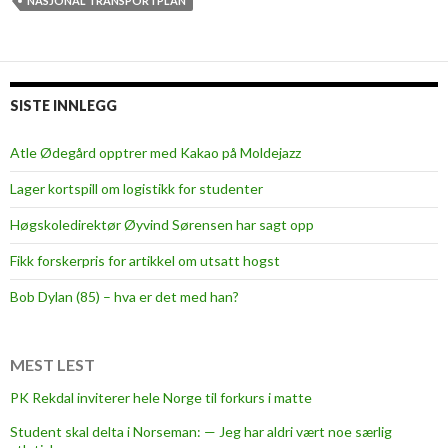
T
NASJONAL TRANSPORTPLAN
P
:
–
M
SISTE INNLEGG
ø
r
Atle Ødegård opptrer med Kakao på Moldejazz
e
Lager kortspill om logistikk for studenter
a
k
Høgskoledirektør Øyvind Sørensen har sagt opp
s
Fikk forskerpris for artikkel om utsatt hogst
e
n
Bob Dylan (85) – hva er det med han?
l
i
g
MEST LEST
g
PK Rekdal inviterer hele Norge til forkurs i matte
e
Student skal delta i Norseman: — Jeg har aldri vært noe særlig
r