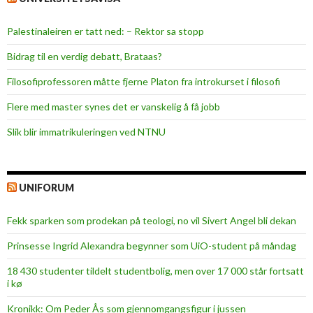
Palestinaleiren er tatt ned: – Rektor sa stopp
Bidrag til en verdig debatt, Brataas?
Filosofiprofessoren måtte fjerne Platon fra introkurset i filosofi
Flere med master synes det er vanskelig å få jobb
Slik blir immatrikuleringen ved NTNU
UNIFORUM
Fekk sparken som prodekan på teologi, no vil Sivert Angel bli dekan
Prinsesse Ingrid Alexandra begynner som UiO-student på måndag
18 430 studenter tildelt studentbolig, men over 17 000 står fortsatt
i kø
Kronikk: Om Peder Ås som gjennomgangsfigur i jussen