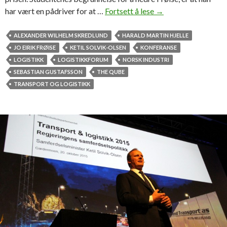
har vært en pådriver for at …
Fortsett å lese
S
→
t
u
ALEXANDER WILHELM SKREDLUND
HARALD MARTIN HJELLE
d
JO EIRIK FRØISE
KETIL SOLVIK-OLSEN
KONFERANSE
e
LOGISTIKK
LOGISTIKKFORUM
NORSK INDUSTRI
n
SEBASTIAN GUSTAFSSON
THE QUBE
t
TRANSPORT OG LOGISTIKK
e
n
e
h
e
d
r
e
t
k
o