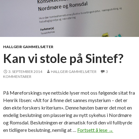
HALLGEIR GAMMELSÆTER
Kan vi stole på Sintef?
3. SEPTEMBER 2014
HALLGEIR GAMMELSÆTER
3
KOMMENTARER
På Møreforskings nye nettside lyser mot oss følgende sitat fra
Henrik Ibsen: «Alt for å finne det sannes mysterium – det er
den ekte forskers kriterium». Denne høsten bærer det mot en
endelig beslutning om plassering av nytt sykehus i Nordmøre
og Romsdal. Beslutningen er dramatisk fordi den vil fullbyrde
en tidligere beslutning, nemlig at …
Fortsett å lese
K
→
a