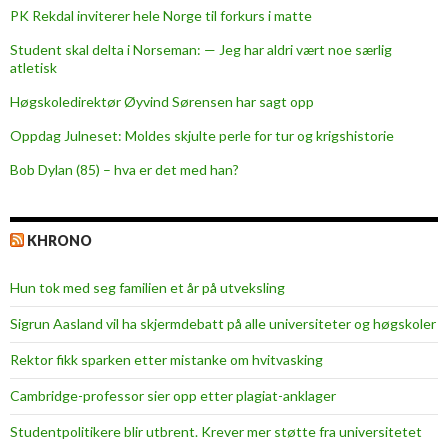
PK Rekdal inviterer hele Norge til forkurs i matte
Student skal delta i Norseman: — Jeg har aldri vært noe særlig
atletisk
Høgskoledirektør Øyvind Sørensen har sagt opp
Oppdag Julneset: Moldes skjulte perle for tur og krigshistorie
Bob Dylan (85) – hva er det med han?
KHRONO
Hun tok med seg familien et år på utveksling
Sigrun Aasland vil ha skjerm­debatt på alle universiteter og høgskoler
Rektor fikk sparken etter mistanke om hvitvasking
Cambridge-professor sier opp etter plagiat-anklager
Studentpolitikere blir utbrent. Krever mer støtte fra universitetet