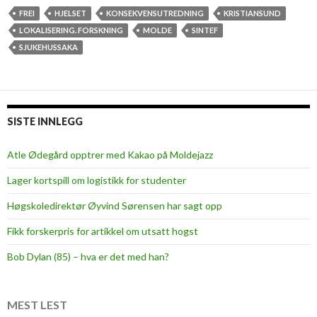
n
FREI
HJELSET
KONSEKVENSUTREDNING
KRISTIANSUND
v
LOKALISERING. FORSKNING
MOLDE
SINTEF
i
SJUKEHUSSAKA
s
t
o
l
SISTE INNLEGG
e
p
Atle Ødegård opptrer med Kakao på Moldejazz
å
Lager kortspill om logistikk for studenter
S
i
Høgskoledirektør Øyvind Sørensen har sagt opp
n
Fikk forskerpris for artikkel om utsatt hogst
t
e
Bob Dylan (85) – hva er det med han?
f
?
MEST LEST