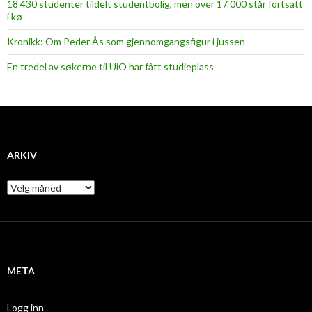
18 430 studenter tildelt studentbolig, men over 17 000 står fortsatt
i kø
Kronikk: Om Peder Ås som gjennomgangsfigur i jussen
En tredel av søkerne til UiO har fått studieplass
ARKIV
A
r
k
i
v
META
Logg inn