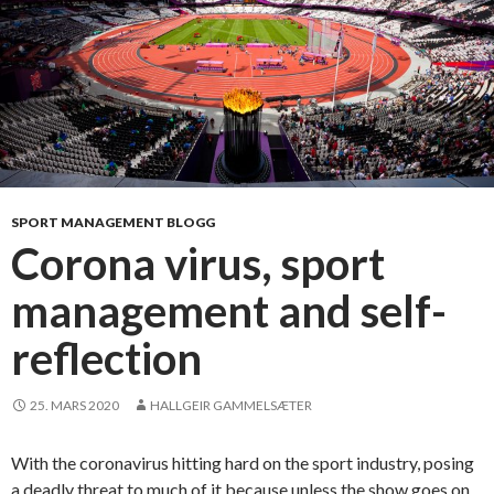
t
o
g
u
n
ø
d
v
e
SPORT MANAGEMENT BLOGG
n
Corona virus, sport
d
management and self-
i
g
reflection
e
m
å
25. MARS 2020
HALLGEIR GAMMELSÆTER
l
With the coronavirus hitting hard on the sport industry, posing
a deadly threat to much of it because unless the show goes on