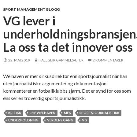
-
o
SPORT MANAGEMENT BLOGG
v
VG lever i
e
underholdningsbransjen
r
r
La oss ta det innover oss
a
s
k
22. MAI 2019
HALLGEIR GAMMELSÆTER
2 KOMMENTARER
e
l
Welhaven er mer sirkusdirektør enn sportsjournalist når han
s
uten journalistiske argumenter og dokumentasjon
e
kommenterer en fotballklubbs sjarm. Det er synd for oss som
r
ønsker en troverdig sportsjournalistikk.
o
g
KRITIKK
LEIF WELHAVEN
MFK
SPORTSJOURNALISTIKK
e
UNDERHOLDNING
VERDENS GANG
VG
l
e