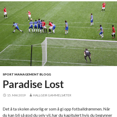
n
d
i
g
h
e
t
s
s
y
n
s
SPORT MANAGEMENT BLOGG
i
Paradise Lost
n
g
15. MAI 2019
HALLGEIR GAMMELSÆTER
Det å ta skolen alvorlig er som å gi opp fotballdrømmen. Når
du kan bli så god du selv vil, har du kapitulert hvis du begynner