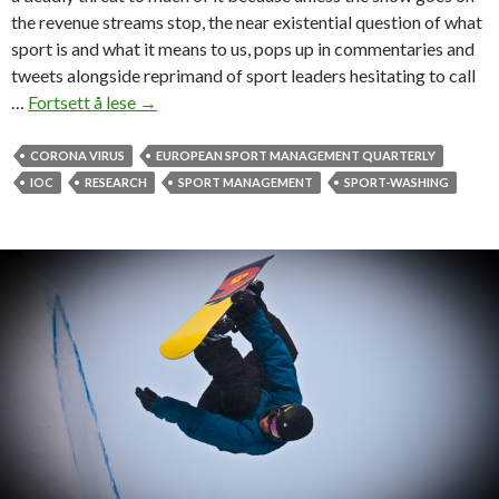
the revenue streams stop, the near existential question of what
sport is and what it means to us, pops up in commentaries and
tweets alongside reprimand of sport leaders hesitating to call
…
Fortsett å lese
C
→
o
r
CORONA VIRUS
EUROPEAN SPORT MANAGEMENT QUARTERLY
o
IOC
RESEARCH
SPORT MANAGEMENT
SPORT-WASHING
n
a
v
i
r
u
s
,
s
p
o