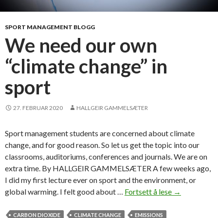
r
t
m
SPORT MANAGEMENT BLOGG
a
We need our own
n
“climate change” in
a
g
sport
e
m
e
27. FEBRUAR 2020
HALLGEIR GAMMELSÆTER
n
t
Sport management students are concerned about climate
a
change, and for good reason. So let us get the topic into our
n
classrooms, auditoriums, conferences and journals. We are on
d
extra time. By HALLGEIR GAMMELSÆTER A few weeks ago,
s
I did my first lecture ever on sport and the environment, or
e
global warming. I felt good about …
Fortsett å lese
W
→
l
e
f
n
CARBON DIOXIDE
CLIMATE CHANGE
EMISSIONS