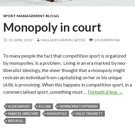
SPORT MANAGEMENT BLOGG
Monopoly in court
10. APRIL 2019
HALLGEIR GAMMELSÆTER
1 KOMMENTAR
To many people the fact that competition sport is organized
by monopolies, is a problem. Living in an era marked by neo-
liberalist ideology, the sheer thought that a monopoly might
restrain an individual from capitalizing on her or his unique
skills is provoking. When this happens in competition sport, in a
commercialised sport, something must …
Fortsett å lese
M
→
o
n
ALEX HARVEY
EU LAW
HENRIK KRISTOFFERSEN
o
MARCEL HIRSCHER
MONOPOLY
OSLO TINGRETT
p
RED BULL
o