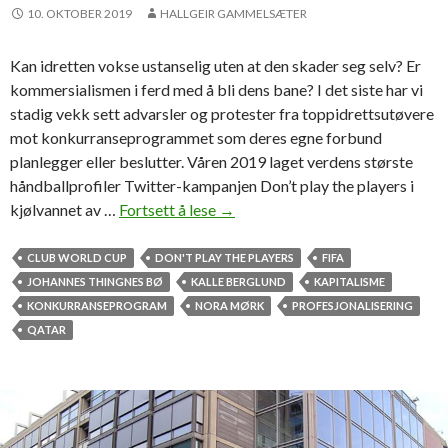
h
10. OKTOBER 2019
HALLGEIR GAMMELSÆTER
a
n
Kan idretten vokse ustanselig uten at den skader seg selv? Er
g
kommersialismen i ferd med å bli dens bane? I det siste har vi
e
stadig vekk sett advarsler og protester fra toppidrettsutøvere
”
mot konkurranseprogrammet som deres egne forbund
i
planlegger eller beslutter. Våren 2019 laget verdens største
n
håndballprofiler Twitter-kampanjen Don’t play the players i
s
kjølvannet av …
Fortsett å lese
O
→
p
m
o
å
CLUB WORLD CUP
DON'T PLAY THE PLAYERS
FIFA
r
s
JOHANNES THINGNES BØ
KALLE BERGLUND
KAPITALISME
t
p
KONKURRANSEPROGRAM
NORA MØRK
PROFESJONALISERING
i
QATAR
s
e
s
i