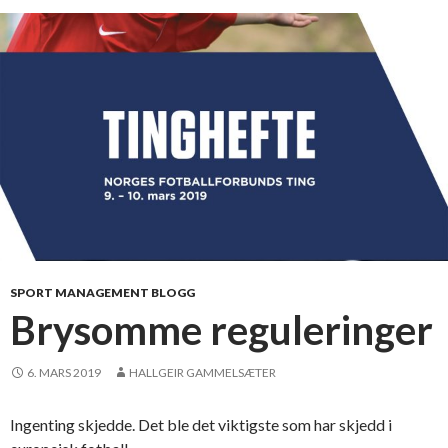
l
y
i
n
c
o
u
r
t
SPORT MANAGEMENT BLOGG
Brysomme reguleringer
6. MARS 2019
HALLGEIR GAMMELSÆTER
Ingenting skjedde. Det ble det viktigste som har skjedd i