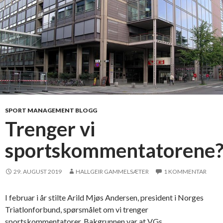
n
e
h
e
l
t
e
r
SPORT MANAGEMENT BLOGG
Trenger vi
sportskommentatorene
29. AUGUST 2019
HALLGEIR GAMMELSÆTER
1 KOMMENTAR
I februar i år stilte Arild Mjøs Andersen, president i Norges
Triatlonforbund, spørsmålet om vi trenger
sportskommentatorer. Bakgrunnen var at VGs