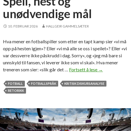
Speil, hest og
unødvendige mål
10. FEBRUAR 2026
HALLGEIR GAMMELSÆTER
Hva mener en fotballspiller som etter en tapt kamp sier «vi må
opp på hesten igjen»? Eller «vi må alle se oss i speilet»? Eller «vi
var dessverre ikke påskrudd i dag. Sorry», og «jeg må bare si
unnskyld til fansen, vi leverer ikke som vi skal». Hva mener
treneren som sier: «slik går det …
Fortsett å lese
S
→
p
e
FOTBALL
FOTBALLSPRÅK
KRITISK DISKURSANALYSE
i
RETORIKK
l
,
h
e
s