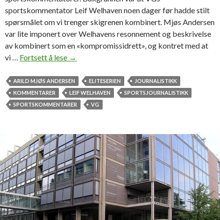
sportskommentator Leif Welhaven noen dager før hadde stilt
spørsmålet om vi trenger skigrenen kombinert. Mjøs Andersen
var lite imponert over Welhavens resonnement og beskrivelse
av kombinert som en «kompromissidrett», og kontret med at
vi …
Fortsett å lese
T
→
r
e
ARILD MJØS ANDERSEN
ELITESERIEN
JOURNALISTIKK
n
KOMMENTARER
LEIF WELHAVEN
SPORTSJOURNALISTIKK
g
SPORTSKOMMENTARER
VG
e
r
v
i
s
p
o
r
t