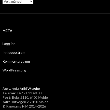
A
r
k
i
v
META
Logg inn
Innleggsstrøm
Kommentarstrøm
WordPress.org
Ansv. red.:
Arild Waagbø
Telefon:
​+47 71 21 40 00
Post:
Boks 2110, 6402 Molde
Adr.:
Britvegen 2, 6410 Molde
©
Panorama HiM 2014-2026