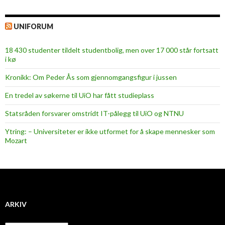
UNIFORUM
18 430 studenter tildelt studentbolig, men over 17 000 står fortsatt
i kø
Kronikk: Om Peder Ås som gjennomgangsfigur i jussen
En tredel av søkerne til UiO har fått studieplass
Statsråden forsvarer omstridt IT-pålegg til UiO og NTNU
Ytring: – Universiteter er ikke utformet for å skape mennesker som
Mozart
ARKIV