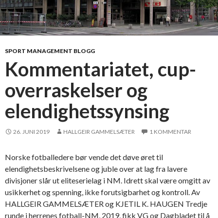
s
k
o
m
m
SPORT MANAGEMENT BLOGG
e
Kommentariatet, cup-
n
overraskelser og
t
a
elendighetssynsing
t
o
r
26. JUNI 2019
HALLGEIR GAMMELSÆTER
1 KOMMENTAR
e
n
Norske fotballedere bør vende det døve øret til
e
elendighetsbeskrivelsene og juble over at lag fra lavere
?
divisjoner slår ut eliteserielag i NM. Idrett skal være omgitt av
usikkerhet og spenning, ikke forutsigbarhet og kontroll. Av
HALLGEIR GAMMELSÆTER og KJETIL K. HAUGEN Tredje
runde i herrenes fotball-NM, 2019, fikk VG og Dagbladet til å