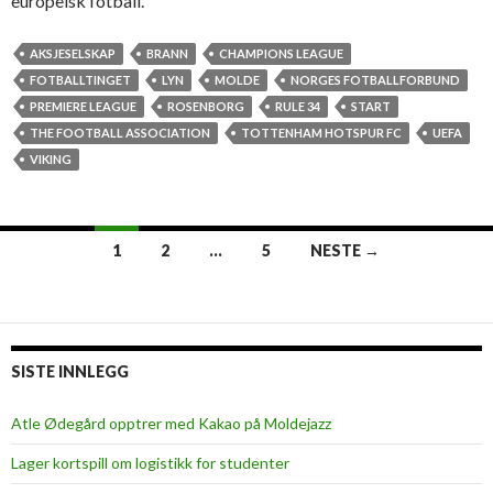
europeisk fotball.
AKSJESELSKAP
BRANN
CHAMPIONS LEAGUE
FOTBALLTINGET
LYN
MOLDE
NORGES FOTBALLFORBUND
PREMIERE LEAGUE
ROSENBORG
RULE 34
START
THE FOOTBALL ASSOCIATION
TOTTENHAM HOTSPUR FC
UEFA
VIKING
1
2
…
5
NESTE →
Innleggsnavigasjon
SISTE INNLEGG
Atle Ødegård opptrer med Kakao på Moldejazz
Lager kortspill om logistikk for studenter