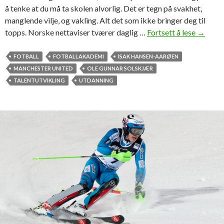
å tenke at du må ta skolen alvorlig. Det er tegn på svakhet,
manglende vilje, og vakling. Alt det som ikke bringer deg til
topps. Norske nettaviser tværer daglig …
Fortsett å lese
P
→
a
r
FOTBALL
FOTBALLAKADEMI
ISAK HANSEN-AARØEN
a
MANCHESTER UNITED
OLE GUNNAR SOLSKJÆR
d
TALENTUTVIKLING
UTDANNING
i
s
e
L
o
s
t