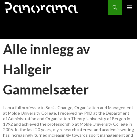
Søk
HOPP
PRIMÆ
TIL
INNHOLD
Alle innlegg av
Hallgeir
Gammelsæter
I am a full professor in Social Change, Organization and Management
at Molde University College. I received my PhD at the Department
of Administration and Organization Theory, University of Bergen in
1992 and achieved the professorship at Molde University College in
2006. In the last 20 years, my research interest and academic writing
has increasingly turned increasingly towards sport management and