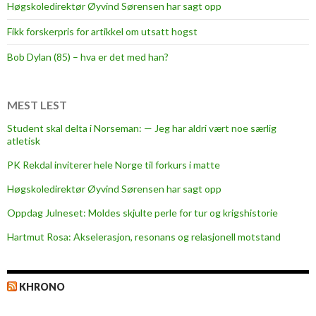
Høgskoledirektør Øyvind Sørensen har sagt opp
Fikk forskerpris for artikkel om utsatt hogst
Bob Dylan (85) – hva er det med han?
MEST LEST
Student skal delta i Norseman: — Jeg har aldri vært noe særlig
atletisk
PK Rekdal inviterer hele Norge til forkurs i matte
Høgskoledirektør Øyvind Sørensen har sagt opp
Oppdag Julneset: Moldes skjulte perle for tur og krigshistorie
Hartmut Rosa: Akselerasjon, resonans og relasjonell motstand
KHRONO