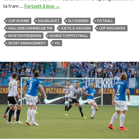
ta fram …
Fortsett å lese
K
→
o
m
CUP-BOMBE
DAGBLADET
ELITESERIEN
FOTBALL
m
HALLGEIR GAMMELSÆTER
KJETIL K. HAUGEN
LEIF WELHAVEN
e
MORTEN PEDERSEN
NORSK TOPPFOTBALL
n
SPORT MANAGEMENT
VG
t
a
r
i
a
t
e
t
,
c
u
p