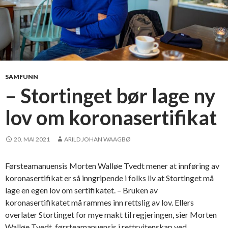
SAMFUNN
– Stortinget bør lage ny
lov om koronasertifikat
20. MAI 2021
ARILD JOHAN WAAGBØ
Førsteamanuensis Morten Walløe Tvedt mener at innføring av
koronasertifikat er så inngripende i folks liv at Stortinget må
lage en egen lov om sertifikatet. – Bruken av
koronasertifikatet må rammes inn rettslig av lov. Ellers
overlater Stortinget for mye makt til regjeringen, sier Morten
Walløe Tvedt, førsteamanuensis i rettsvitenskap ved