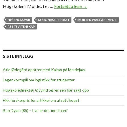
Høgskolen i Molde.. I et …
Fortsett å lese
–
→
S
t
HØRINGSSVAR
KORONASERTIFIKAT
MORTEN WALLØE TVEDT
o
RETTSVITENSKAP
r
t
i
n
SISTE INNLEGG
g
e
Atle Ødegård opptrer med Kakao på Moldejazz
t
Lager kortspill om logistikk for studenter
b
ø
Høgskoledirektør Øyvind Sørensen har sagt opp
r
Fikk forskerpris for artikkel om utsatt hogst
l
a
Bob Dylan (85) – hva er det med han?
g
e