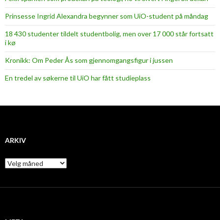
Prinsesse Ingrid Alexandra begynner som UiO-student på måndag
18 430 studenter tildelt studentbolig, men over 17 000 står fortsatt
i kø
Kronikk: Om Peder Ås som gjennomgangsfigur i jussen
En tredel av søkerne til UiO har fått studieplass
ARKIV
A
r
k
i
v