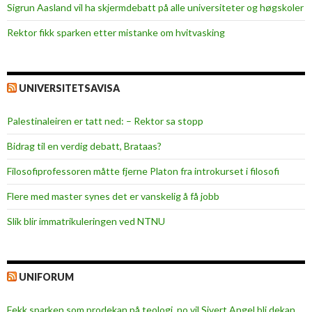
Sigrun Aasland vil ha skjerm­debatt på alle universiteter og høgskoler
i
k
Rektor fikk sparken etter mistanke om hvitvasking
a
t
UNIVERSITETSAVISA
Palestinaleiren er tatt ned: – Rektor sa stopp
Bidrag til en verdig debatt, Brataas?
Filosofiprofessoren måtte fjerne Platon fra introkurset i filosofi
Flere med master synes det er vanskelig å få jobb
Slik blir immatrikuleringen ved NTNU
UNIFORUM
Fekk sparken som prodekan på teologi, no vil Sivert Angel bli dekan