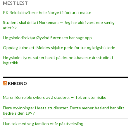
n
MEST LEST
y
PK Rekdal inviterer hele Norge til forkurs i matte
l
Student skal delta i Norseman: — Jeg har aldri vært noe særlig
o
atletisk
v
o
Høgskoledirektør Øyvind Sørensen har sagt opp
m
Oppdag Julneset: Moldes skjulte perle for tur og krigshistorie
k
Høgskolestyret satser hardt på det nettbaserte årsstudiet i
o
logistikk
r
o
n
KHRONO
a
s
Maren Berre ble sykere av å studere. — Tok en stor risiko
e
r
Flere nyvinninger i årets studiestart. Dette mener Aasland har blitt
bedre siden 1997
t
i
Hun tok med seg familien et år på utveksling
f