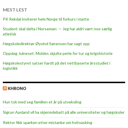
o
m
MEST LEST
i
PK Rekdal inviterer hele Norge til forkurs i matte
s
Student skal delta i Norseman: — Jeg har aldri vært noe særlig
e
atletisk
Høgskoledirektør Øyvind Sørensen har sagt opp
Oppdag Julneset: Moldes skjulte perle for tur og krigshistorie
Høgskolestyret satser hardt på det nettbaserte årsstudiet i
logistikk
KHRONO
Hun tok med seg familien et år på utveksling
Sigrun Aasland vil ha skjerm­debatt på alle universiteter og høgskoler
Rektor fikk sparken etter mistanke om hvitvasking