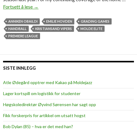
Fortsett å lese
C
→
l
o
ANNIKEN OBAILDI
EMILIE HOVDEN
GRADING GAMES
s
HANDBALL
KRISTIANSAND VIPERS
MOLDE ELITE
e
PREMIERE LEAGUE
m
a
t
c
SISTE INNLEGG
h
,
Atle Ødegård opptrer med Kakao på Moldejazz
g
Lager kortspill om logistikk for studenter
r
e
Høgskoledirektør Øyvind Sørensen har sagt opp
a
Fikk forskerpris for artikkel om utsatt hogst
t
p
Bob Dylan (85) – hva er det med han?
r