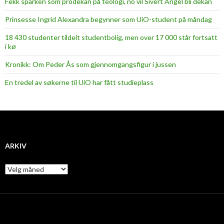
Fekk sparken som prodekan på teologi, no vil Sivert Angel bli dekan
Prinsesse Ingrid Alexandra begynner som UiO-student på måndag
18 430 studenter tildelt studentbolig, men over 17 000 står fortsatt
i kø
Kronikk: Om Peder Ås som gjennomgangsfigur i jussen
En tredel av søkerne til UiO har fått studieplass
ARKIV
A
r
k
i
v