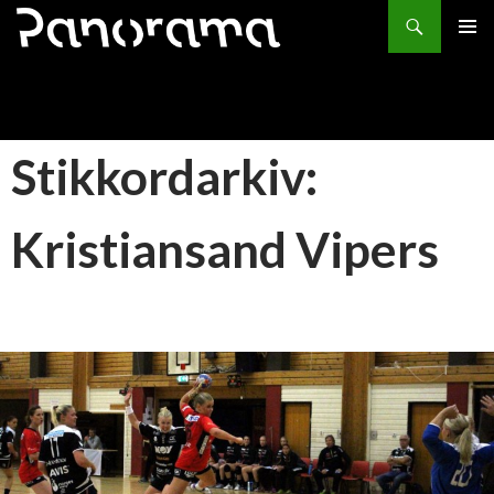
Søk
HOPP
PRIMÆ
TIL
INNHOLD
Stikkordarkiv:
Kristiansand Vipers