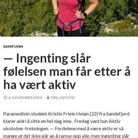
SAMFUNN
— Ingenting slår
følelsen man får etter å
ha vært aktiv
6. NOVEMBER 2024
TIRIL HØGSTØ
Paramedisin-student Kristin Friele Heian (22) fra Sandefjord
klarer aldri å sitte en hel dag inne. Fredag vant hun Aktiv
okotober-trekningen. — Fordelene med å være aktiv er så
mange at det ikke går an å ramse opp alle, men ingenting slår