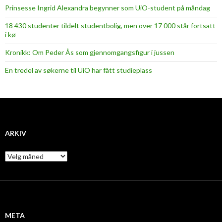
Prinsesse Ingrid Alexandra begynner som UiO-student på måndag
18 430 studenter tildelt studentbolig, men over 17 000 står fortsatt
i kø
Kronikk: Om Peder Ås som gjennomgangsfigur i jussen
En tredel av søkerne til UiO har fått studieplass
ARKIV
A
r
k
i
v
META