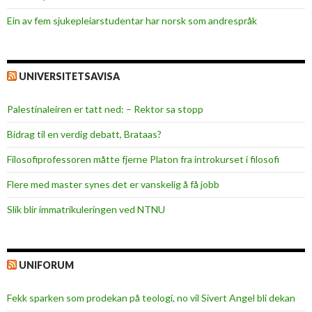
v
Ein av fem sjukepleiar­studentar har norsk som andrespråk
æ
r
t
a
UNIVERSITETSAVISA
k
t
Palestinaleiren er tatt ned: – Rektor sa stopp
i
Bidrag til en verdig debatt, Brataas?
v
Filosofiprofessoren måtte fjerne Platon fra introkurset i filosofi
Flere med master synes det er vanskelig å få jobb
Slik blir immatrikuleringen ved NTNU
UNIFORUM
Fekk sparken som prodekan på teologi, no vil Sivert Angel bli dekan