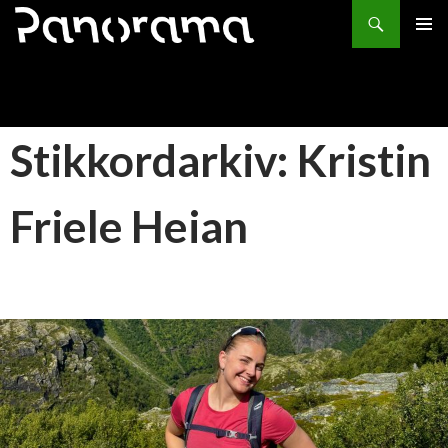
Søk
HOPP
PRIMÆ
TIL
INNHOLD
Stikkordarkiv: Kristin
Friele Heian