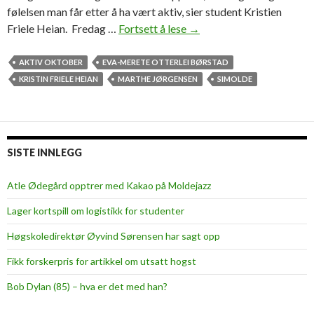
følelsen man får etter å ha vært aktiv, sier student Kristien
Friele Heian. Fredag …
Fortsett å lese
—
→
I
n
AKTIV OKTOBER
EVA-MERETE OTTERLEI BØRSTAD
g
KRISTIN FRIELE HEIAN
MARTHE JØRGENSEN
SIMOLDE
e
n
t
i
SISTE INNLEGG
n
g
Atle Ødegård opptrer med Kakao på Moldejazz
s
Lager kortspill om logistikk for studenter
l
å
Høgskoledirektør Øyvind Sørensen har sagt opp
r
Fikk forskerpris for artikkel om utsatt hogst
f
ø
Bob Dylan (85) – hva er det med han?
l