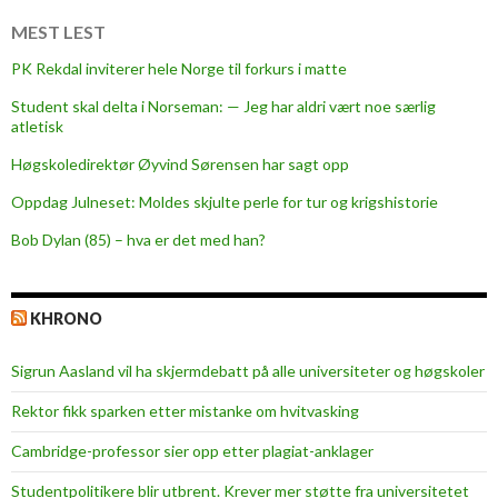
e
l
MEST LEST
s
PK Rekdal inviterer hele Norge til forkurs i matte
e
Student skal delta i Norseman: — Jeg har aldri vært noe særlig
n
atletisk
m
a
Høgskoledirektør Øyvind Sørensen har sagt opp
n
Oppdag Julneset: Moldes skjulte perle for tur og krigshistorie
f
Bob Dylan (85) – hva er det med han?
å
r
e
KHRONO
t
t
Sigrun Aasland vil ha skjerm­debatt på alle universiteter og høgskoler
e
r
Rektor fikk sparken etter mistanke om hvitvasking
å
Cambridge-professor sier opp etter plagiat-anklager
h
a
Studentpolitikere blir utbrent. Krever mer støtte fra universitetet