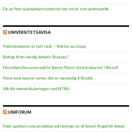
v
Ein av fem sjukepleiar­studentar har norsk som andrespråk
æ
r
t
a
UNIVERSITETSAVISA
k
t
Palestinaleiren er tatt ned: – Rektor sa stopp
i
Bidrag til en verdig debatt, Brataas?
v
Filosofiprofessoren måtte fjerne Platon fra introkurset i filosofi
Flere med master synes det er vanskelig å få jobb
Slik blir immatrikuleringen ved NTNU
UNIFORUM
Fekk sparken som prodekan på teologi, no vil Sivert Angel bli dekan