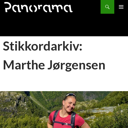
Søk
HOPP
PRIMÆ
TIL
INNHOLD
Stikkordarkiv:
Marthe Jørgensen