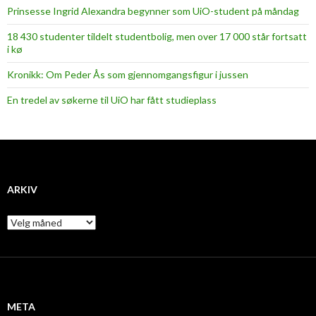
Prinsesse Ingrid Alexandra begynner som UiO-student på måndag
18 430 studenter tildelt studentbolig, men over 17 000 står fortsatt
i kø
Kronikk: Om Peder Ås som gjennomgangsfigur i jussen
En tredel av søkerne til UiO har fått studieplass
ARKIV
A
r
k
i
v
META