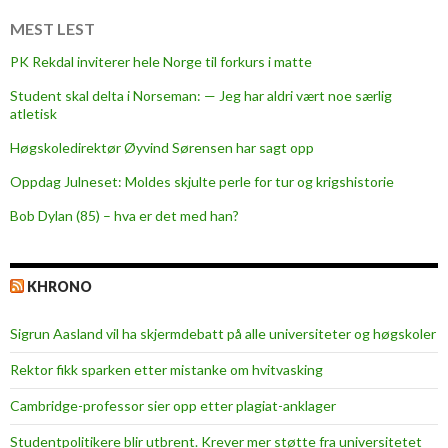
e
l
MEST LEST
s
PK Rekdal inviterer hele Norge til forkurs i matte
e
Student skal delta i Norseman: — Jeg har aldri vært noe særlig
n
atletisk
m
a
Høgskoledirektør Øyvind Sørensen har sagt opp
n
Oppdag Julneset: Moldes skjulte perle for tur og krigshistorie
f
Bob Dylan (85) – hva er det med han?
å
r
e
KHRONO
t
t
Sigrun Aasland vil ha skjerm­debatt på alle universiteter og høgskoler
e
r
Rektor fikk sparken etter mistanke om hvitvasking
å
Cambridge-professor sier opp etter plagiat-anklager
h
a
Studentpolitikere blir utbrent. Krever mer støtte fra universitetet