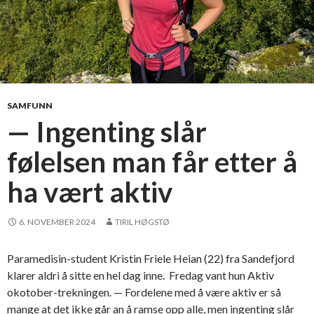
SAMFUNN
— Ingenting slår
følelsen man får etter å
ha vært aktiv
6. NOVEMBER 2024
TIRIL HØGSTØ
Paramedisin-student Kristin Friele Heian (22) fra Sandefjord
klarer aldri å sitte en hel dag inne. Fredag vant hun Aktiv
okotober-trekningen. — Fordelene med å være aktiv er så
mange at det ikke går an å ramse opp alle, men ingenting slår