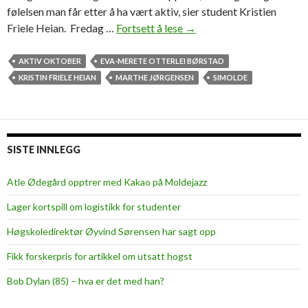
følelsen man får etter å ha vært aktiv, sier student Kristien
Friele Heian. Fredag …
Fortsett å lese
—
→
I
n
AKTIV OKTOBER
EVA-MERETE OTTERLEI BØRSTAD
g
KRISTIN FRIELE HEIAN
MARTHE JØRGENSEN
SIMOLDE
e
n
t
i
SISTE INNLEGG
n
g
Atle Ødegård opptrer med Kakao på Moldejazz
s
Lager kortspill om logistikk for studenter
l
å
Høgskoledirektør Øyvind Sørensen har sagt opp
r
Fikk forskerpris for artikkel om utsatt hogst
f
ø
Bob Dylan (85) – hva er det med han?
l