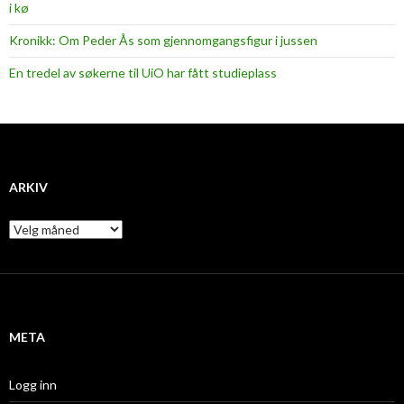
i kø
Kronikk: Om Peder Ås som gjennomgangsfigur i jussen
En tredel av søkerne til UiO har fått studieplass
ARKIV
A
r
k
i
v
META
Logg inn