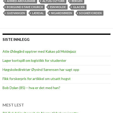
l
AHMED ABDULBAKIR
ALTUĞ ÖZTÜRK
BERGEN
k
BORGUND STAVE CHURCH
ESN MOLDE
GLACIER
i
GUDVANGEN
LÆRDAL
NIGARDSBREEN
SOGNEFJORDEN
n
g
o
n
SISTE INNLEGG
i
c
Atle Ødegård opptrer med Kakao på Moldejazz
e
Lager kortspill om logistikk for studenter
w
i
Høgskoledirektør Øyvind Sørensen har sagt opp
t
Fikk forskerpris for artikkel om utsatt hogst
h
E
Bob Dylan (85) – hva er det med han?
S
N
MEST LEST