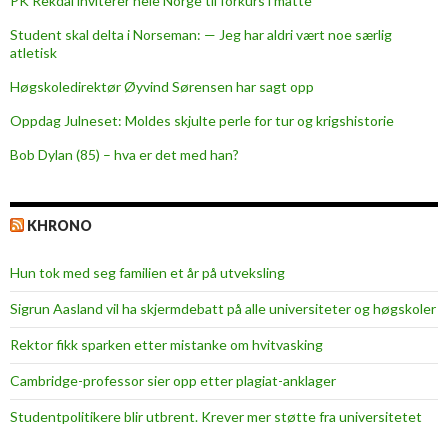
PK Rekdal inviterer hele Norge til forkurs i matte
Student skal delta i Norseman: — Jeg har aldri vært noe særlig
atletisk
Høgskoledirektør Øyvind Sørensen har sagt opp
Oppdag Julneset: Moldes skjulte perle for tur og krigshistorie
Bob Dylan (85) – hva er det med han?
KHRONO
Hun tok med seg familien et år på utveksling
Sigrun Aasland vil ha skjerm­debatt på alle universiteter og høgskoler
Rektor fikk sparken etter mistanke om hvitvasking
Cambridge-professor sier opp etter plagiat-anklager
Studentpolitikere blir utbrent. Krever mer støtte fra universitetet