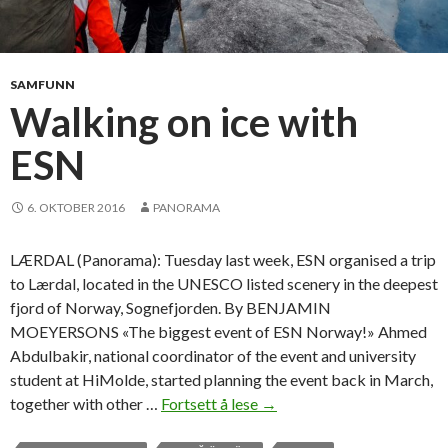
SAMFUNN
Walking on ice with
ESN
6. OKTOBER 2016
PANORAMA
LÆRDAL (Panorama): Tuesday last week, ESN organised a trip
to Lærdal, located in the UNESCO listed scenery in the deepest
fjord of Norway, Sognefjorden. By BENJAMIN
MOEYERSONS «The biggest event of ESN Norway!» Ahmed
Abdulbakir, national coordinator of the event and university
student at HiMolde, started planning the event back in March,
together with other …
Fortsett å lese
W
→
a