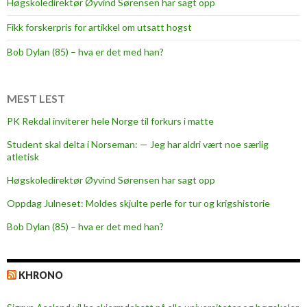
Høgskoledirektør Øyvind Sørensen har sagt opp
k
Fikk forskerpris for artikkel om utsatt hogst
s
t
Bob Dylan (85) – hva er det med han?
i
a
n
MEST LEST
t
PK Rekdal inviterer hele Norge til forkurs i matte
a
Student skal delta i Norseman: — Jeg har aldri vært noe særlig
l
atletisk
l
s
Høgskoledirektør Øyvind Sørensen har sagt opp
t
Oppdag Julneset: Moldes skjulte perle for tur og krigshistorie
u
Bob Dylan (85) – hva er det med han?
d
e
n
KHRONO
t
e