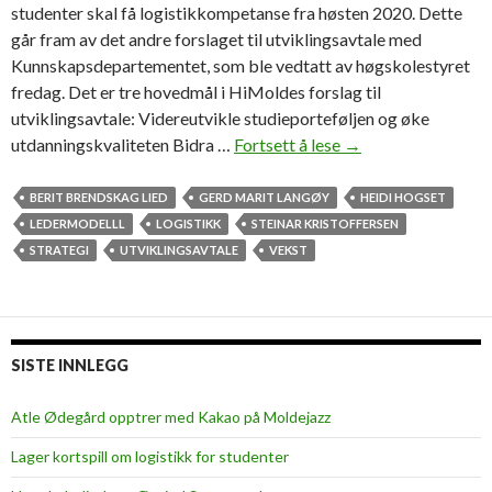
studenter skal få logistikkompetanse fra høsten 2020. Dette
går fram av det andre forslaget til utviklingsavtale med
Kunnskapsdepartementet, som ble vedtatt av høgskolestyret
fredag. Det er tre hovedmål i HiMoldes forslag til
utviklingsavtale: Videreutvikle studieporteføljen og øke
utdanningskvaliteten Bidra …
Fortsett å lese
S
→
t
y
BERIT BRENDSKAG LIED
GERD MARIT LANGØY
HEIDI HOGSET
r
LEDERMODELLL
LOGISTIKK
STEINAR KRISTOFFERSEN
e
STRATEGI
UTVIKLINGSAVTALE
VEKST
t
g
å
r
SISTE INNLEGG
f
o
Atle Ødegård opptrer med Kakao på Moldejazz
r
Lager kortspill om logistikk for studenter
v
e