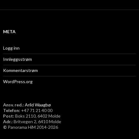
k
i
v
META
Logg inn
Innleggsstrøm
Kommentarstrøm
WordPress.org
Ansv. red.:
Arild Waagbø
Telefon:
​+47 71 21 40 00
Post:
Boks 2110, 6402 Molde
Adr.:
Britvegen 2, 6410 Molde
©
Panorama HiM 2014-2026