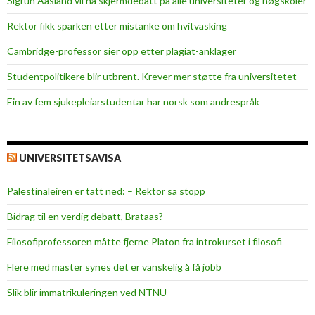
Sigrun Aasland vil ha skjerm­debatt på alle universiteter og høgskoler
r
o
Rektor fikk sparken etter mistanke om hvitvasking
g
Cambridge-professor sier opp etter plagiat-anklager
l
o
Studentpolitikere blir utbrent. Krever mer støtte fra universitetet
g
Ein av fem sjukepleiar­studentar har norsk som andrespråk
i
s
t
i
UNIVERSITETSAVISA
k
k
Palestinaleiren er tatt ned: – Rektor sa stopp
p
Bidrag til en verdig debatt, Brataas?
å
a
Filosofiprofessoren måtte fjerne Platon fra introkurset i filosofi
l
Flere med master synes det er vanskelig å få jobb
l
e
Slik blir immatrikuleringen ved NTNU
s