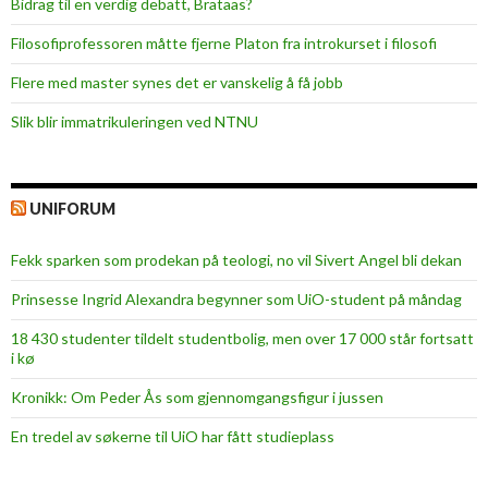
e
Bidrag til en verdig debatt, Brataas?
s
Filosofiprofessoren måtte fjerne Platon fra introkurset i filosofi
t
u
Flere med master synes det er vanskelig å få jobb
d
Slik blir immatrikuleringen ved NTNU
i
e
p
UNIFORUM
r
o
Fekk sparken som prodekan på teologi, no vil Sivert Angel bli dekan
g
r
Prinsesse Ingrid Alexandra begynner som UiO-student på måndag
a
18 430 studenter tildelt studentbolig, men over 17 000 står fortsatt
m
i kø
Kronikk: Om Peder Ås som gjennomgangsfigur i jussen
En tredel av søkerne til UiO har fått studieplass