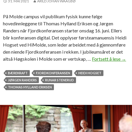
31. MAI 2021
ARILD JOHAN WAAGBØ
o
n
På Molde campus vil publikum fysisk kunne følge
s
hovedinnleggene til Thomas Hylland Eriksen og Jørgen
d
Randers når Fjordkonferansen starter onsdag 16. juni. Ellers
a
blir konferansen digital. Det opplyser førsteamanuensis Heidi
g
Hogset ved HiMolde, som leder arbeidet med å gjennomføre
m
den niende Fjordkonferansen i rekken. I jubileumsåret er det
o
altså Høgskolen i Molde som er vertskap, …
Fortsett å lese
F
→
r
j
g
o
BÆREKRAFT
FJORDKONFERANSEN
HEIDI HOGSET
e
r
JØRGEN RANDERS
RUNAR STENERUD
n
d
THOMAS HYLLAND ERIKSEN
k
o
n
f
e
r