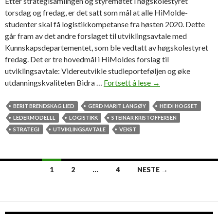
V
Etter strategisamlingen og styremøtet i høgskolestyret
a
torsdag og fredag, er det satt som mål at alle HiMolde-
l
studenter skal få logistikkompetanse fra høsten 2020. Dette
g
går fram av det andre forslaget til utviklingsavtale med
t
Kunnskapsdepartementet, som ble vedtatt av høgskolestyret
r
fredag. Det er tre hovedmål i HiMoldes forslag til
e
utviklingsavtale: Videreutvikle studieporteføljen og øke
k
utdanningskvaliteten Bidra …
Fortsett å lese
S
→
t
t
o
y
BERIT BRENDSKAG LIED
GERD MARIT LANGØY
HEIDI HOGSET
r
r
LEDERMODELLL
LOGISTIKK
STEINAR KRISTOFFERSEN
v
e
STRATEGI
UTVIKLINGSAVTALE
VEKST
e
t
d
g
H
å
1
2
…
4
NESTE →
i
r
Innleggsnavigasjon
M
f
o
o
l
r