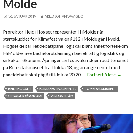
Molde
i
s
t
16. JANUAR 2019
ARILD JOHAN WAAGBØ
o
f
Prorektor Heidi Hogset representer HiMolde når
f
startskuddet for Klimafestivalen §112 i Molde går i kveld.
e
Hogset deltar i et debattpanel, og skal blant annet fortelle om
r
HiMoldes nye bachelorutdanning i bærekraftig logistikk og
s
sirkukær økonomi. Åpningen av festivalen skjer i auditoriumet
e
på Romsdalsmuseet fra klokka 18, og arrangementet med
n
paneldebatt skal pågå til klokka 20.20. …
Fortsett å lese
S
→
i
e
t
d
HEIDI HOGSET
KLIMAFESTIVALEN §112
ROMSDALSMUSEET
e
e
SIRKULÆR ØKONOMI
VIDEOSTRØM
n
b
k
a
e
t
b
t
o
m