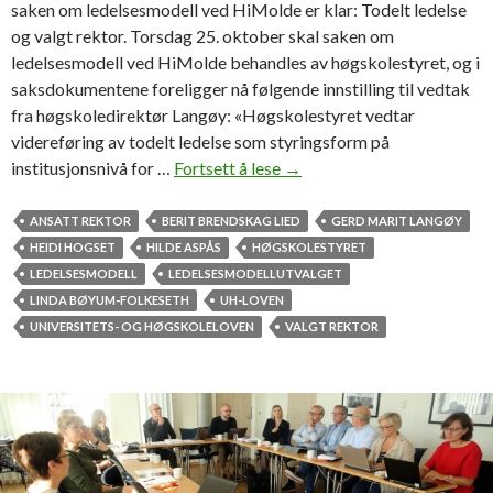
i
saken om ledelsesmodell ved HiMolde er klar: Todelt ledelse
l
n
og valgt rektor. Torsdag 25. oktober skal saken om
l
g
ledelsesmodell ved HiMolde behandles av høgskolestyret, og i
e
i
saksdokumentene foreligger nå følgende innstilling til vedtak
r
n
fra høgskoledirektør Langøy: «Høgskolestyret vedtar
i
y
videreføring av todelt ledelse som styringsform på
k
e
institusjonsnivå for …
Fortsett å lese
H
→
k
M
ø
e
o
g
ANSATT REKTOR
BERIT BRENDSKAG LIED
GERD MARIT LANGØY
l
s
HEIDI HOGSET
HILDE ASPÅS
HØGSKOLESTYRET
d
k
LEDELSESMODELL
LEDELSESMODELLUTVALGET
e
o
LINDA BØYUM-FOLKESETH
UH-LOVEN
l
UNIVERSITETS- OG HØGSKOLELOVEN
VALGT REKTOR
e
d
i
r
e
k