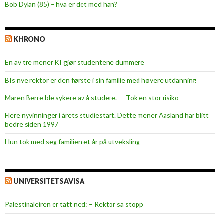
Bob Dylan (85) – hva er det med han?
e
r
o
KHRONO
g
l
En av tre mener KI gjør studentene dummere
o
g
BIs nye rektor er den første i sin familie med høyere utdanning
i
Maren Berre ble sykere av å studere. — Tok en stor risiko
s
t
Flere nyvinninger i årets studiestart. Dette mener Aasland har blitt
bedre siden 1997
i
k
Hun tok med seg familien et år på utveksling
k
p
å
UNIVERSITETSAVISA
a
l
Palestinaleiren er tatt ned: – Rektor sa stopp
l