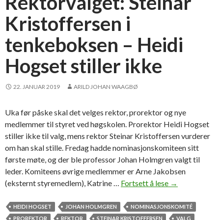
Rektorvalget: Steinar
i
Kristoffersen i
H
o
tenkeboksen – Heidi
g
s
Hogset stiller ikke
e
t
22. JANUAR 2019
ARILD JOHAN WAAGBØ
a
r
b
Uka før påske skal det velges rektor, prorektor og nye
e
medlemmer til styret ved høgskolen. Prorektor Heidi Hogset
i
stiller ikke til valg, mens rektor Steinar Kristoffersen vurderer
d
om han skal stille. Fredag hadde nominasjonskomiteen sitt
e
første møte, og der ble professor Johan Holmgren valgt til
i
leder. Komiteens øvrige medlemmer er Arne Jakobsen
K
(eksternt styremedlem), Katrine …
Fortsett å lese
R
→
r
e
i
k
HEIDI HOGSET
JOHAN HOLMGREN
NOMINASJONSKOMITÉ
s
t
PROREKTOR
REKTOR
STEINAR KRISTOFFERSEN
VALG