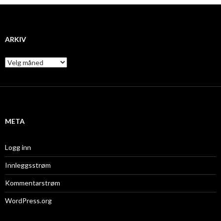
ARKIV
A
r
k
i
v
META
Logg inn
Innleggsstrøm
Kommentarstrøm
WordPress.org