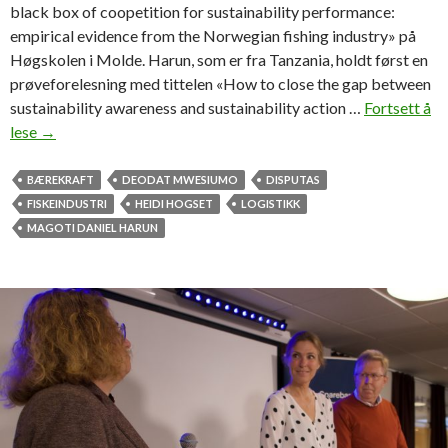
black box of coopetition for sustainability performance:
empirical evidence from the Norwegian fishing industry» på
Høgskolen i Molde. Harun, som er fra Tanzania, holdt først en
prøveforelesning med tittelen «How to close the gap between
sustainability awareness and sustainability action …
Fortsett å
lese
F
→
o
r
BÆREKRAFT
DEODAT MWESIUMO
DISPUTAS
s
FISKEINDUSTRI
HEIDI HOGSET
LOGISTIKK
v
MAGOTI DANIEL HARUN
a
r
t
e
P
h
D
-
a