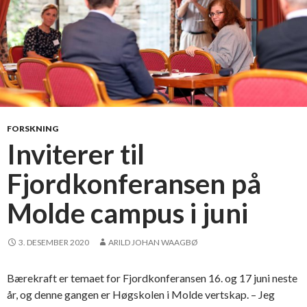
a
n
s
e
n
b
l
i
FORSKNING
r
Inviterer til
n
Fjordkonferansen på
e
s
Molde campus i juni
t
e
n
3. DESEMBER 2020
ARILD JOHAN WAAGBØ
h
e
Bærekraft er temaet for Fjordkonferansen 16. og 17 juni neste
l
år, og denne gangen er Høgskolen i Molde vertskap. – Jeg
d