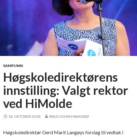
k
ø
s
t
e
e
n
t
–
o
H
m
e
g
i
r
d
ø
SAMFUNN
i
n
Høgskoledirektørens
H
n
o
innstilling: Valgt rektor
o
g
m
ved HiMolde
s
s
e
t
t
i
18. OKTOBER 2018
ARILD JOHAN WAAGBØ
s
l
t
l
Høgskoledirektør Gerd Marit Langøys forslag til vedtak i
i