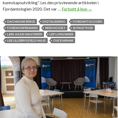
f
kunnskapsutvikling”. Les den prisvinnende artikkelen i
t
Fjordantologien 2020. Det var …
Fortsett å lese
F
→
i
o
n
r
DAG MAGNE BERGE
DIGITALISERING
FJORDANTOLOGIEN
o
s
FJORDKONFERANSEN
HEIDI HOGSET
KLYNGETEORI
r
k
LARS JULIUS HALVORSEN
LEIF LONGVANES
s
e
LISE LILLEBRYGFJELD HALSE
OVE BJARNAR
k
r
f
-
i
t
s
r
k
i
e
o
i
h
n
e
d
d
u
r
s
e
t
t