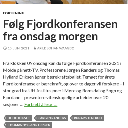
r
m
i
e
FORSKNING
d
Følg Fjordkonferansen
p
fra onsdag morgen
r
i
s
15. JUNI 2021
ARILD JOHAN WAAGBØ
f
o
Fra klokken 09 onsdag kan du følge Fjordkonferansen 2021 i
r
Molde på nett-TV. Professorene Jørgen Randers og Thomas
b
Hylland Eriksen åpner bærekraftsballet. Temaet for årets
e
Fjordkonferanse er bærekraft, og over to dager vil forskere – i
s
stor grad fra UH-institusjoner i Møre og Romsdal og Sogn og
t
Fjordane – presentere vitenskapelige arbeider over 20
e
sesjoner …
Fortsett å lese
F
→
a
ø
r
l
HEIDI HOGSET
JØRGEN RANDERS
RUNAR STENERUD
t
g
THOMAS HYLLAND ERIKSEN