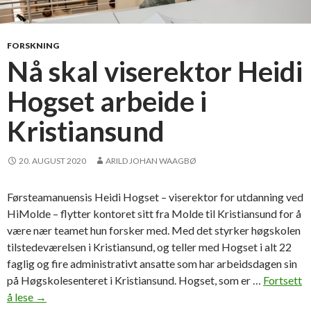
r
d
k
FORSKNING
o
Nå skal viserektor Heidi
n
Hogset arbeide i
f
e
Kristiansund
r
a
n
20. AUGUST 2020
ARILD JOHAN WAAGBØ
s
e
Førsteamanuensis Heidi Hogset – viserektor for utdanning ved
n
HiMolde – flytter kontoret sitt fra Molde til Kristiansund for å
p
være nær teamet hun forsker med. Med det styrker høgskolen
å
tilstedeværelsen i Kristiansund, og teller med Hogset i alt 22
M
faglig og fire administrativt ansatte som har arbeidsdagen sin
o
på Høgskolesenteret i Kristiansund. Hogset, som er …
Fortsett
l
å lese
N
→
d