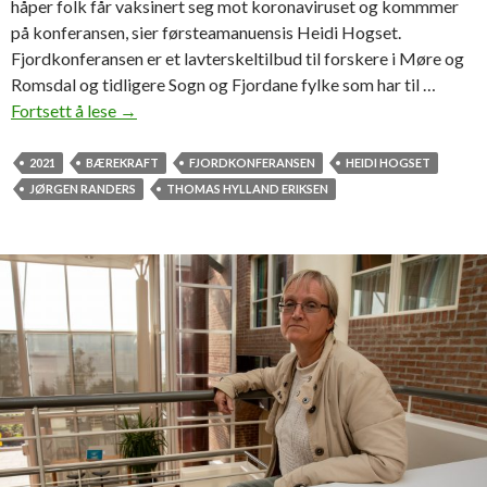
håper folk får vaksinert seg mot koronaviruset og kommmer
i
på konferansen, sier førsteamanuensis Heidi Hogset.
g
Fjordkonferansen er et lavterskeltilbud til forskere i Møre og
i
Romsdal og tidligere Sogn og Fjordane fylke som har til …
t
Fortsett å lese
I
→
a
n
l
v
2021
BÆREKRAFT
FJORDKONFERANSEN
HEIDI HOGSET
i
JØRGEN RANDERS
THOMAS HYLLAND ERIKSEN
t
e
r
e
r
t
i
l
F
j
o