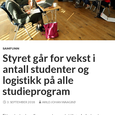
t
ø
r
e
n
s
i
n
SAMFUNN
n
Styret går for vekst i
s
antall studenter og
t
i
logistikk på alle
l
l
studieprogram
i
n
3. SEPTEMBER 2018
ARILD JOHAN WAAGBØ
g
: