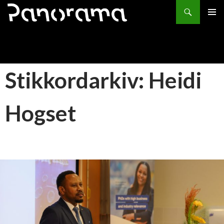
Søk
HOPP
PRIMÆ
TIL
INNHOLD
Stikkordarkiv: Heidi
Hogset