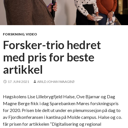
v
h
a
n
d
FORSKNING
,
VIDEO
l
Forsker-trio hedret
i
med pris for beste
n
g
artikkel
o
m
b
17. JUNI 2021
ARILD JOHAN WAAGBØ
æ
r
Høgskolens Lise Lillebrygfjeld Halse, Ove Bjarnar og Dag
e
Magne Berge fikk i dag Sparebanken Møres forskningspris
k
for 2020. Prisen ble delt ut under en plenumssesjon på dag to
r
av Fjordkonferansen i kantina på Molde campus. Halse og co.
a
får prisen for artikkelen “Digitalisering og regional