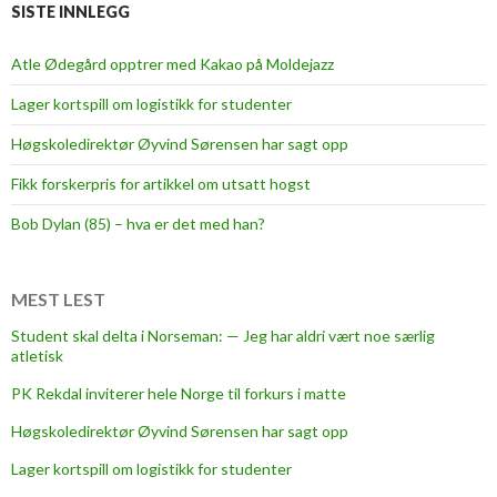
d
v
SISTE INNLEGG
e
e
k
Atle Ødegård opptrer med Kakao på Moldejazz
s
Lager kortspill om logistikk for studenter
t
i
Høgskoledirektør Øyvind Sørensen har sagt opp
a
Fikk forskerpris for artikkel om utsatt hogst
n
t
Bob Dylan (85) – hva er det med han?
a
l
MEST LEST
l
s
Student skal delta i Norseman: — Jeg har aldri vært noe særlig
atletisk
t
u
PK Rekdal inviterer hele Norge til forkurs i matte
d
Høgskoledirektør Øyvind Sørensen har sagt opp
e
n
Lager kortspill om logistikk for studenter
t