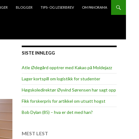
NGER
BLOGGER
TIPS- OG LESERBREV
OM PANORAMA
SISTE INNLEGG
Atle Ødegård opptrer med Kakao på Moldejazz
Lager kortspill om logistikk for studenter
Høgskoledirektør Øyvind Sørensen har sagt opp
Fikk forskerpris for artikkel om utsatt hogst
Bob Dylan (85) – hva er det med han?
MEST LEST