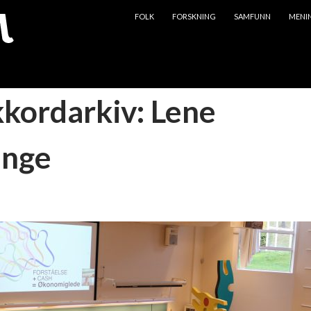
HOPP TIL INNHOLD
FOLK
FORSKNING
SAMFUNN
MENI
kkordarkiv: Lene
ange