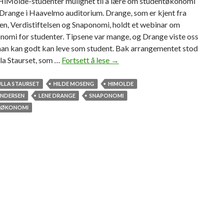
k HiMolde-studenter mulighet til å lære om studentøkonomi
Drange i Haavelmo auditorium. Drange, som er kjent fra
en, Verdistiftelsen og Snaponomi, holdt et webinar om
nomi for studenter. Tipsene var mange, og Drange viste oss
an kan godt kan leve som student. Bak arrangementet stod
la Staurset, som …
Fortsett å lese
T
→
i
ø
ULLA STAURSET
HILDE MOSENG
HIMOLDE
k
UNDERSEN
LENE DRANGE
SNAPONOMI
o
TØKONOMI
n
o
m
i
-
t
i
p
s