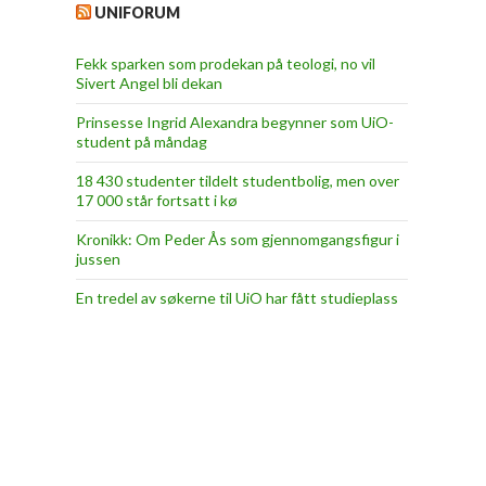
UNIFORUM
Fekk sparken som prodekan på teologi, no vil
Sivert Angel bli dekan
Prinsesse Ingrid Alexandra begynner som UiO-
student på måndag
18 430 studenter tildelt studentbolig, men over
17 000 står fortsatt i kø
Kronikk: Om Peder Ås som gjennomgangsfigur i
jussen
En tredel av søkerne til UiO har fått studieplass