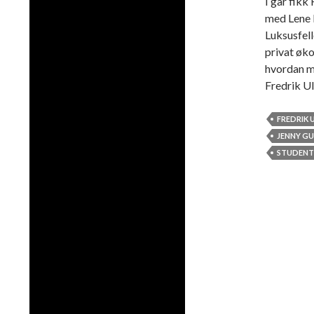
I går fik
med Lene 
Luksusfell
privat øko
hvordan m
Fredrik Ul
FREDRIK 
JENNY G
STUDEN