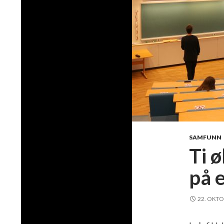
SAMFUNN
Ti ø
på 
22. OKTO