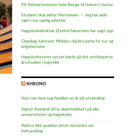
PK Rekdal inviterer hele Norge til forkurs i matte
Student skal delta i Norseman: — Jeg har aldri
vært noe særlig atletisk
Høgskoledirektør Øyvind Sørensen har sagt opp
Oppdag Julneset: Moldes skjulte perle for tur og
krigshistorie
Høgskolestyret satser hardt på det nettbaserte
årsstudiet i logistikk
KHRONO
Hun tok med seg familien et år på utveksling
Sigrun Aasland vil ha skjerm­debatt på alle
universiteter og høgskoler
Rektor fikk sparken etter mistanke om
hvitvasking