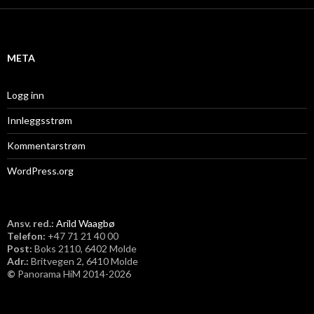
i
v
META
Logg inn
Innleggsstrøm
Kommentarstrøm
WordPress.org
Ansv. red.:
Arild Waagbø
Telefon:
​+47 71 21 40 00
Post:
Boks 2110, 6402 Molde
Adr.:
Britvegen 2, 6410 Molde
©
Panorama HiM 2014-2026