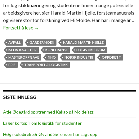
for logistikknæringen og studentene finner mange potensielle
arbeidsgivere her, sier Harald Martin Hjelle, førsteamanuensis
og viserektor for forskning ved HiMolde. Han har i mange år …
Fortsett å lese
M
→
a
s
AVFALL
GARDERMOEN
HARALD MARTIN HJELLE
s
ISELIN B. SÆTHER
KONFERANSE
LOGISTIKFORUM
i
MASTEROPPGAVE
NHO
NORSK INDUSTRI
OPPDRETT
v
PRIS
TRANSPORT & LOGISTIKK
t
M
o
l
SISTE INNLEGG
d
e
Atle Ødegård opptrer med Kakao på Moldejazz
-
Lager kortspill om logistikk for studenter
o
p
Høgskoledirektør Øyvind Sørensen har sagt opp