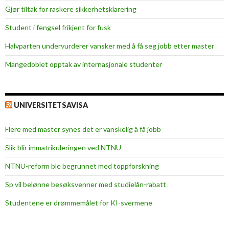
n
Gjør tiltak for raskere sikkerhets­klarering
f
Student i fengsel frikjent for fusk
e
r
Halvparten undervurderer vansker med å få seg jobb etter master
a
Mangedoblet opptak av internasjonale studenter
n
s
e
UNIVERSITETSAVISA
Flere med master synes det er vanskelig å få jobb
Slik blir immatrikuleringen ved NTNU
NTNU-reform ble begrunnet med toppforskning
Sp vil belønne besøksvenner med studielån-rabatt
Studentene er drømmemålet for KI-svermene