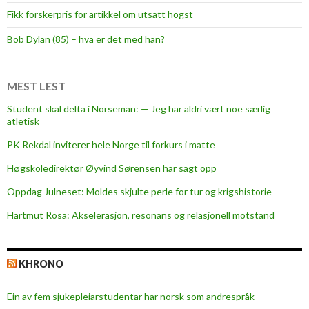
p
Fikk forskerpris for artikkel om utsatt hogst
m
ø
Bob Dylan (85) – hva er det med han?
t
e
p
MEST LEST
å
Student skal delta i Norseman: — Jeg har aldri vært noe særlig
l
atletisk
o
PK Rekdal inviterer hele Norge til forkurs i matte
g
i
Høgskoledirektør Øyvind Sørensen har sagt opp
s
Oppdag Julneset: Moldes skjulte perle for tur og krigshistorie
t
Hartmut Rosa: Akselerasjon, resonans og relasjonell motstand
i
k
k
KHRONO
-
k
Ein av fem sjukepleiar­studentar har norsk som andrespråk
o