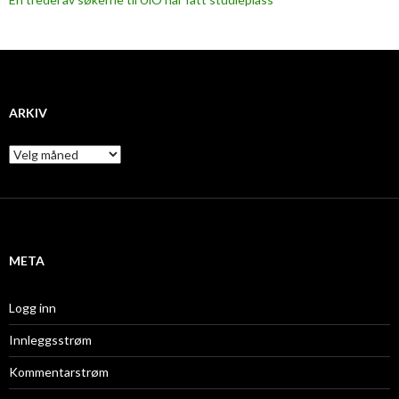
ARKIV
A
r
k
i
v
META
Logg inn
Innleggsstrøm
Kommentarstrøm