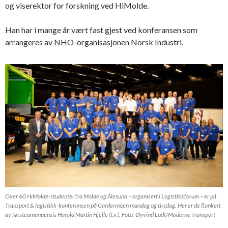
og viserektor for forskning ved HiMolde.
Han har i mange år vært fast gjest ved konferansen som
arrangeres av NHO-organisasjonen Norsk Industri.
Over 60 HiMolde-studenter fra Molde og Ålesund – organisert i Logistikkforum – er på
Transport & logistikk-konferansen på Gardermoen mandag og tirsdag. Her er de flankert
av førsteamanuensis Harald Martin Hjelle (t.v.). Foto: Øyvind Ludt/Moderne Transport