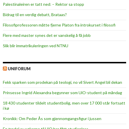
Palestinaleiren er tatt ned: – Rektor sa stopp
Bidrag til en verdig debatt, Brataas?
Filosofiprofessoren måtte fjerne Platon fra introkurset i filosofi
Flere med master synes det er vanskelig å få jobb
Slik blir immatrikuleringen ved NTNU
UNIFORUM
Fekk sparken som prodekan på teologi, no vil Sivert Angel bli dekan
Prinsesse Ingrid Alexandra begynner som UiO-student på måndag
18 430 studenter tildelt studentbolig, men over 17 000 står fortsatt
i kø
Kronikk: Om Peder Ås som gjennomgangsfigur i jussen
En tredel av søkerne til UiO har fått studieplass