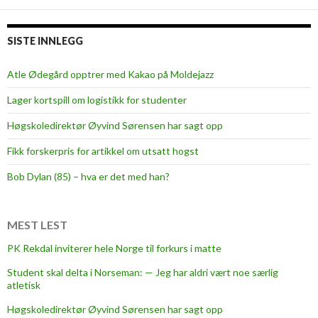
SISTE INNLEGG
Atle Ødegård opptrer med Kakao på Moldejazz
Lager kortspill om logistikk for studenter
Høgskoledirektør Øyvind Sørensen har sagt opp
Fikk forskerpris for artikkel om utsatt hogst
Bob Dylan (85) – hva er det med han?
MEST LEST
PK Rekdal inviterer hele Norge til forkurs i matte
Student skal delta i Norseman: — Jeg har aldri vært noe særlig
atletisk
Høgskoledirektør Øyvind Sørensen har sagt opp