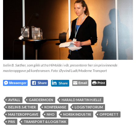
Iselin B. Sæther, som gikk ut fra HiMolde i vår, presenterer her sin prisvinnende
masteroppgave på konferansen. Foto: Øyvind Ludt/Moderne Transport
Messenger
Email
Print
Share
Share
AVFALL
GARDERMOEN
HARALD MARTIN HJELLE
ISELIN B. SÆTHER
KONFERANSE
LOGISTIKFORUM
MASTEROPPGAVE
NHO
NORSK INDUSTRI
OPPDRETT
PRIS
TRANSPORT & LOGISTIKK