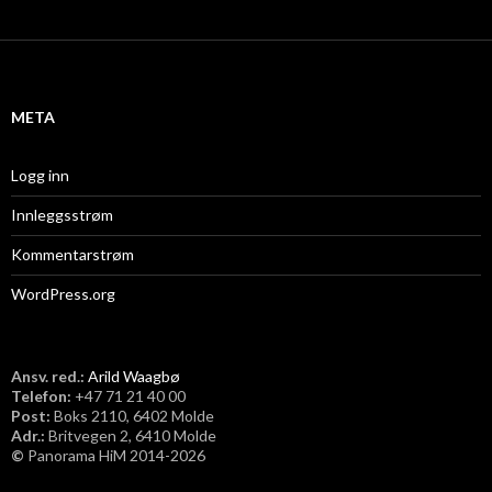
r
k
i
v
META
Logg inn
Innleggsstrøm
Kommentarstrøm
WordPress.org
Ansv. red.:
Arild Waagbø
Telefon:
​+47 71 21 40 00
Post:
Boks 2110, 6402 Molde
Adr.:
Britvegen 2, 6410 Molde
©
Panorama HiM 2014-2026