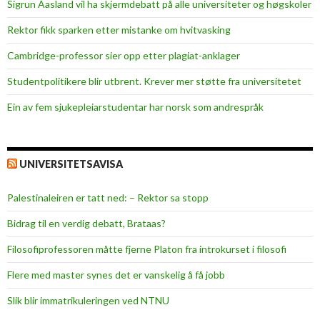
Sigrun Aasland vil ha skjerm­debatt på alle universiteter og høgskoler
g
i
Rektor fikk sparken etter mistanke om hvitvasking
s
Cambridge-professor sier opp etter plagiat-anklager
t
i
Studentpolitikere blir utbrent. Krever mer støtte fra universitetet
k
Ein av fem sjukepleiar­studentar har norsk som andrespråk
k
o
n
f
UNIVERSITETSAVISA
e
r
Palestinaleiren er tatt ned: – Rektor sa stopp
a
Bidrag til en verdig debatt, Brataas?
n
s
Filosofiprofessoren måtte fjerne Platon fra introkurset i filosofi
e
Flere med master synes det er vanskelig å få jobb
n
Slik blir immatrikuleringen ved NTNU