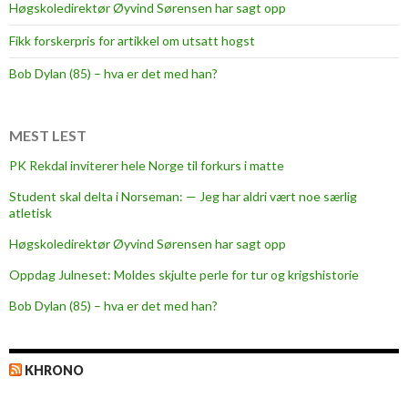
t
Høgskoledirektør Øyvind Sørensen har sagt opp
e
Fikk forskerpris for artikkel om utsatt hogst
r
p
Bob Dylan (85) – hva er det med han?
å
T
r
MEST LEST
a
PK Rekdal inviterer hele Norge til forkurs i matte
n
Student skal delta i Norseman: — Jeg har aldri vært noe særlig
s
atletisk
p
o
Høgskoledirektør Øyvind Sørensen har sagt opp
r
Oppdag Julneset: Moldes skjulte perle for tur og krigshistorie
t
Bob Dylan (85) – hva er det med han?
-
o
g
KHRONO
L
o