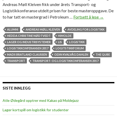
Andreas Møll Kleiven fikk under årets Transport- og
Logistikkonferanse utdelt prisen for beste masteroppgave. De
to har tatt en mastergrad i Petroleum …
Fortsett å lese
6
→
4
H
ALUMNI
ANDREAS MØLL KLEIVEN
AVDELING FOR LOGISTIKK
i
HEDDA CHRISTINE NØDTVEDT
HIMOLDE
M
LAGER OG INDUSTRISYSTEMER
LIS
LOGISTIKK
o
LOGISTIKKONFERANSEN 2017
LOGITSTIKKFORUM
l
MADS BRATLAND CLAUSSEN
ODIN KVALVÅG DAHLEN
THE QUBE
d
TRANSPORT
TRANSPORT- OG LOGISTIKKONFERANSEN 2017
e
-
s
t
SISTE INNLEGG
u
d
Atle Ødegård opptrer med Kakao på Moldejazz
e
Lager kortspill om logistikk for studenter
n