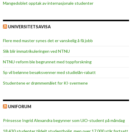
Mangedoblet opptak av internasjonale studenter
UNIVERSITETSAVISA
Flere med master synes det er vanskelig å få jobb
Slik blir immatrikuleringen ved NTNU
NTNU-reform ble begrunnet med toppforskning
Sp vil belønne besøksvenner med studielån-rabatt
Studentene er drømmemålet for KI-svermene
UNIFORUM
Prinsesse Ingrid Alexandra begynner som UiO-student på måndag
18 430 studenter tildelt studentbolig, men over 17 000 står fortsatt