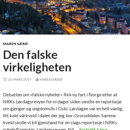
MAREN SÆBØ
Den falske
virkeligheten
20. MARS 2017
MAREN SÆBØ
Debatten om «falske nyheter» fikk ny fart i Norge etter at
NRKs Lørdagsrevyen for ni dager siden sendte en reportasje
om gjenger og ungdomsliv i Oslo. Lørdagen var en helt vanlig,
litt kald vårkveld i dalen der jeg bor, Groruddalen. Samme
kveld skulle vi bli gjenstand for en slags reportasje i NRKs
nyhetsflaggskip, Lørdagsrevyen. Nå …
Fortsett å lese
D
→