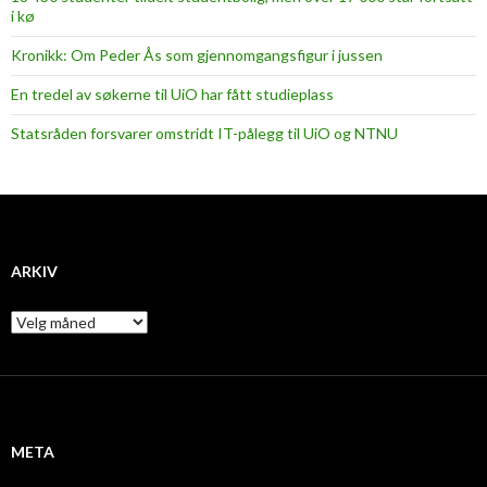
i kø
Kronikk: Om Peder Ås som gjennomgangsfigur i jussen
En tredel av søkerne til UiO har fått studieplass
Statsråden forsvarer omstridt IT-pålegg til UiO og NTNU
ARKIV
A
r
k
i
v
META