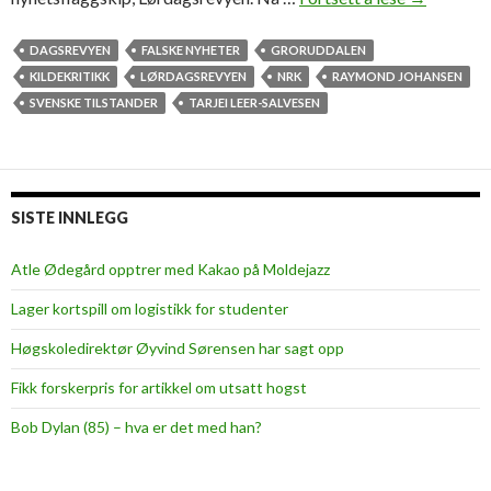
e
n
DAGSREVYEN
FALSKE NYHETER
GRORUDDALEN
f
KILDEKRITIKK
LØRDAGSREVYEN
NRK
RAYMOND JOHANSEN
a
SVENSKE TILSTANDER
TARJEI LEER-SALVESEN
l
s
k
e
SISTE INNLEGG
v
i
Atle Ødegård opptrer med Kakao på Moldejazz
r
Lager kortspill om logistikk for studenter
k
e
Høgskoledirektør Øyvind Sørensen har sagt opp
l
Fikk forskerpris for artikkel om utsatt hogst
i
g
Bob Dylan (85) – hva er det med han?
h
e