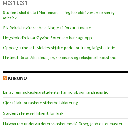
t
MEST LEST
e
Student skal delta i Norseman: — Jeg har aldri vært noe særlig
n
atletisk
PK Rekdal inviterer hele Norge til forkurs i matte
Høgskoledirektør Øyvind Sørensen har sagt opp
Oppdag Julneset: Moldes skjulte perle for tur og krigshistorie
Hartmut Rosa: Akselerasjon, resonans og relasjonell motstand
KHRONO
Ein av fem sjukepleiar­studentar har norsk som andrespråk
Gjør tiltak for raskere sikkerhets­klarering
Student i fengsel frikjent for fusk
Halvparten undervurderer vansker med å få seg jobb etter master