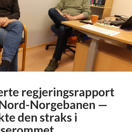
erte regjeringsrapport
Nord-Norgebanen —
te den straks i
sserommet