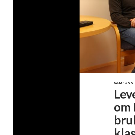
SAMFUNN
Lev
om 
bruk
kla