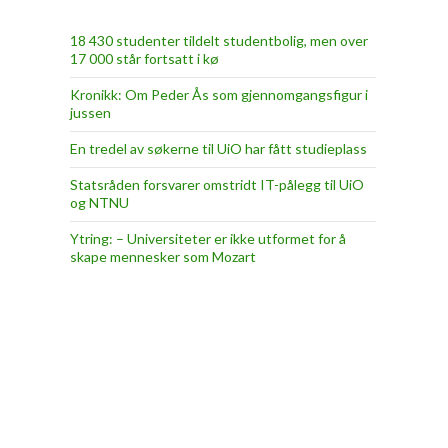
18 430 studenter tildelt studentbolig, men over
17 000 står fortsatt i kø
Kronikk: Om Peder Ås som gjennomgangsfigur i
jussen
En tredel av søkerne til UiO har fått studieplass
Statsråden forsvarer omstridt IT-pålegg til UiO
og NTNU
Ytring: – Universiteter er ikke utformet for å
skape mennesker som Mozart