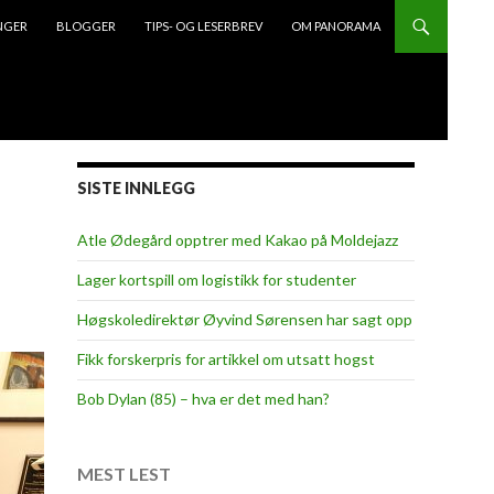
NGER
BLOGGER
TIPS- OG LESERBREV
OM PANORAMA
SISTE INNLEGG
Atle Ødegård opptrer med Kakao på Moldejazz
Lager kortspill om logistikk for studenter
Høgskoledirektør Øyvind Sørensen har sagt opp
Fikk forskerpris for artikkel om utsatt hogst
Bob Dylan (85) – hva er det med han?
MEST LEST