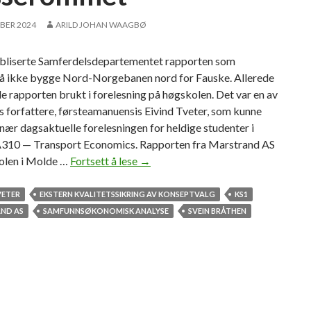
BER 2024
ARILD JOHAN WAAGBØ
bliserte Samferdelsdepartementet rapporten som
 å ikke bygge Nord-Norgebanen nord for Fauske. Allerede
 rapporten brukt i forelesning på høgskolen. Det var en av
 forfattere, førsteamanuensis Eivind Tveter, som kunne
nær dagsaktuelle forelesningen for heldige studenter i
310 — Transport Economics. Rapporten fra Marstrand AS
len i Molde …
Fortsett å lese
L
→
e
v
VETER
EKSTERN KVALITETSSIKRING AV KONSEPTVALG
KS1
e
ND AS
SAMFUNNSØKONOMISK ANALYSE
SVEIN BRÅTHEN
r
t
e
r
e
g