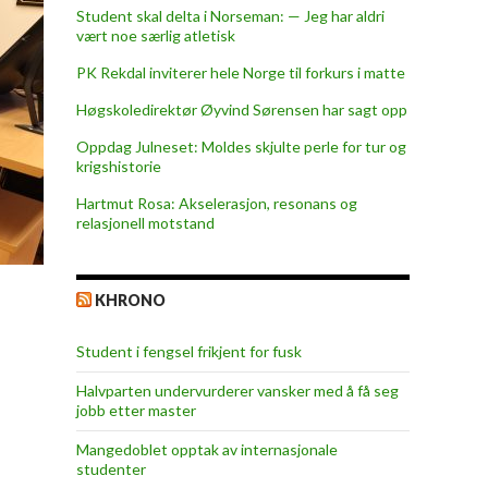
Student skal delta i Norseman: — Jeg har aldri
vært noe særlig atletisk
PK Rekdal inviterer hele Norge til forkurs i matte
Høgskoledirektør Øyvind Sørensen har sagt opp
Oppdag Julneset: Moldes skjulte perle for tur og
krigshistorie
Hartmut Rosa: Akselerasjon, resonans og
relasjonell motstand
KHRONO
Student i fengsel frikjent for fusk
Halvparten undervurderer vansker med å få seg
jobb etter master
Mangedoblet opptak av internasjonale
studenter