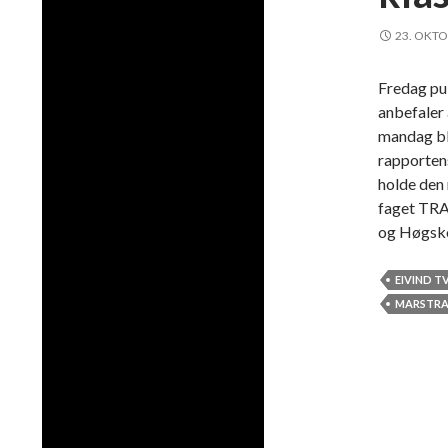
23. OKTO
Fredag pu
anbefaler
mandag ble
rapportens
holde den 
faget TRA
og Høgsko
EIVIND T
MARSTRA