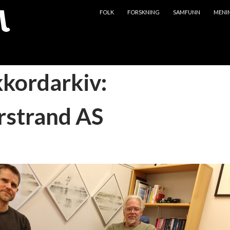
HOPP TIL INNHOLD
FOLK
FORSKNING
SAMFUNN
MENI
kkordarkiv:
strand AS