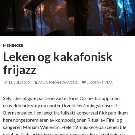
MENINGER
Leken og kakafonisk
frijazz
13. JULI 2015
ARILD JOHAN WAAGBØ
1 KOMMENTAR
Selv i de roligste partiene vartet Fire! Orchestra opp med
urovekkende støy og unoter i kveldens åpningskonsert i
Bjørnsonsalen. I en langt fra fullsatt konsertsal fikk publikum
høre norgespremieren av komposisjonen Ritual av Fire! og
sangeren Mariam Wallentin. Hele 19 musikere på scenen ble
ledet av årets artist in residence, den svenske saksofonisten