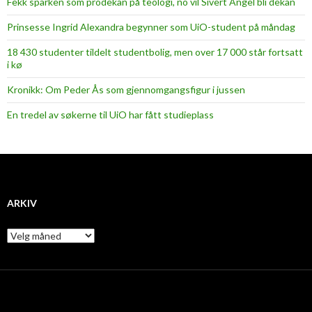
Fekk sparken som prodekan på teologi, no vil Sivert Angel bli dekan
Prinsesse Ingrid Alexandra begynner som UiO-student på måndag
18 430 studenter tildelt studentbolig, men over 17 000 står fortsatt
i kø
Kronikk: Om Peder Ås som gjennomgangsfigur i jussen
En tredel av søkerne til UiO har fått studieplass
ARKIV
A
r
k
i
v