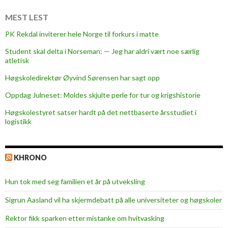
r
i
MEST LEST
j
PK Rekdal inviterer hele Norge til forkurs i matte
a
Student skal delta i Norseman: — Jeg har aldri vært noe særlig
z
atletisk
z
Høgskoledirektør Øyvind Sørensen har sagt opp
Oppdag Julneset: Moldes skjulte perle for tur og krigshistorie
Høgskolestyret satser hardt på det nettbaserte årsstudiet i
logistikk
KHRONO
Hun tok med seg familien et år på utveksling
Sigrun Aasland vil ha skjerm­debatt på alle universiteter og høgskoler
Rektor fikk sparken etter mistanke om hvitvasking