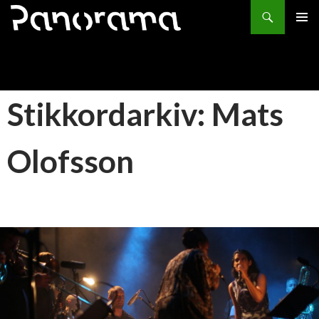
Søk
HOPP
PRIMÆ
TIL
INNHOLD
Stikkordarkiv: Mats
Olofsson