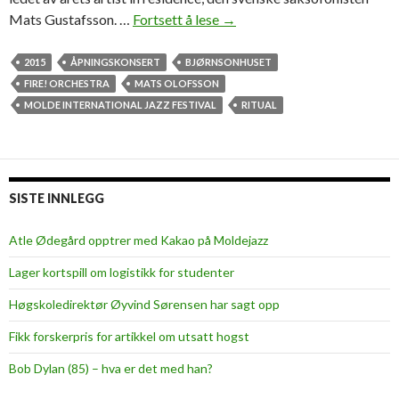
Mats Gustafsson. …
Fortsett å lese
L
→
e
k
2015
ÅPNINGSKONSERT
BJØRNSONHUSET
e
FIRE! ORCHESTRA
MATS OLOFSSON
n
MOLDE INTERNATIONAL JAZZ FESTIVAL
RITUAL
o
g
k
a
SISTE INNLEGG
k
a
Atle Ødegård opptrer med Kakao på Moldejazz
f
Lager kortspill om logistikk for studenter
o
n
Høgskoledirektør Øyvind Sørensen har sagt opp
i
Fikk forskerpris for artikkel om utsatt hogst
s
k
Bob Dylan (85) – hva er det med han?
f