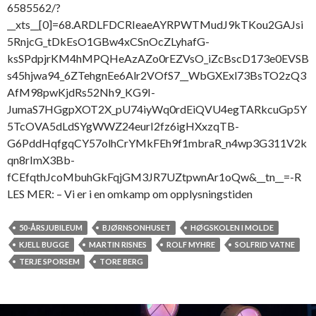
6585562/?
p
__xts__[0]=68.ARDLFDCRIeaeAYRPWTMudJ9kTKou2GAJsi
l
5RnjcG_tDkEsO1GBw4xCSnOcZLyhafG-
e
ksSPdpjrKM4hMPQHeAzAZo0rEZVsO_iZcBscD173e0EVSB
i
s45hjwa94_6ZTehgnEe6Alr2VOfS7__WbGXExl73BsTO2zQ3
e
AfM98pwKjdRs52Nh9_KG9I-
s
JumaS7HGgpXOT2X_pU74iyWq0rdEiQVU4egTARkcuGp5Y
t
5TcOVA5dLdSYgWWZ24eurI2fz6igHXxzqTB-
u
G6PddHqfgqCY57olhCrYMkFEh9f1mbraR_n4wp3G311V2k
d
qn8rImX3Bb-
e
fCEfqthJcoMbuhGkFqjGM3JR7UZtpwnAr1oQw&__tn__=-R
n
LES MER: – Vi er i en omkamp om opplysningstiden
t
e
50-ÅRSJUBILEUM
BJØRNSONHUSET
HØGSKOLEN I MOLDE
r
KJELL BUGGE
MARTIN RISNES
ROLF MYHRE
SOLFRID VATNE
i
TERJE SPORSEM
TORE BERG
p
r
a