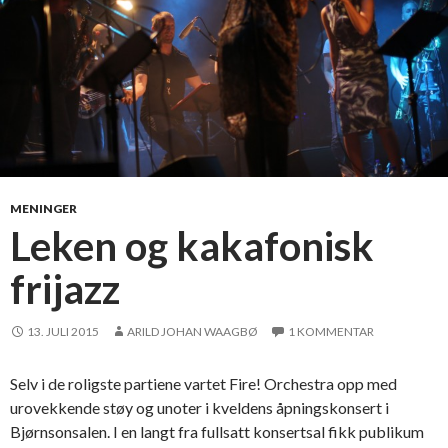
a
O
r
l
e
a
n
s
a
t
MENINGER
M
Leken og kakafonisk
o
frijazz
l
d
e
13. JULI 2015
ARILD JOHAN WAAGBØ
1 KOMMENTAR
j
a
Selv i de roligste partiene vartet Fire! Orchestra opp med
z
urovekkende støy og unoter i kveldens åpningskonsert i
z
Bjørnsonsalen. I en langt fra fullsatt konsertsal fikk publikum