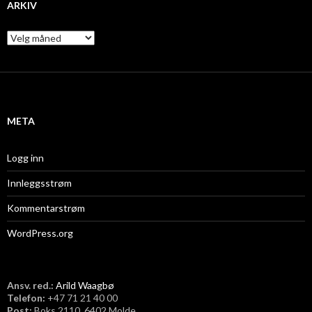
ARKIV
A
r
k
i
v
META
Logg inn
Innleggsstrøm
Kommentarstrøm
WordPress.org
Ansv. red.:
Arild Waagbø
Telefon:
​+47 71 21 40 00
Post:
Boks 2110, 6402 Molde