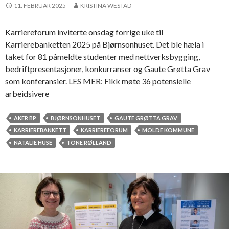
m
11. FEBRUAR 2025
KRISTINA WESTAD
v
o
Karriereforum inviterte onsdag forrige uke til
n
Karrierebanketten 2025 på Bjørnsonhuset. Det ble hæla i
d
taket for 81 påmeldte studenter med nettverksbygging,
s
bedriftpresentasjoner, konkurranser og Gaute Grøtta Grav
o
som konferansier. LES MER: Fikk møte 36 potensielle
r
arbeidsivere
g
AKER BP
BJØRNSONHUSET
GAUTE GRØTTA GRAV
KARRIEREBANKETT
KARRIEREFORUM
MOLDE KOMMUNE
NATALIE HUSE
TONE RØLLAND