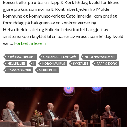
konsert eller på ølbaren Tapp & Kork lørdag kveld, får likevel
gjøre praksis som normalt. Kontrabeskjeden fra Molde
kommune og kommuneoverlege Cato Innerdal kom onsdag
formiddag, på bakgrunn av en konkret vurdering
Helsedirektoratet og Folkehelseinstituttet har gjort av
smitterisikoen knyttet til en bærer av viruset som lørdag kveld
var …
Fortsett å lese
K
→
o
r
BJØRNSONHUSET
GERD MARIT LANGØY
HEIDI HAAVARDSEN
o
HELLBILLIES
I
KORONAVIRUS
SYKEPLEIE
TAPP & KORK
n
TAPP OG KORK
VERNEPLEIE
o
a
v
i
r
u
s
e