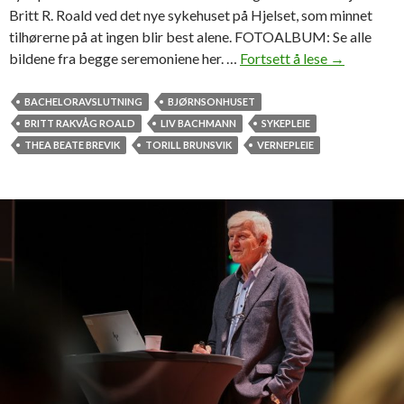
Britt R. Roald ved det nye sykehuset på Hjelset, som minnet
tilhørerne på at ingen blir best alene. FOTOALBUM: Se alle
bildene fra begge seremoniene her. …
Fortsett å lese
H
→
e
d
BACHELORAVSLUTNING
BJØRNSONHUSET
r
BRITT RAKVÅG ROALD
LIV BACHMANN
SYKEPLEIE
e
THEA BEATE BREVIK
TORILL BRUNSVIK
VERNEPLEIE
t
1
2
0
n
y
e
s
y
k
e