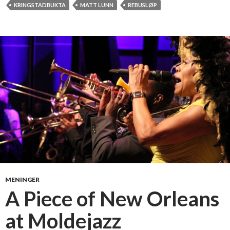
a
KRINGSTADBUKTA
MATT LUNN
REBUSLØP
e
n
»
d
l
i
v
,
r
e
b
u
s
l
ø
p
MENINGER
o
A Piece of New Orleans
g
at Moldejazz
B
r