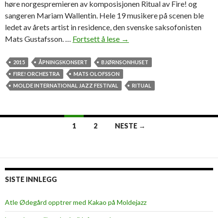
høre norgespremieren av komposisjonen Ritual av Fire! og
sangeren Mariam Wallentin. Hele 19 musikere på scenen ble
ledet av årets artist in residence, den svenske saksofonisten
Mats Gustafsson. …
Fortsett å lese
L
→
e
k
2015
ÅPNINGSKONSERT
BJØRNSONHUSET
e
FIRE! ORCHESTRA
MATS OLOFSSON
n
MOLDE INTERNATIONAL JAZZ FESTIVAL
RITUAL
o
g
k
1
2
NESTE →
a
Innleggsnavigasjon
k
a
f
o
SISTE INNLEGG
n
i
Atle Ødegård opptrer med Kakao på Moldejazz
s