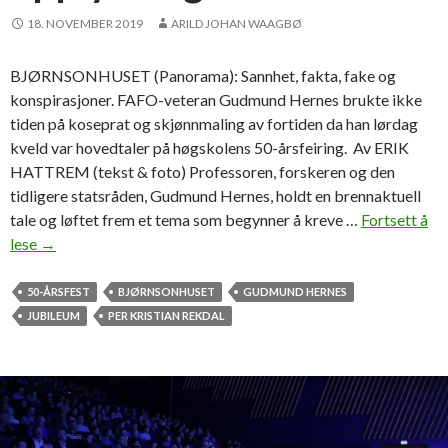
18. NOVEMBER 2019
ARILD JOHAN WAAGBØ
BJØRNSONHUSET (Panorama): Sannhet, fakta, fake og
konspirasjoner. FAFO-veteran Gudmund Hernes brukte ikke
tiden på koseprat og skjønnmaling av fortiden da han lørdag
kveld var hovedtaler på høgskolens 50-årsfeiring. Av ERIK
HATTREM (tekst & foto) Professoren, forskeren og den
tidligere statsråden, Gudmund Hernes, holdt en brennaktuell
tale og løftet frem et tema som begynner å kreve …
Fortsett å
lese
G
→
u
d
50-ÅRSFEST
BJØRNSONHUSET
GUDMUND HERNES
m
JUBILEUM
PER KRISTIAN REKDAL
u
d
H
e
r