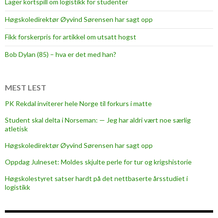
Lager kortspill om logistikk for studenter
k
f
Høgskoledirektør Øyvind Sørensen har sagt opp
r
Fikk forskerpris for artikkel om utsatt hogst
i
j
Bob Dylan (85) – hva er det med han?
a
z
MEST LEST
z
PK Rekdal inviterer hele Norge til forkurs i matte
Student skal delta i Norseman: — Jeg har aldri vært noe særlig
atletisk
Høgskoledirektør Øyvind Sørensen har sagt opp
Oppdag Julneset: Moldes skjulte perle for tur og krigshistorie
Høgskolestyret satser hardt på det nettbaserte årsstudiet i
logistikk