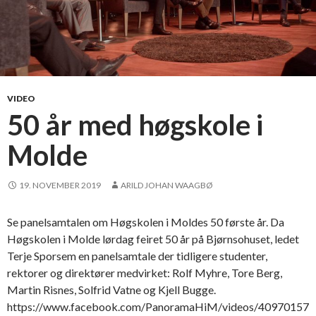
t
:
S
y
k
e
VIDEO
p
50 år med høgskole i
l
Molde
e
i
e
19. NOVEMBER 2019
ARILD JOHAN WAAGBØ
-
o
Se panelsamtalen om Høgskolen i Moldes 50 første år. Da
g
Høgskolen i Molde lørdag feiret 50 år på Bjørnsohuset, ledet
v
Terje Sporsem en panelsamtale der tidligere studenter,
e
rektorer og direktører medvirket: Rolf Myhre, Tore Berg,
r
Martin Risnes, Solfrid Vatne og Kjell Bugge.
n
https://www.facebook.com/PanoramaHiM/videos/40970157
e