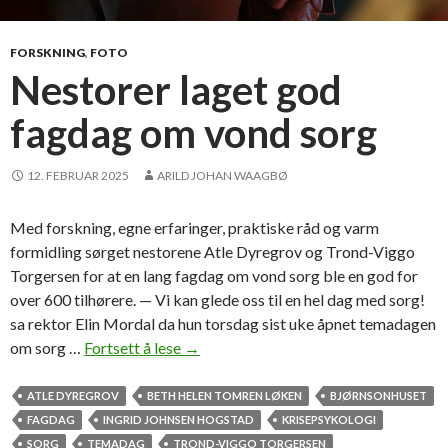
p
e
i
FORSKNING
,
FOTO
e
Nestorer laget god
r
fagdag om vond sorg
e
o
g
12. FEBRUAR 2025
ARILD JOHAN WAAGBØ
v
e
Med forskning, egne erfaringer, praktiske råd og varm
r
formidling sørget nestorene Atle Dyregrov og Trond-Viggo
n
Torgersen for at en lang fagdag om vond sorg ble en god for
e
over 600 tilhørere. — Vi kan glede oss til en hel dag med sorg!
p
sa rektor Elin Mordal da hun torsdag sist uke åpnet temadagen
l
om sorg …
Fortsett å lese
N
→
e
e
i
s
ATLE DYREGROV
BETH HELEN TOMREN LØKEN
BJØRNSONHUSET
e
t
FAGDAG
INGRID JOHNSEN HOGSTAD
KRISEPSYKOLOGI
r
o
SORG
TEMADAG
TROND-VIGGO TORGERSEN