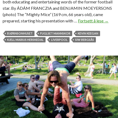
both educating and entertaining words of the former football
n
star. By ÁDÁM FRANCZIA and BENJAMIN MOEYERSONS
:
(photo) The “Mighty Mice” (169 cm, 66 years old), came
prepared, starting his presentation with …
Fortsett å lese
K
→
–
e
V
v
BJØRNSONHUSET
FUGLSET MANNSKOR
KEVIN KEEGAN
i
i
KJELL MARIUS HERSKEDAL
LIVERPOOL
SIW BERGSÅS
e
n
r
K
i
e
e
e
n
g
o
a
m
n
k
:
a
«
m
Y
p
o
o
u