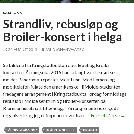
m
g
o
e
SAMFUNN
p
t
Strandliv, rebusløp og
p
t
l
Broiler-konsert i helga
h
y
e
s
t
24. AUGUST 2015
ARILD JOHAN WAAGBØ
n
e
i
a
Se bildene fra Kringstadbukta, rebusløpet og Broiler-
n
m
konserten. Åpningsuka 2015 har så langt vært en suksess,
g
y
melder Panorama-reporter Matt Lunn. Med kamera og
s
o
mobiltelefon fulgte den amerikanske HiMolde-studenten
t
u
fredagens arrangement i Kringstadbukta, lørdag formiddags
i
d
rebusløp i Molde sentrum og Broiler-konserten på
d
e
Bjørnsonhuset natt til søndag. – Arrangementene er godt
e
s
organiserte og jeg er imponert over hvor …
Fortsett å lese
S
→
n
e
t
r
r
ÅPNINGSUKA 2015
BJØRNSONHUSET
BROILER
v