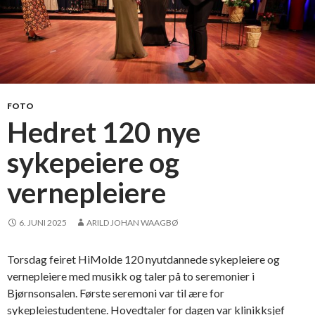
FOTO
Hedret 120 nye
sykepeiere og
vernepleiere
6. JUNI 2025
ARILD JOHAN WAAGBØ
Torsdag feiret HiMolde 120 nyutdannede sykepleiere og
vernepleiere med musikk og taler på to seremonier i
Bjørnsonsalen. Første seremoni var til ære for
sykepleiestudentene. Hovedtaler for dagen var klinikksjef