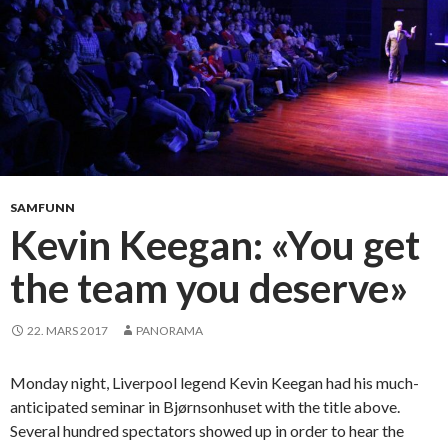
n
e
s
p
å
j
u
b
i
SAMFUNN
l
Kevin Keegan: «You get
e
the team you deserve»
u
m
s
22. MARS 2017
PANORAMA
f
e
Monday night, Liverpool legend Kevin Keegan had his much-
s
anticipated seminar in Bjørnsonhuset with the title above.
t
Several hundred spectators showed up in order to hear the
e