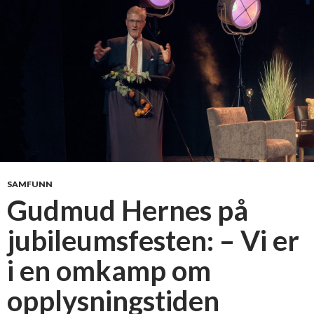
k
s
i
s
s
o
m
n
o
r
m
SAMFUNN
a
Gudmud Hernes på
l
t
jubileumsfesten: – Vi er
i en omkamp om
opplysningstiden