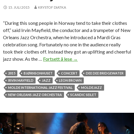
o
15. JULI 2015
KRYSTOF DIATKA
i
l
“During this song people in Norway tend to take their clothes
e
off,” said Irvin Mayfield, the conductor and a trumpeter of New
r
Orleans Jazz Orchestra, when he introduced a Mardi Gras
-
celebration song. Fortunately no one in the audience really
k
took their clothes off. Instead they got an uplifting and cheerful
o
jazz show. As the …
Fortsett å lese
A
→
n
P
s
i
2015
BJØRNSONHUSET
CONCERT
DEE DEE BRIDGEWATER
e
e
IRVIN MAYFIELD
JAZZ
LEON BROWN
r
c
MOLDE INTERNATIONAL JAZZ FESTIVAL
MOLDEJAZZ
t
e
NEW ORLEANS JAZZ ORCHESTRA
SCANDIC SEILET
i
o
h
f
e
N
l
e
g
w