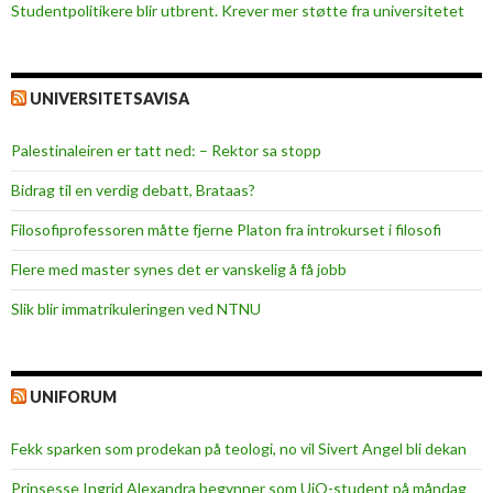
Studentpolitikere blir utbrent. Krever mer støtte fra universitetet
UNIVERSITETSAVISA
Palestinaleiren er tatt ned: – Rektor sa stopp
Bidrag til en verdig debatt, Brataas?
Filosofiprofessoren måtte fjerne Platon fra introkurset i filosofi
Flere med master synes det er vanskelig å få jobb
Slik blir immatrikuleringen ved NTNU
UNIFORUM
Fekk sparken som prodekan på teologi, no vil Sivert Angel bli dekan
Prinsesse Ingrid Alexandra begynner som UiO-student på måndag