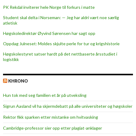
PK Rekdal inviterer hele Norge til forkurs i matte
Student skal delta i Norseman: — Jeg har aldri vært noe særlig
atletisk
Høgskoledirektør Øyvind Sørensen har sagt opp
Oppdag Julneset: Moldes skjulte perle for tur og krigshistorie
Høgskolestyret satser hardt på det nettbaserte årsstudiet i
logistikk
KHRONO
Hun tok med seg familien et år på utveksling
Sigrun Aasland vil ha skjerm­debatt på alle universiteter og høgskoler
Rektor fikk sparken etter mistanke om hvitvasking
Cambridge-professor sier opp etter plagiat-anklager