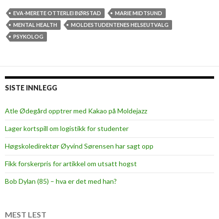
t
i
EVA-MERETE OTTERLEI BØRSTAD
MARIE MIDTSUND
s
MENTAL HEALTH
MOLDESTUDENTENES HELSEUTVALG
o
PSYKOLOG
k
a
y
n
SISTE INNLEGG
o
t
Atle Ødegård opptrer med Kakao på Moldejazz
t
Lager kortspill om logistikk for studenter
o
b
Høgskoledirektør Øyvind Sørensen har sagt opp
e
Fikk forskerpris for artikkel om utsatt hogst
o
k
Bob Dylan (85) – hva er det med han?
a
y
MEST LEST