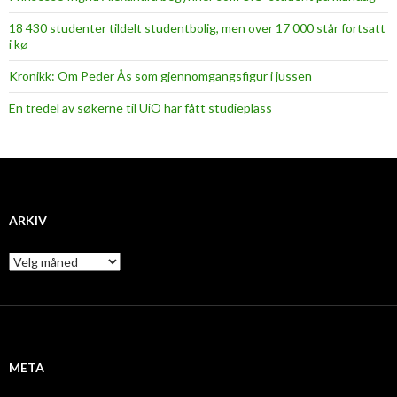
18 430 studenter tildelt studentbolig, men over 17 000 står fortsatt
i kø
Kronikk: Om Peder Ås som gjennomgangsfigur i jussen
En tredel av søkerne til UiO har fått studieplass
ARKIV
A
r
k
i
v
META