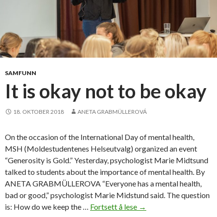
SAMFUNN
It is okay not to be okay
18. OKTOBER 2018
ANETA GRABMÜLLEROVÁ
On the occasion of the International Day of mental health,
MSH (Moldestudentenes Helseutvalg) organized an event
“Generosity is Gold.” Yesterday, psychologist Marie Midtsund
talked to students about the importance of mental health. By
ANETA GRABMÜLLEROVA “Everyone has a mental health,
bad or good,” psychologist Marie Midstund said. The question
is: How do we keep the …
Fortsett å lese
I
→