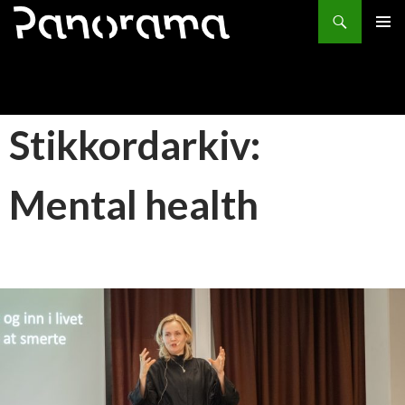
Søk
HOPP
PRIMÆ
TIL
INNHOLD
Stikkordarkiv:
Mental health