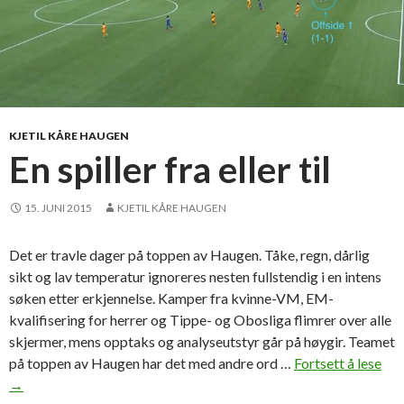
KJETIL KÅRE HAUGEN
En spiller fra eller til
15. JUNI 2015
KJETIL KÅRE HAUGEN
Det er travle dager på toppen av Haugen. Tåke, regn, dårlig
sikt og lav temperatur ignoreres nesten fullstendig i en intens
søken etter erkjennelse. Kamper fra kvinne-VM, EM-
kvalifisering for herrer og Tippe- og Obosliga flimrer over alle
skjermer, mens opptaks og analyseutstyr går på høygir. Teamet
på toppen av Haugen har det med andre ord …
Fortsett å lese
E
→
n