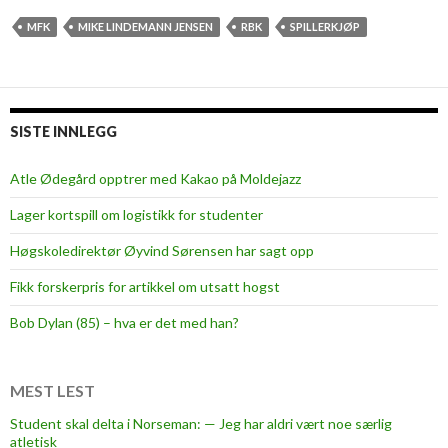
s
p
MFK
MIKE LINDEMANN JENSEN
RBK
SPILLERKJØP
i
l
l
e
SISTE INNLEGG
r
f
Atle Ødegård opptrer med Kakao på Moldejazz
r
Lager kortspill om logistikk for studenter
a
e
Høgskoledirektør Øyvind Sørensen har sagt opp
l
Fikk forskerpris for artikkel om utsatt hogst
l
e
Bob Dylan (85) – hva er det med han?
r
t
i
MEST LEST
l
Student skal delta i Norseman: — Jeg har aldri vært noe særlig
atletisk