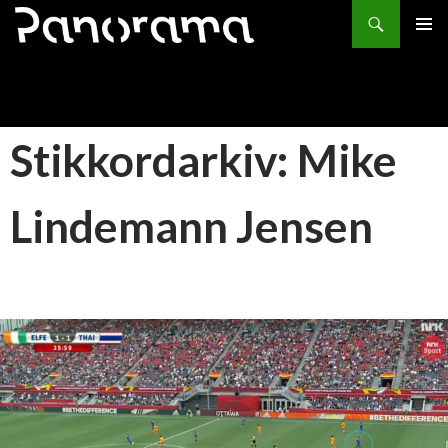
Søk
HOPP
PRIMÆ
TIL
INNHOLD
Stikkordarkiv: Mike
Lindemann Jensen