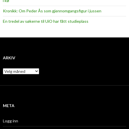
i kø
Kronikk: Om Peder Ås som gjennomgangsfigur i jussen
En tredel av søkerne til UiO har fått studieplass
ARKIV
A
r
k
i
v
META
Logg inn