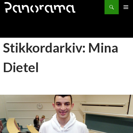
Søk
HOPP
PRIMÆ
TIL
INNHOLD
Stikkordarkiv: Mina
Dietel