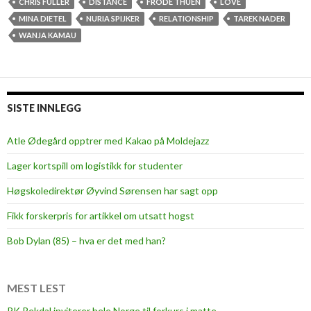
s
CHRIS FULLER
DISTANCE
FRODE THUEN
LOVE
t
MINA DIETEL
NURIA SPIJKER
RELATIONSHIP
TAREK NADER
a
WANJA KAMAU
n
t
l
o
SISTE INNLEGG
v
e
Atle Ødegård opptrer med Kakao på Moldejazz
Lager kortspill om logistikk for studenter
Høgskoledirektør Øyvind Sørensen har sagt opp
Fikk forskerpris for artikkel om utsatt hogst
Bob Dylan (85) – hva er det med han?
MEST LEST
PK Rekdal inviterer hele Norge til forkurs i matte