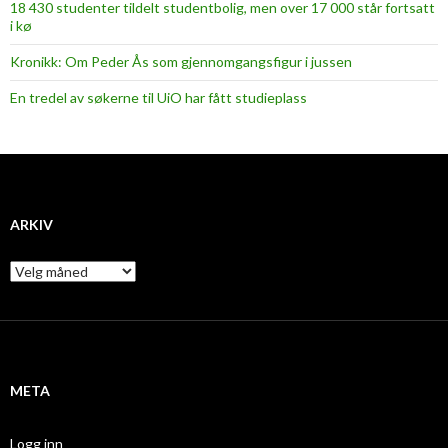
18 430 studenter tildelt studentbolig, men over 17 000 står fortsatt
i kø
Kronikk: Om Peder Ås som gjennomgangsfigur i jussen
En tredel av søkerne til UiO har fått studieplass
ARKIV
A
r
k
i
v
META
Logg inn