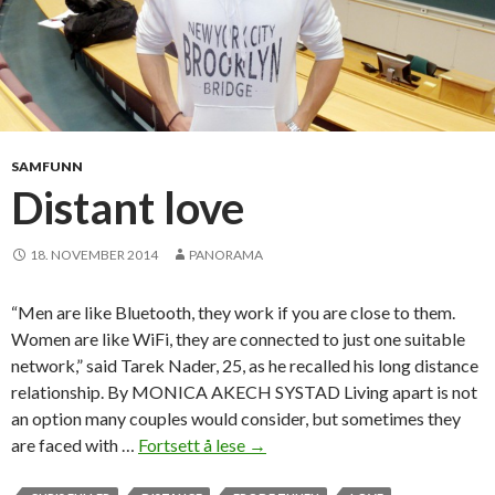
SAMFUNN
Distant love
18. NOVEMBER 2014
PANORAMA
“Men are like Bluetooth, they work if you are close to them.
Women are like WiFi, they are connected to just one suitable
network,” said Tarek Nader, 25, as he recalled his long distance
relationship. By MONICA AKECH SYSTAD Living apart is not
an option many couples would consider, but sometimes they
are faced with …
Fortsett å lese
D
→
i