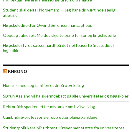
Student skal delta i Norseman: — Jeg har aldri vært noe særlig
atletisk
Høgskoledirektør Øyvind Sørensen har sagt opp
Oppdag Julneset: Moldes skjulte perle for tur og krigshistorie
Høgskolestyret satser hardt på det nettbaserte årsstudiet i
logistikk
KHRONO
Hun tok med seg familien et år på utveksling
Sigrun Aasland vil ha skjerm­debatt på alle universiteter og høgskoler
Rektor fikk sparken etter mistanke om hvitvasking
Cambridge-professor sier opp etter plagiat-anklager
Studentpolitikere blir utbrent. Krever mer støtte fra universitetet