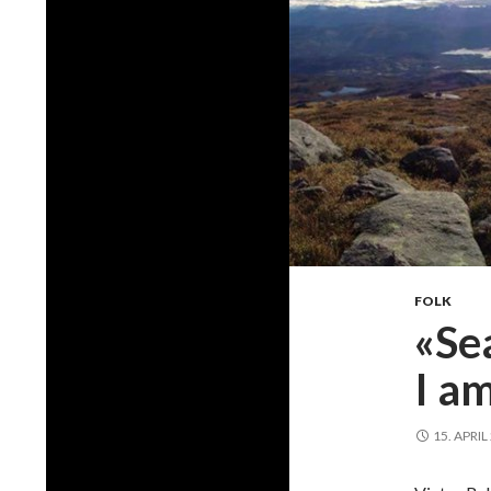
FOLK
«Se
I a
15. APRIL