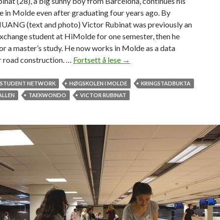
inat (28), a big sunny boy from Barcelona, continues his
fe in Molde even after graduating four years ago. By
NG (text and photo) Victor Rubinat was previously an
xchange student at HiMolde for one semester, then he
or a master’s study. He now works in Molde as a data
r road construction. …
Fortsett å lese
«
→
S
e
 STUDENT NETWORK
HØGSKOLEN I MOLDE
KRINGSTADBUKTA
a
LLEN
TAEKWONDO
VICTOR RUBINAT
s
o
n
s
c
o
m
e
a
n