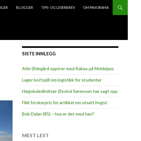
NGER
BLOGGER
TIPS- OG LESERBREV
OM PANORAMA
SISTE INNLEGG
Atle Ødegård opptrer med Kakao på Moldejazz
Lager kortspill om logistikk for studenter
Høgskoledirektør Øyvind Sørensen har sagt opp
Fikk forskerpris for artikkel om utsatt hogst
Bob Dylan (85) – hva er det med han?
MEST LEST