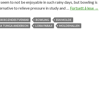
 seem to not be enjoyable in such rainy days, but bowling is
e
ernative to relieve pressure in study and …
Fortsett å lese
G
→
»
o
b
DR ROZHDESTVENSKII
BOWLING
ESN MOLDE
o
NA TUNGA ANDERSON
LORA FARAJI
MOLDEHALLEN
w
l
i
n
g
w
i
t
h
E
S
N
M
o