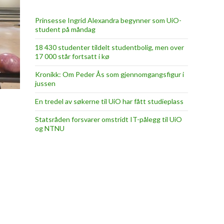
Prinsesse Ingrid Alexandra begynner som UiO-
student på måndag
18 430 studenter tildelt studentbolig, men over
17 000 står fortsatt i kø
Kronikk: Om Peder Ås som gjennomgangsfigur i
jussen
En tredel av søkerne til UiO har fått studieplass
Statsråden forsvarer omstridt IT-pålegg til UiO
og NTNU