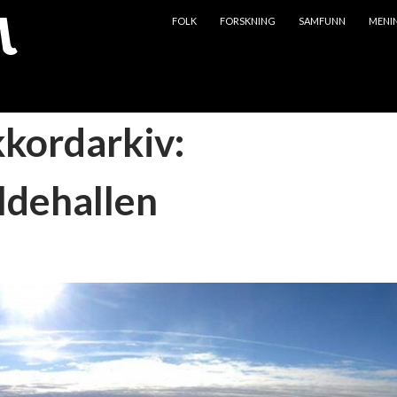
HOPP TIL INNHOLD
FOLK
FORSKNING
SAMFUNN
MENI
kkordarkiv:
dehallen