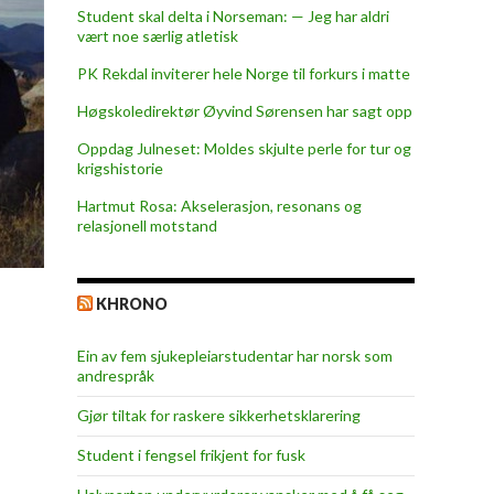
Student skal delta i Norseman: — Jeg har aldri
vært noe særlig atletisk
PK Rekdal inviterer hele Norge til forkurs i matte
Høgskoledirektør Øyvind Sørensen har sagt opp
Oppdag Julneset: Moldes skjulte perle for tur og
krigshistorie
Hartmut Rosa: Akselerasjon, resonans og
relasjonell motstand
KHRONO
Ein av fem sjukepleiar­studentar har norsk som
andrespråk
Gjør tiltak for raskere sikkerhets­klarering
Student i fengsel frikjent for fusk