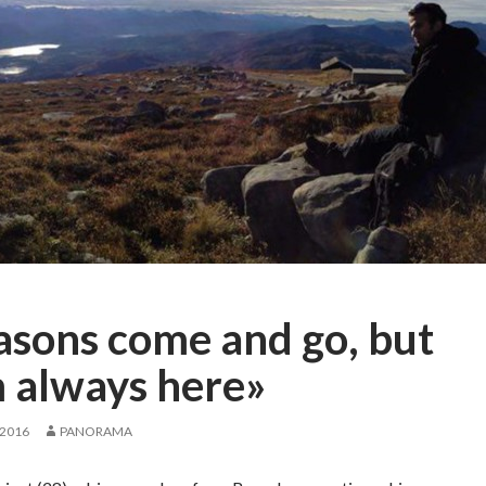
asons come and go, but
m always here»
 2016
PANORAMA