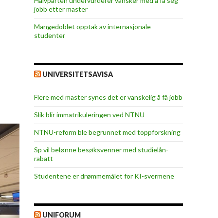
Halvparten undervurderer vansker med å få seg
jobb etter master
Mangedoblet opptak av internasjonale
studenter
UNIVERSITETSAVISA
Flere med master synes det er vanskelig å få jobb
Slik blir immatrikuleringen ved NTNU
NTNU-reform ble begrunnet med toppforskning
Sp vil belønne besøksvenner med studielån-
rabatt
Studentene er drømmemålet for KI-svermene
UNIFORUM