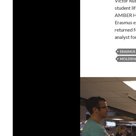
Victor Rub
student li
AMBER HUA
Erasmus e
returned f
analyst fo
ERASMUS
MOLDEHA