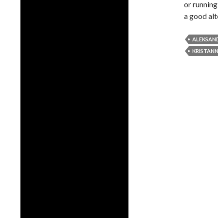
or running
a good alt
ALEKSAN
KRISTAN