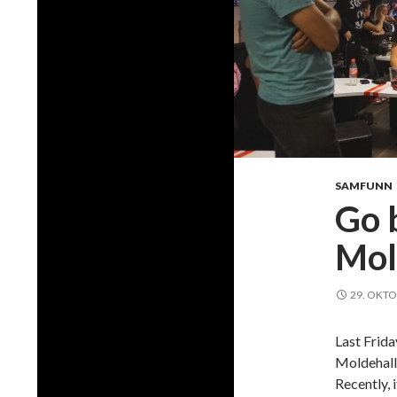
SAMFUNN
Go 
Mol
29. OKTO
Last Frida
Moldehal
Recently, i