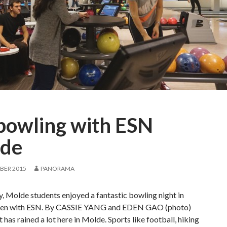
d
g
o
,
b
u
t
I
a
m
bowling with ESN
a
l
de
w
a
BER 2015
PANORAMA
y
s
y, Molde students enjoyed a fantastic bowling night in
h
len with ESN. By CASSIE YANG and EDEN GAO (photo)
e
t has rained a lot here in Molde. Sports like football, hiking
r